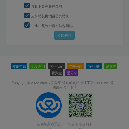
可私下咨询各种疑惑
支持站长再招自己的站长
一比一复制全套方法包落地
立即开通
友链申请
-
免责声明
-
关于我们
-
广告合作
-
网站地图
-
爱微淘
-
爱淘宝
-
爱分享
-
Copyright © 2022-2026 ·
爱分享-轻创终点站-京 ICP备19001227号
由
腾讯云强力驱动
轻创终点站系统
轻创业项目知识