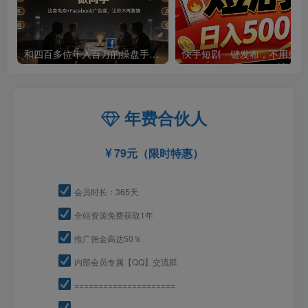
和四百多位年入百万的操盘手做同学——这套电商+Facebook广告课，让你不再靠猜【原创双语字幕】
快手
年费合伙人
79元（限时特惠）
会员时长：365天
全站资源免费获取1年
推广佣金高达50％
内部会员专属【QQ】交流群
=====================