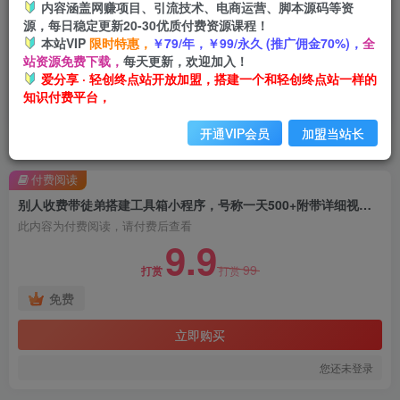
内容涵盖网赚项目、引流技术、电商运营、脚本源码等资
源，每日稳定更新20-30优质付费资源课程！
本站VIP
限时特惠，
￥79/年，￥99/永久 (推广佣金70%)，
全
站资源免费下载，
每天更新，欢迎加入！
爱分享 · 轻创终点站开放加盟，搭建一个和轻创终点站一样的
知识付费平台，
开通VIP会员
加盟当站长
首页
创业课程
会员免费
正文
付费阅读
别人收费带徒弟搭建工具箱小程序，号称一天500+附带详细视频教程
此内容为付费阅读，请付费后查看
9.9
99
打赏
打赏
免费
立即购买
您还未登录