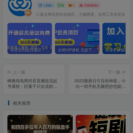
1.8W+
0
1
10838W+
汇集全网优质轻创项目、大咖网课、实用工具等资源
你还在到处找项目？还在当韭菜？我靠卖项目一个月收入5万+，曾经我也是个失败者。
全网VIP课程 无损下载~.~
上一篇
下一篇
峰教练电商抖音直播投流起
2023最新日引百粉神器，小
号课程：巨量千川全流程投
白一部手机无脑照抄也能日
放+小店随心推全流程+起号
入过百
方式
相关推荐