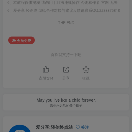
6、本教程仅供揭秘 请勿用于非法违规操作 否则和作者 官网 无关
6、爱分享·轻创终点站,合作对接与建议反馈请联系QQ:2238875818
THE END
会员免费
喜欢就支持一下吧
点赞
214
分享
收藏
May you live like a child forever.
愿你永远活的像个孩子
爱分享:轻创终点站
关注