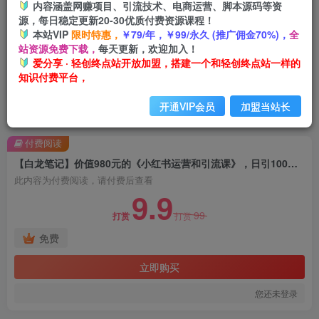
内容涵盖网赚项目、引流技术、电商运营、脚本源码等资
源，每日稳定更新20-30优质付费资源课程！
本站VIP
限时特惠，
￥79/年，￥99/永久 (推广佣金70%)，
全
站资源免费下载，
每天更新，欢迎加入！
爱分享 · 轻创终点站开放加盟，搭建一个和轻创终点站一样的
知识付费平台，
开通VIP会员
加盟当站长
首页
创业课程
会员免费
正文
付费阅读
【白龙笔记】价值980元的《小红书运营和引流课》，日引100高质量粉
此内容为付费阅读，请付费后查看
9.9
99
打赏
打赏
免费
立即购买
您还未登录