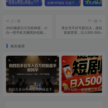
你还在到处找项目？还在当韭菜？我靠卖项目一个月收入5万+，曾经我也是个失败者。
全网VIP课程 无损下载~.~
上一篇
下一篇
2023最新日引百粉神器，小
美女号不封号新玩法，虚拟
白一部手机无脑照抄也能日
资源变现，日入300-500+
入过百
相关推荐
和四百多位年入百万的操盘手做同学——这套电商+Facebook广告课，让你不再靠猜【原创双语字幕】
快手