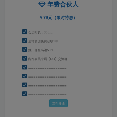
年费合伙人
79元（限时特惠）
会员时长：365天
全站资源免费获取1年
推广佣金高达50％
内部会员专属【QQ】交流群
=====================
=====================
=====================
=====================
立即开通