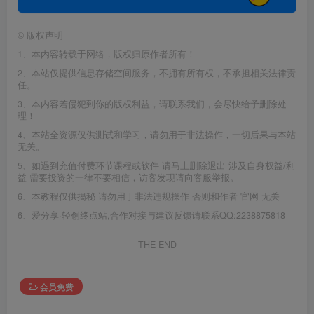
©
版权声明
1、本内容转载于网络，版权归原作者所有！
2、本站仅提供信息存储空间服务，不拥有所有权，不承担相关法律责
任。
3、本内容若侵犯到你的版权利益，请联系我们，会尽快给予删除处
理！
4、本站全资源仅供测试和学习，请勿用于非法操作，一切后果与本站
无关。
5、如遇到充值付费环节课程或软件 请马上删除退出 涉及自身权益/利
益 需要投资的一律不要相信，访客发现请向客服举报。
6、本教程仅供揭秘 请勿用于非法违规操作 否则和作者 官网 无关
6、爱分享·轻创终点站,合作对接与建议反馈请联系QQ:2238875818
THE END
会员免费