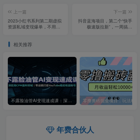
上一篇
下一篇
2023小红书系列第二期虚拟
抖音蓝海项目，第二个“快手
资源私域变现爆单，不用开
极速版拉新”，一周搞了
店简单暴利0门槛发笔记【揭
7000+【揭秘】
秘】
相关推荐
不露脸油管AI变现速成课：深挖高CPM盈利领域，零出镜打造YouTube稳定收益账号
零撸
年费合伙人