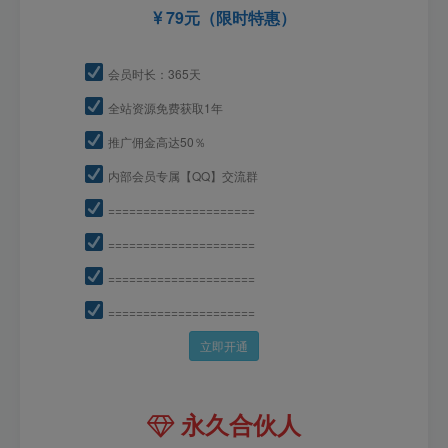
79元（限时特惠）
会员时长：365天
全站资源免费获取1年
推广佣金高达50％
内部会员专属【QQ】交流群
=====================
=====================
=====================
=====================
立即开通
永久合伙人