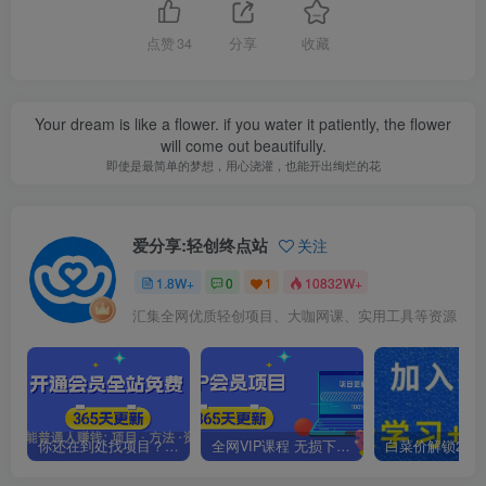
点赞
34
分享
收藏
Your dream is like a flower. if you water it patiently, the flower
will come out beautifully.
即使是最简单的梦想，用心浇灌，也能开出绚烂的花
爱分享:轻创终点站
关注
1.8W+
0
1
10832W+
汇集全网优质轻创项目、大咖网课、实用工具等资源
你还在到处找项目？还在当韭菜？我靠卖项目一个月收入5万+，曾经我也是个失败者。
全网VIP课程 无损下载~.~