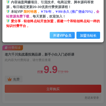
内容涵盖网赚项目、引流技术、电商运营、脚本源码等资
源，每日稳定更新20-30优质付费资源课程！
本站VIP
限时特惠，
￥79/年，￥99/永久 (推广佣金70%)，
全
站资源免费下载，
每天更新，欢迎加入！
爱分享 · 轻创终点站开放加盟，搭建一个和轻创终点站一样的
知识付费平台，
开通VIP会员
加盟当站长
首页
创业课程
会员免费
正文
付费阅读
老六千川实战通投测品课，新手小白入门必听课
此内容为付费阅读，请付费后查看
9.9
99
打赏
打赏
免费
立即购买
您还未登录