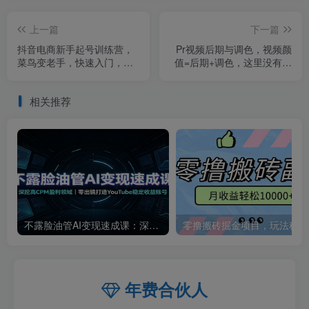
上一篇
下一篇
抖音电商新手起号训练营，
Pr视频后期与调色，视频颜
菜鸟变老手，快速入门，新
值=后期+调色，这里没有套
手商家超全入门课程大全
路，只有干货！
相关推荐
不露脸油管AI变现速成课：深挖高CPM盈利领域，零出镜打造YouTube稳定收益账号
零撸
年费合伙人