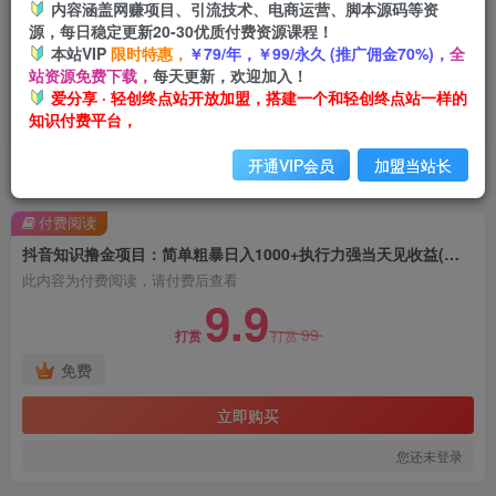
内容涵盖网赚项目、引流技术、电商运营、脚本源码等资
源，每日稳定更新20-30优质付费资源课程！
本站VIP
限时特惠，
￥79/年，￥99/永久 (推广佣金70%)，
全
站资源免费下载，
每天更新，欢迎加入！
爱分享 · 轻创终点站开放加盟，搭建一个和轻创终点站一样的
知识付费平台，
开通VIP会员
加盟当站长
首页
创业课程
会员免费
正文
付费阅读
抖音知识撸金项目：简单粗暴日入1000+执行力强当天见收益(教程+资料)
此内容为付费阅读，请付费后查看
9.9
99
打赏
打赏
免费
立即购买
您还未登录