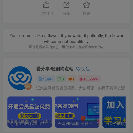
点赞
143
分享
收藏
Your dream is like a flower. if you water it patiently, the flower
will come out beautifully.
即使是最简单的梦想，用心浇灌，也能开出绚烂的花
爱分享:轻创终点站
关注
1.8W+
0
1
10829W+
汇集全网优质轻创项目、大咖网课、实用工具等资源
你还在到处找项目？还在当韭菜？我靠卖项目一个月收入5万+，曾经我也是个失败者。
全网VIP课程 无损下载~.~