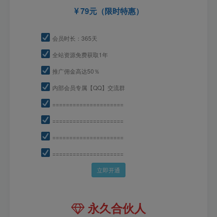
79元（限时特惠）
会员时长：365天
全站资源免费获取1年
推广佣金高达50％
内部会员专属【QQ】交流群
=====================
=====================
=====================
=====================
立即开通
永久合伙人