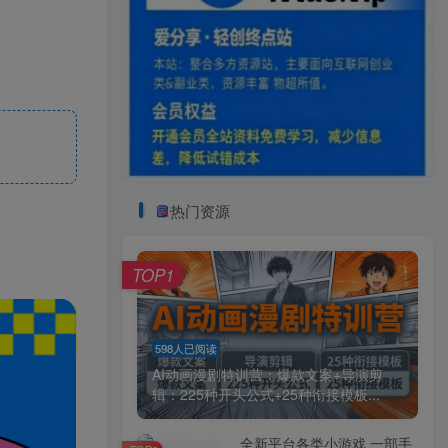
热门资源
TOP1
598人已阅读
AI动画漫剧特训营：爆款文案+导演剪
辑：225种开头公式+25种衔接模板...
全新平台各类小游戏 一部手