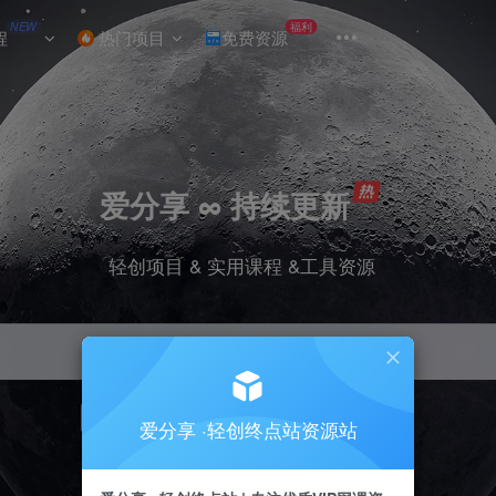
NEW
福利
程
热门项目
免费资源
爱分享 ∞ 持续更新
轻创项目 & 实用课程 &工具资源
引流
挂机
抖音
小红书
快手
电商
爱分享 ·轻创终点站资源站