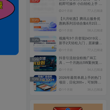
TOP2
机即可操作 小白轻松上手 长
期稳定 居家月入过万
2个月前
77人已阅读
【六月钜惠】腾讯云服务优
TOP3
惠购系列活动合集6月2日更
新
1个月前
58人已阅读
视频号3个月变现24319元，
TOP4
新手2天轻松入门，居家赚米
新思路！
1个月前
77人已阅读
抖音引流创业粉推广AI工
TOP5
具，一个月跑出5W案例复
盘，从0拆解完整流程
1个月前
54人已阅读
2026年最简单易上手的热门
TOP6
项目，日化300+，可矩阵操
作，无风控危险
1个月前
36人已阅读