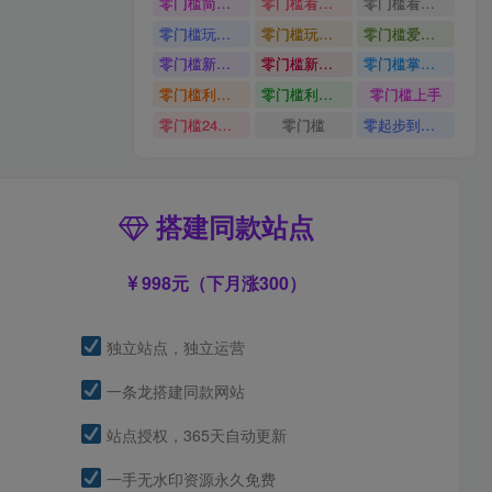
零门槛简单易上手
零门槛看完就能上手只需一部手机轻松日收30
零门槛看完就能上手
零门槛玩转伙伴计划与精选独家单日稳定收益1k
零门槛玩转伙伴计划与精选独家
零门槛爱奇艺变现冷门赛道
零门槛新手快速入门闲鱼电商日赚百元新手必看教程
零门槛新手快速入门闲鱼电商日赚百元
零门槛掌握汽车赛道变现玩法
零门槛利用AI只需几分钟轻松做出带货短视频
零门槛利用AI
零门槛上手
零门槛24小时无人值守被动创收项目
零门槛
零起步到独立实操
搭建同款站点
998元（下月涨300）
独立站点，独立运营
一条龙搭建同款网站
站点授权，365天自动更新
一手无水印资源永久免费