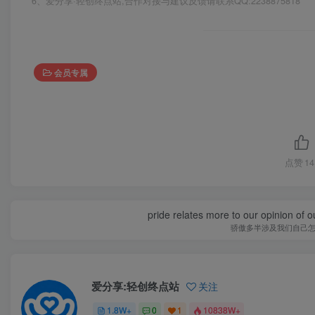
6、爱分享·轻创终点站,合作对接与建议反馈请联系QQ:2238875818
会员专属
点赞
14
pride relates more to our opinion of o
骄傲多半涉及我们自己
爱分享:轻创终点站
关注
1.8W+
0
1
10838W+