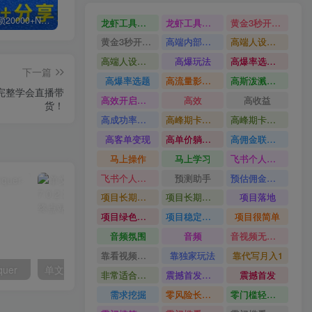
白菜价解锁20000+N个赚钱机会，加入轻创终点站会员，全站资源免费学习。
加盟轻创终点站，搭建同款项目资源站，实现日入2000+
【站长运营资料】无水印课程资源
龙虾工具完整部署教学图文视频理财多赛道AI变现
龙虾工具完整部署教学
黄金3秒开头与标题海报玩法六大运营硬核技能高效变现
黄金3秒开头与标题海报玩法
高端内部魔灵召唤挂G打金
高端人设搭建积累客户信任图文剪辑谈单转化实操教学
高端人设搭建积累客户信任
高爆玩法
高爆率选题方法
下一篇
高爆率选题
高流量影视片
高斯泼溅与游戏化交互课程
课完整学会直播带
高效开启跨境賺钱新通道
高效
高收益
货！
高成功率爆款全流程打法
高峰期卡顿利润被抽干私域直播核心痛点解析
高峰期卡顿利润被抽干
高客单变现
高单价躺賺玩法
高佣金联盟课
马上操作
马上学习
飞书个人版100G注册教程无需额外扩容
飞书个人版100G注册教程
预测助手
预估佣金有2200
项目长期稳定宝妈上班族既能兼职增收
项目长期稳定
项目落地
项目绿色长久
项目稳定落地两年以上
项目很简单
音频氛围
音频
音视频无损切割剪辑神器
靠看视频就能在YouTube上賺到钱
靠独家玩法
靠代写月入1
quer
单文件制作工具 7.0.2.3861_x86/x64
非常适合小白快速上手
震撼首发小白利用电脑做游戏搬砖
震撼首发
需求挖掘
零风险长期做
零门槛轻资产创业