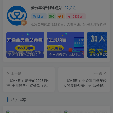
爱分享:轻创终点站
关注
1.8W+
0
1
10833W+
汇集全网优质轻创项目、大咖网课、实用工具等资源
你还在到处找项目？还在当韭菜？我靠卖项目一个月收入5万+，曾经我也是个失败者。
全网VIP课程 无损下载~.~
上一篇
下一篇
（6244期）老王的2023随心
（6245期）小众项目做年轻
推+千川投放心得分享（含3
人的虚拟资源生意-恋爱秘籍
个月答疑）59节
变现方法（教程+资源）
相关推荐