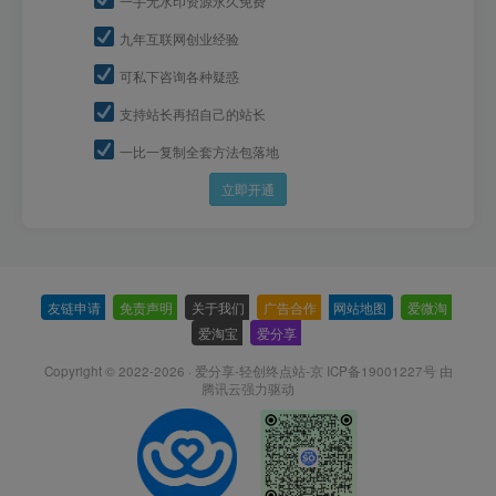
一手无水印资源永久免费
九年互联网创业经验
可私下咨询各种疑惑
支持站长再招自己的站长
一比一复制全套方法包落地
立即开通
友链申请
-
免责声明
-
关于我们
-
广告合作
-
网站地图
-
爱微淘
-
爱淘宝
-
爱分享
-
Copyright © 2022-2026 ·
爱分享-轻创终点站-京 ICP备19001227号
由
腾讯云强力驱动