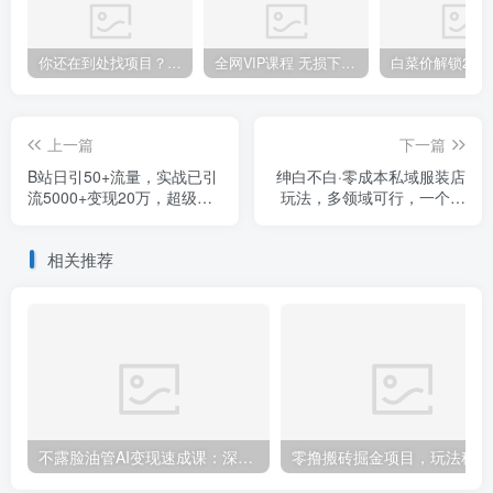
你还在到处找项目？还在当韭菜？我靠卖项目一个月收入5万+，曾经我也是个失败者。
全网VIP课程 无损下载~.~
上一篇
下一篇
B站日引50+流量，实战已引
绅白不白·零成本私域服装店
流5000+变现20万，超级实
玩法，多领域可行，一个手
操课程
机就可以操作
相关推荐
不露脸油管AI变现速成课：深挖高CPM盈利领域，零出镜打造YouTube稳定收益账号
零撸