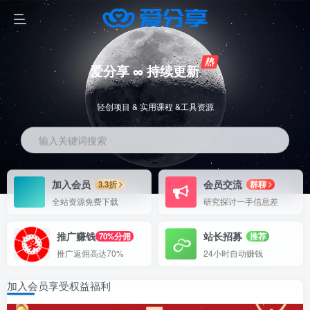
爱分享 ∞ 持续更新
轻创项目 & 实用课程 &工具资源
输入关键词搜索
加入会员
会员交流
3.3折
群聊
全站资源免费下载
研究探讨一手信息差
推广赚钱
站长招募
70%分佣
推荐
推广返佣高达70%
24小时自动赚钱
加入会员享受权益福利