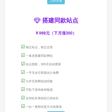
立即开通
搭建同款站点
998元（下月涨300）
☑
独立站点，独立运营
☑
一条龙搭建同款网站
☑
站点授权，365天自动更新
☑
一手无水印资源永久免费
☑
九年互联网创业经验
☑
可私下咨询各种疑惑
☑
支持站长再招自己的站长
☑
一比一复制全套方法包落地