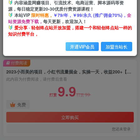
内容涵盖网赚项目、引流技术、电商运营、脚本源码等资
源，每日稳定更新20-30优质付费资源课程！
本站VIP
限时特惠，
￥79/年，￥99/永久 (推广佣金70%)，
全
站资源免费下载，
每天更新，欢迎加入！
爱分享 · 轻创终点站开放加盟，搭建一个和轻创终点站一样的
知识付费平台，
开通VIP会员
加盟当站长
首页
创业课程
会员免费
正文
付费阅读
2023小而美的项目，小红书流量掘金，实操一天，收益200+【揭秘】
此内容为付费阅读，请付费后查看
9.9
99
打赏
打赏
免费
立即购买
您还未登录