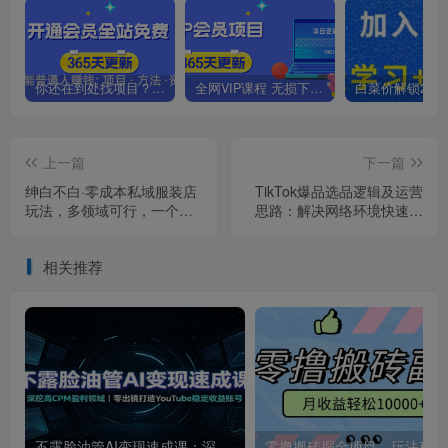
你还在到处找项目？还在当韭菜？我靠卖项目一个月收入5万+，曾经我也是个失败者。
全网VIP课程 无损下载~.~
上一篇
下一篇
绅白不白·零成本私域服装店
TikTok爆品选品逻辑及运营
玩法，多领域可行，一个手
思路：解决网络环境快速入
机就可以操作
门TikTok
相关推荐
不露脸油管AI变现速成课：深挖高CPM盈利领域，零出镜打造YouTube稳定收益账号
零撸