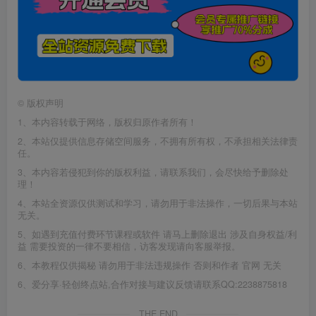
©
版权声明
1、本内容转载于网络，版权归原作者所有！
2、本站仅提供信息存储空间服务，不拥有所有权，不承担相关法律责
任。
3、本内容若侵犯到你的版权利益，请联系我们，会尽快给予删除处
理！
4、本站全资源仅供测试和学习，请勿用于非法操作，一切后果与本站
无关。
5、如遇到充值付费环节课程或软件 请马上删除退出 涉及自身权益/利
益 需要投资的一律不要相信，访客发现请向客服举报。
6、本教程仅供揭秘 请勿用于非法违规操作 否则和作者 官网 无关
6、爱分享·轻创终点站,合作对接与建议反馈请联系QQ:2238875818
THE END