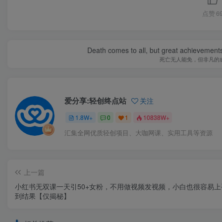
点赞
6
Death comes to all, but great achievements
死亡无人能免，但非凡的
爱分享:轻创终点站
关注
1.8W+
0
1
10838W+
汇集全网优质轻创项目、大咖网课、实用工具等资源
上一篇
小红书无双课一天引50+女粉，不用做视频发视频，小白也很容易上
到结果【仅揭秘】