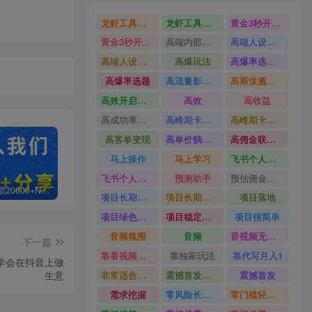
龙虾工具完整部署教学图文视频理财多赛道AI变现
龙虾工具完整部署教学
黄金3秒开头与标题海报玩法六大运营硬核技能高效变现
黄金3秒开头与标题海报玩法
高端内部魔灵召唤挂G打金
高端人设搭建积累客户信任图文剪辑谈单转化实操教学
高端人设搭建积累客户信任
高爆玩法
高爆率选题方法
高爆率选题
高流量影视片
高斯泼溅与游戏化交互课程
高效开启跨境賺钱新通道
高效
高收益
高成功率爆款全流程打法
高峰期卡顿利润被抽干私域直播核心痛点解析
高峰期卡顿利润被抽干
高客单变现
高单价躺賺玩法
高佣金联盟课
马上操作
马上学习
飞书个人版100G注册教程无需额外扩容
飞书个人版100G注册教程
预测助手
预估佣金有2200
白菜价解锁20000+N个赚钱机会，加入轻创终点站会员，全站资源免费学习。
加盟轻创终点站，搭建同款项目资源站，实现日入2000+
【站长运营资料】无水印课程资源
项目长期稳定宝妈上班族既能兼职增收
项目长期稳定
项目落地
项目绿色长久
项目稳定落地两年以上
项目很简单
音频氛围
音频
音视频无损切割剪辑神器
下一篇
靠看视频就能在YouTube上賺到钱
靠独家玩法
靠代写月入1
学会在抖音上做
生意
非常适合小白快速上手
震撼首发小白利用电脑做游戏搬砖
震撼首发
需求挖掘
零风险长期做
零门槛轻资产创业