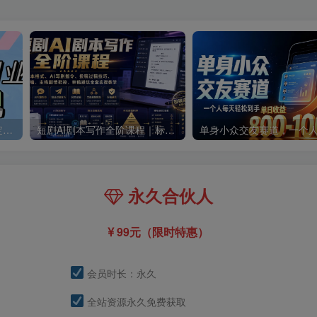
零撸搬砖掘金项目，玩法稳定普通人可落地的长期副业，月收益轻松10000+
短剧AI剧本写作全阶课程｜标准剧本格式、AI写剧指令、投稿过稿技巧、网文改编、主线剧情把控、审稿避坑全套实操教学
永久合伙人
99元（限时特惠）
会员时长：永久
全站资源永久免费获取