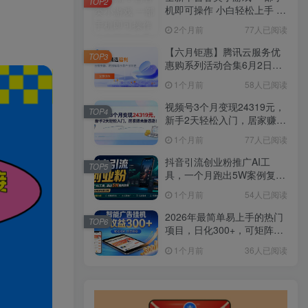
TOP2
机即可操作 小白轻松上手 长
期稳定 居家月入过万
2个月前
77人已阅读
【六月钜惠】腾讯云服务优
TOP3
惠购系列活动合集6月2日更
新
1个月前
58人已阅读
视频号3个月变现24319元，
TOP4
新手2天轻松入门，居家赚米
新思路！
1个月前
77人已阅读
抖音引流创业粉推广AI工
TOP5
具，一个月跑出5W案例复
盘，从0拆解完整流程
1个月前
54人已阅读
2026年最简单易上手的热门
TOP6
项目，日化300+，可矩阵操
作，无风控危险
1个月前
36人已阅读