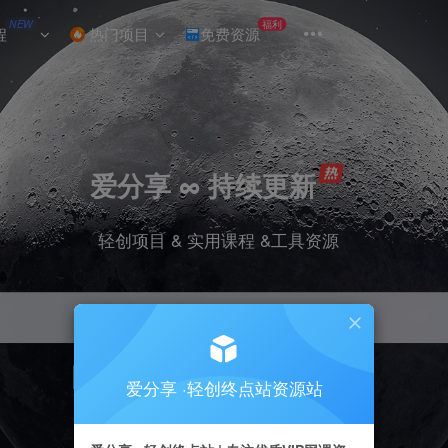
NEW
福利
程
热门项目
免费资源
爱分享 ∞ 持续更新
轻创项目 & 实用课程 &工具资源
引流
挂机
抖音
小红书
快手
电商
爱分享 ·轻创终点站资源站