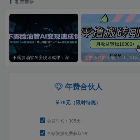
相关推荐
不露脸油管AI变现速成课：深挖高CPM盈利领域，零出镜打造YouTube稳定收益账号
年费合伙人
79元（限时特惠）
会员时长：365天
全站资源免费获取1年