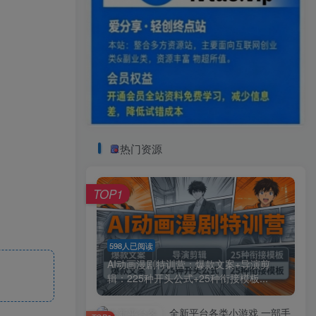
热门资源
TOP1
598人已阅读
AI动画漫剧特训营：爆款文案+导演剪
辑：225种开头公式+25种衔接模板...
全新平台各类小游戏 一部手