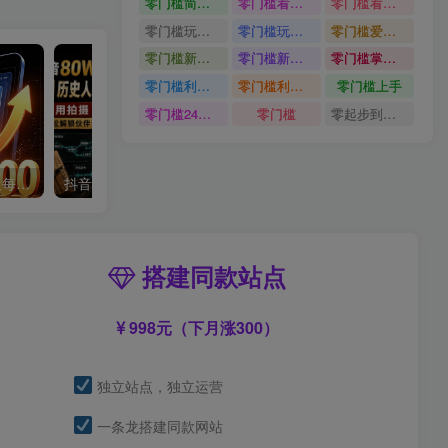
零门槛简单易上手
零门槛看完就能上手只需一部手机轻松日收30
零门槛看完就能上手
零门槛玩转伙伴计划与精选独家单日稳定收益1k
零门槛玩转伙伴计划与精选独家
零门槛爱奇艺变现冷门赛道
零门槛新手快速入门闲鱼电商日赚百元新手必看教程
零门槛新手快速入门闲鱼电商日赚百元
零门槛掌握汽车赛道变现玩法
零门槛利用AI只需几分钟轻松做出带货短视频
零门槛利用AI
零门槛上手
零门槛24小时无人值守被动创收项目
零门槛
零起步到独立实操
单身小众交友赛道，一个人每天轻松到手1000+，落地快、见效稳【揭秘】
抖音80W粉丝博主的AI历史人物生平VLOG教学，不用拍摄不用露脸，AI帮你搞定，轻松解锁伙伴计划+精选收益
搭建同款站点
998元（下月涨300）
独立站点，独立运营
一条龙搭建同款网站