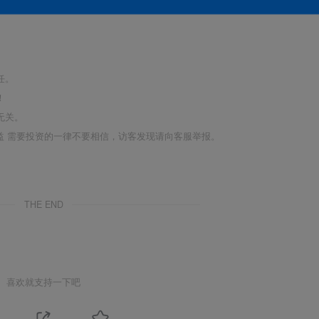
任。
！
无关。
利益 需要投资的一律不要相信，访客发现请向客服举报。
THE END
喜欢就支持一下吧