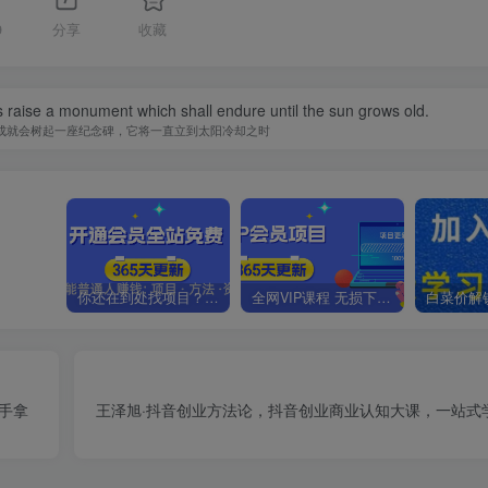
9
分享
收藏
 raise a monument which shall endure until the sun grows old.
成就会树起一座纪念碑，它将一直立到太阳冷却之时
你还在到处找项目？还在当韭菜？我靠卖项目一个月收入5万+，曾经我也是个失败者。
全网VIP课程 无损下载~.~
手拿
王泽旭·抖音创业方法论，​抖音创业商业认知大课，一站式