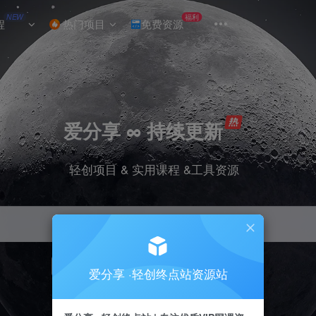
NEW
福利
程
热门项目
免费资源
爱分享 ∞ 持续更新
轻创项目 & 实用课程 &工具资源
引流
挂机
抖音
小红书
快手
电商
爱分享 ·轻创终点站资源站