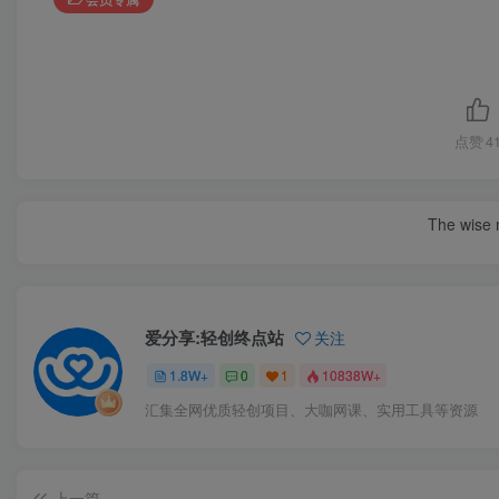
点赞
4
The wise m
爱分享:轻创终点站
关注
1.8W+
0
1
10838W+
汇集全网优质轻创项目、大咖网课、实用工具等资源
上一篇