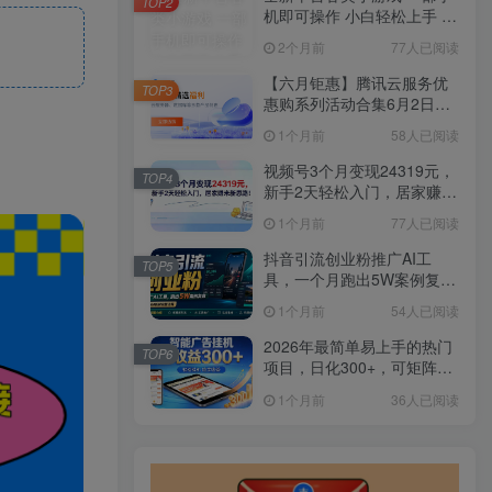
TOP2
机即可操作 小白轻松上手 长
期稳定 居家月入过万
2个月前
77人已阅读
【六月钜惠】腾讯云服务优
TOP3
惠购系列活动合集6月2日更
新
1个月前
58人已阅读
视频号3个月变现24319元，
TOP4
新手2天轻松入门，居家赚米
新思路！
1个月前
77人已阅读
抖音引流创业粉推广AI工
TOP5
具，一个月跑出5W案例复
盘，从0拆解完整流程
1个月前
54人已阅读
2026年最简单易上手的热门
TOP6
项目，日化300+，可矩阵操
作，无风控危险
1个月前
36人已阅读