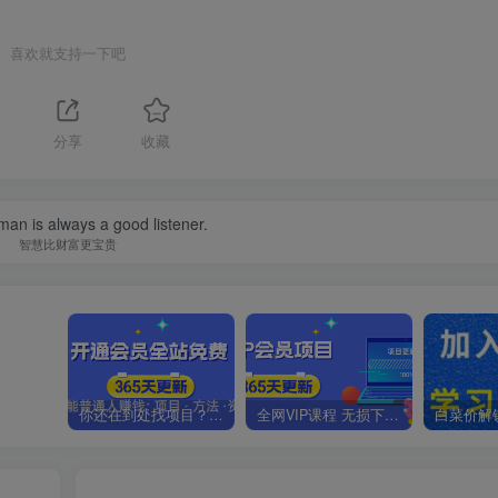
喜欢就支持一下吧
1
分享
收藏
an is always a good listener.
智慧比财富更宝贵
你还在到处找项目？还在当韭菜？我靠卖项目一个月收入5万+，曾经我也是个失败者。
全网VIP课程 无损下载~.~