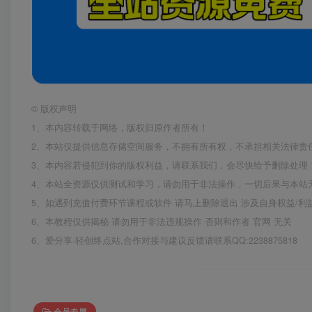
©
版权声明
1、本内容转载于网络，版权归原作者所有！
2、本站仅提供信息存储空间服务，不拥有所有权，不承担相关法律责
3、本内容若侵犯到你的版权利益，请联系我们，会尽快给予删除处理
4、本站全资源仅供测试和学习，请勿用于非法操作，一切后果与本站
5、如遇到充值付费环节课程或软件 请马上删除退出 涉及自身权益/
6、本教程仅供揭秘 请勿用于非法违规操作 否则和作者 官网 无关
6、爱分享·轻创终点站,合作对接与建议反馈请联系QQ:2238875818
会员专属