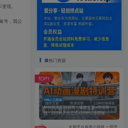
车变现。
账号，我公
热门资源
TOP1
598人已阅读
AI动画漫剧特训营：爆款文案+导演剪
辑：225种开头公式+25种衔接模板...
全新平台各类小游戏 一部手