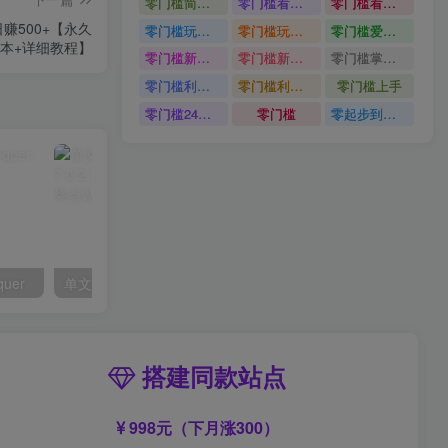
零门槛简单易上手
零门槛看完就能上手只需一部手机轻松日收30
零门槛看完就能上手
赚500+【永久
零门槛玩转伙伴计划与精选独家单日稳定收益1k
零门槛玩转伙伴计划与精选独家
零门槛爱奇艺变现冷门赛道
本+详细教程】
零门槛新手快速入门闲鱼电商日赚百元新手必看教程
零门槛新手快速入门闲鱼电商日赚百元
零门槛掌握汽车赛道变现玩法
零门槛利用AI只需几分钟轻松做出带货短视频
零门槛利用AI
零门槛上手
零门槛24小时无人值守被动创收项目
零门槛
零起步到独立实操
quer
单文件制作工具 7.0.2.3861_x86/x64
搭建同款站点
998元（下月涨300）