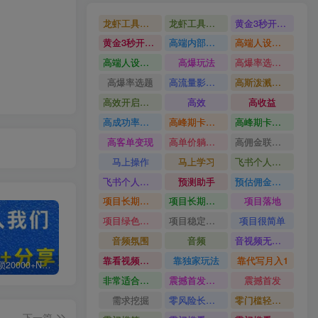
龙虾工具完整部署教学图文视频理财多赛道AI变现
龙虾工具完整部署教学
黄金3秒开头与标题海报玩法六大运营硬核技能高效变现
黄金3秒开头与标题海报玩法
高端内部魔灵召唤挂G打金
高端人设搭建积累客户信任图文剪辑谈单转化实操教学
高端人设搭建积累客户信任
高爆玩法
高爆率选题方法
高爆率选题
高流量影视片
高斯泼溅与游戏化交互课程
高效开启跨境賺钱新通道
高效
高收益
高成功率爆款全流程打法
高峰期卡顿利润被抽干私域直播核心痛点解析
高峰期卡顿利润被抽干
高客单变现
高单价躺賺玩法
高佣金联盟课
马上操作
马上学习
飞书个人版100G注册教程无需额外扩容
飞书个人版100G注册教程
预测助手
预估佣金有2200
项目长期稳定宝妈上班族既能兼职增收
项目长期稳定
项目落地
项目绿色长久
项目稳定落地两年以上
项目很简单
音频氛围
音频
音视频无损切割剪辑神器
靠看视频就能在YouTube上賺到钱
靠独家玩法
靠代写月入1
白菜价解锁20000+N个赚钱机会，加入轻创终点站会员，全站资源免费学习。
加盟轻创终点站，搭建同款项目资源站，实现日入2000+
【站长运营资料】无水印课程资源
非常适合小白快速上手
震撼首发小白利用电脑做游戏搬砖
震撼首发
需求挖掘
零风险长期做
零门槛轻资产创业
下一篇