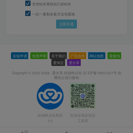
支持站长再招自己的站长
一比一复制全套方法包落地
立即开通
友链申请
-
免责声明
-
关于我们
-
广告合作
-
网站地图
-
爱微淘
-
爱淘宝
-
爱分享
-
Copyright © 2022-2026 ·
爱分享-轻创终点站-京 ICP备19001227号
由
腾讯云强力驱动
轻创终点站系统
轻创业项目知识
5.0
工具库
35