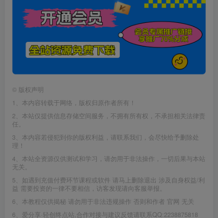
©
版权声明
1、本内容转载于网络，版权归原作者所有！
2、本站仅提供信息存储空间服务，不拥有所有权，不承担相关法律责
任。
3、本内容若侵犯到你的版权利益，请联系我们，会尽快给予删除处
理！
4、本站全资源仅供测试和学习，请勿用于非法操作，一切后果与本站
无关。
5、如遇到充值付费环节课程或软件 请马上删除退出 涉及自身权益/利
益 需要投资的一律不要相信，访客发现请向客服举报。
6、本教程仅供揭秘 请勿用于非法违规操作 否则和作者 官网 无关
6、爱分享·轻创终点站,合作对接与建议反馈请联系QQ:2238875818