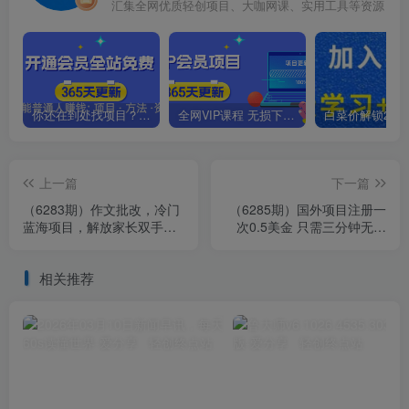
汇集全网优质轻创项目、大咖网课、实用工具等资源
你还在到处找项目？还在当韭菜？我靠卖项目一个月收入5万+，曾经我也是个失败者。
全网VIP课程 无损下载~.~
上一篇
下一篇
（6283期）作文批改，冷门
（6285期）国外项目注册一
蓝海项目，解放家长双手，
次0.5美金 只需三分钟无脑
利用ai变现，每单赚30-60元
操作 可批量放大 小白工作室
不等
福利
相关推荐