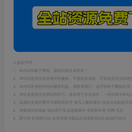
©
版权声明
1、本内容转载于网络，版权归原作者所有！
2、本站仅提供信息存储空间服务，不拥有所有权，不承担相关法律责
3、本内容若侵犯到你的版权利益，请联系我们，会尽快给予删除处理
4、本站全资源仅供测试和学习，请勿用于非法操作，一切后果与本站
5、如遇到充值付费环节课程或软件 请马上删除退出 涉及自身权益/
6、本教程仅供揭秘 请勿用于非法违规操作 否则和作者 官网 无关
6、爱分享·轻创终点站,合作对接与建议反馈请联系QQ:2238875818