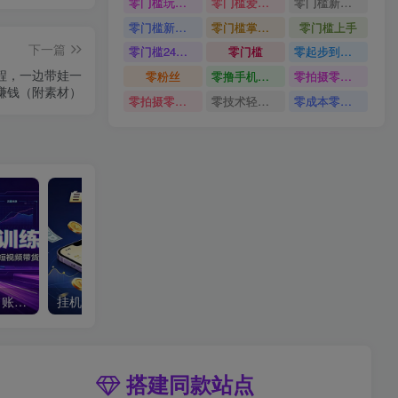
零门槛玩转伙伴计划与精选独家
零门槛爱奇艺变现冷门赛道
零门槛新手快速入门闲鱼电商日赚百元新手必看教程
零门槛新手快速入门闲鱼电商日赚百元
零门槛掌握汽车赛道变现玩法
零门槛上手
下一篇
零门槛24小时无人值守被动创收项目
零门槛
零起步到独立实操
程，一边带娃一
零粉丝
零撸手机项目
零拍摄零剪辑无需出镜AI批量产出原创视频打造个人IP
赚钱（附素材）
零拍摄零剪辑无需出镜
零技术轻松做
零成本零门槛边玩边赚钱的项目多种操作思路
抖音带货项目落地训练营：账号定位选品全链路教学，零成本获取素材完成短视频带货起号
挂机看小说，全程自动运行不费精力，每日稳定赚三百
搭建同款站点