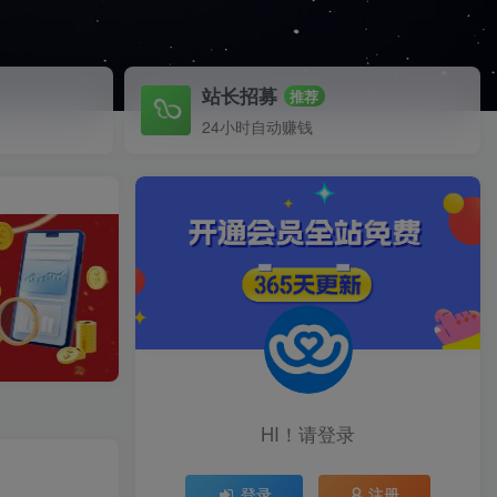
站长招募
推荐
24小时自动赚钱
HI！请登录
登录
注册