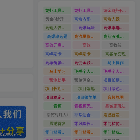
龙虾工具完整部署教学图文视频理财多赛道AI变现
龙虾工具完整部署教学
黄金3秒开头与标题海报玩法六大运营硬核技能高效变现
黄金3秒开头与标题海报玩法
高端内部魔灵召唤挂G打金
高端人设搭建积累客户信任图文剪辑谈单转化实操教学
高端人设搭建积累客户信任
高爆玩法
高爆率选题方法
高爆率选题
高流量影视片
高斯泼溅与游戏化交互课程
高效开启跨境賺钱新通道
高效
高收益
高峰期卡顿利润被抽干私域直播核心痛点解析
高峰期卡顿利润被抽干
高客单变现
高单价躺賺玩法
高佣金联盟课
马上操作
马上学习
飞书个人版100G注册教程无需额外扩容
飞书个人版100G注册教程
预测助手
预估佣金有2200
项目长期稳定宝妈上班族既能兼职增收
项目长期稳定
项目落地
项目绿色长久
项目稳定落地两年以上
项目很简单
音频氛围
音频
音视频无损切割剪辑神器
靠独家玩法
靠代写月入1
非常适合小白快速上手
震撼首发小白利用电脑做游戏搬砖
震撼首发
零风险长期做
零门槛简单易上手
零门槛看完就能上手只需一部手机轻松日收30
零门槛看完就能上手
零门槛玩转伙伴计划与精选独家单日稳定收益1k
白菜价解锁20000+N个赚钱机会，加入轻创终点站会员，全站资源免费学习。
加盟轻创终点站，搭建同款项目资源站，实现日入2000+
【站长运营资料】无水印课程资源