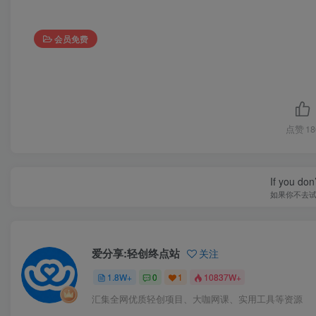
会员免费
点赞
18
If you don’
如果你不去
爱分享:轻创终点站
关注
1.8W+
0
1
10837W+
汇集全网优质轻创项目、大咖网课、实用工具等资源