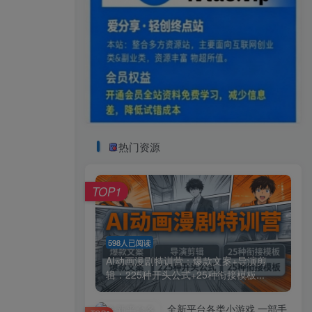
热门资源
TOP1
598人已阅读
AI动画漫剧特训营：爆款文案+导演剪
辑：225种开头公式+25种衔接模板...
全新平台各类小游戏 一部手