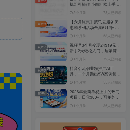
TOP2
机即可操作 小白轻松上手 长
期稳定 居家月入过万
2个月前
78人已阅读
【六月钜惠】腾讯云服务优
TOP3
惠购系列活动合集6月2日更
新
1个月前
58人已阅读
视频号3个月变现24319元，
TOP4
新手2天轻松入门，居家赚米
新思路！
1个月前
79人已阅读
抖音引流创业粉推广AI工
TOP5
具，一个月跑出5W案例复
盘，从0拆解完整流程
1个月前
55人已阅读
2026年最简单易上手的热门
TOP6
项目，日化300+，可矩阵操
作，无风控危险
1个月前
36人已阅读