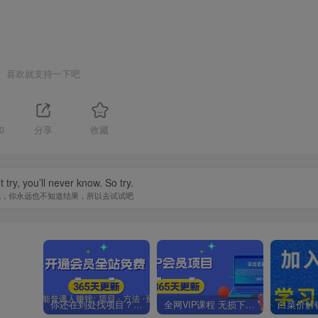
喜欢就支持一下吧
0
分享
收藏
t try, you’ll never know. So try.
试，你永远也不知道结果，所以去试试吧
你还在到处找项目？还在当韭菜？我靠卖项目一个月收入5万+，曾经我也是个失败者。
全网VIP课程 无损下载~.~