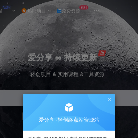
NEW
福利
程
热门项目
免费资源
爱分享 ∞ 持续更新
轻创项目 & 实用课程 &工具资源
引流
挂机
抖音
小红书
快手
电商
爱分享 ·轻创终点站资源站