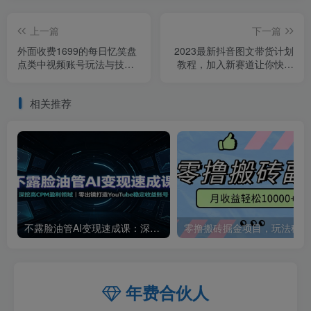
上一篇
下一篇
外面收费1699的每日忆笑盘
2023最新抖音图文带货计划
点类中视频账号玩法与技
教程，加入新赛道让你快速
巧，不用你写文案，无脑操
变现10万+（70节视频课）
作
相关推荐
不露脸油管AI变现速成课：深挖高CPM盈利领域，零出镜打造YouTube稳定收益账号
零撸
年费合伙人