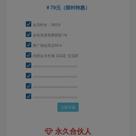
79元（限时特惠）
会员时长：365天
全站资源免费获取1年
推广佣金高达50％
内部会员专属【QQ】交流群
=====================
=====================
=====================
=====================
立即开通
永久合伙人