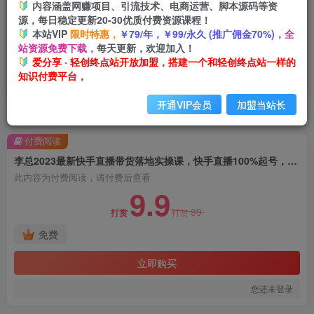
内容涵盖网赚项目、引流技术、电商运营、脚本源码等资
源，每日稳定更新20-30优质付费资源课程！
本站VIP
限时特惠，
￥79/年，￥99/永久 (推广佣金70%)，
全
站资源免费下载，
每天更新，欢迎加入！
爱分享 · 轻创终点站开放加盟，搭建一个和轻创终点站一样的
知识付费平台，
开通VIP会员
加盟当站长
首页
创业课程
会员免费
正文
付费阅读
李总2023最新快手直播带货落地实操课，快手直播100%起号，全程干货
此内容为付费阅读，请付费后查看
9.9
99
打赏
打赏
免费
立即购买
您还未登录