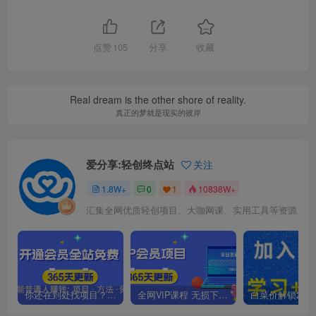
点赞
105
分享
收藏
Real dream is the other shore of reality.
真正的梦就是现实的彼岸
爱分享:轻创终点站
关注
1.8W+
0
1
10838W+
汇集全网优质轻创项目、大咖网课、实用工具等资源
你还在到处找项目？还在当韭菜？我靠卖项目一个月收入5万+，曾经我也是个失败者。
全网VIP课程 无损下载~.~