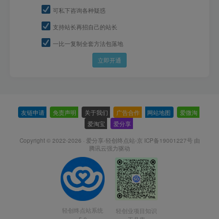
可私下咨询各种疑惑
支持站长再招自己的站长
一比一复制全套方法包落地
立即开通
友链申请
-
免责声明
-
关于我们
-
广告合作
-
网站地图
-
爱微淘
-
爱淘宝
-
爱分享
-
Copyright © 2022-2026 ·
爱分享-轻创终点站-京 ICP备19001227号
由
腾讯云强力驱动
轻创终点站系统
轻创业项目知识