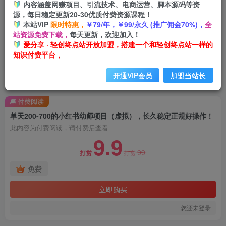
内容涵盖网赚项目、引流技术、电商运营、脚本源码等资
源，每日稳定更新20-30优质付费资源课程！
本站VIP
限时特惠，
￥79/年，￥99/永久 (推广佣金70%)，
全
站资源免费下载，
每天更新，欢迎加入！
爱分享 · 轻创终点站开放加盟，搭建一个和轻创终点站一样的
知识付费平台，
开通VIP会员
加盟当站长
首页
创业课程
会员免费
正文
付费阅读
单天200-700的小红书幼师项目（虚拟），长久稳定正规好操作！
此内容为付费阅读，请付费后查看
9.9
99
打赏
打赏
免费
立即购买
您还未登录