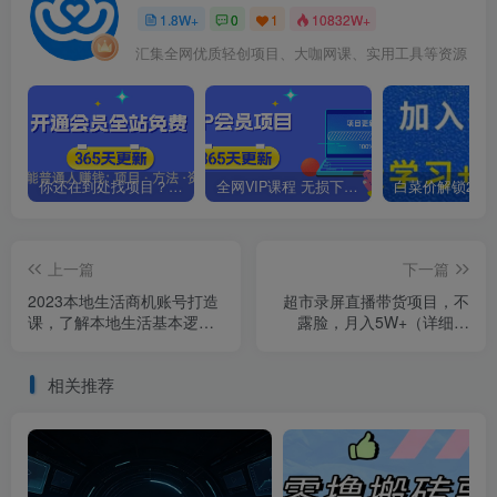
1.8W+
0
1
10832W+
汇集全网优质轻创项目、大咖网课、实用工具等资源
你还在到处找项目？还在当韭菜？我靠卖项目一个月收入5万+，曾经我也是个失败者。
全网VIP课程 无损下载~.~
上一篇
下一篇
2023本地生活商机账号打造
超市录屏直播带货项目，不
课，​了解本地生活基本逻
露脸，月入5W+（详细拆
辑，爆款团购品搭建，投放
解）
直播策略
相关推荐