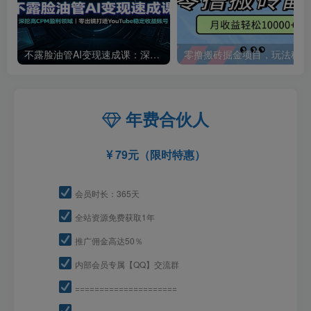
不露脸油管AI变现速成课：深挖高CPM盈利领域，零出镜打造YouTube稳定收益账号
零撸
年费合伙人
79元（限时特惠）
会员时长：365天
全站资源免费获取1年
推广佣金高达50％
内部会员专属【QQ】交流群
=====================