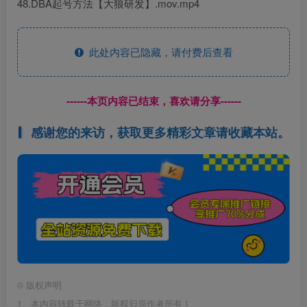
48.DBA起号方法【大狼研发】.mov.mp4
此处内容已隐藏，请付费后查看
------本页内容已结束，喜欢请分享------
感谢您的来访，获取更多精彩文章请收藏本站。
©
版权声明
1、本内容转载于网络，版权归原作者所有！