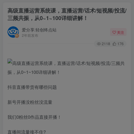
高级直播运营系统课，直播运营/话术/短视频/投流/
三频共振，从0~1~100详细讲解！
爱分享:轻创终点站
关注
2年前发布
2118
176
抖音直播带货有哪些问题
新号开播没粉丝没流量
我们0粉丝0作品直接开播！
直播间流量接不住?