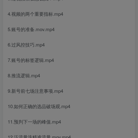
4.视频的两个重要指标.mp4
5.账号的准备.mov.mp4
6.过风控技巧.mp4
7.账号的标签逻辑.mp4
8.推流逻辑.mp4
9.新号前七场注意事项.mp4
10.如何正确的选品破场观.mp4
11.预判下一场的峰值.mp4
12.泛流量洗精准流量.mov.mp4