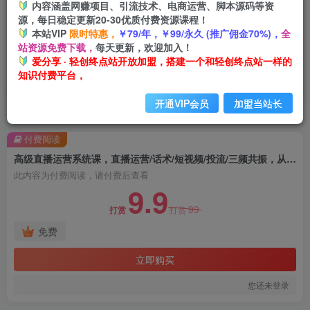
内容涵盖网赚项目、引流技术、电商运营、脚本源码等资
源，每日稳定更新20-30优质付费资源课程！
本站VIP
限时特惠，
￥79/年，￥99/永久 (推广佣金70%)，
全
站资源免费下载，
每天更新，欢迎加入！
爱分享 · 轻创终点站开放加盟，搭建一个和轻创终点站一样的
知识付费平台，
开通VIP会员
加盟当站长
首页
创业课程
会员免费
正文
付费阅读
高级直播运营系统课，直播运营/话术/短视频/投流/三频共振，从0~1~100详细讲解！
此内容为付费阅读，请付费后查看
9.9
99
打赏
打赏
免费
立即购买
您还未登录