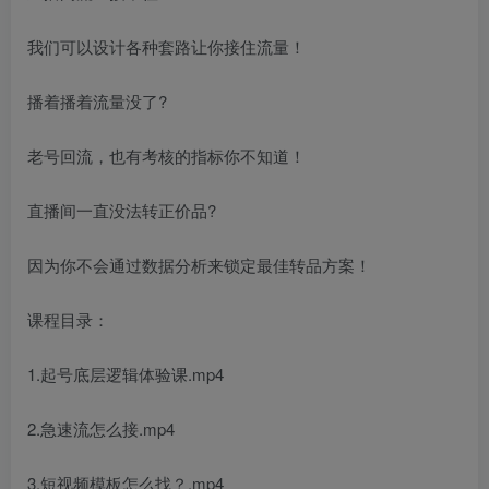
我们可以设计各种套路让你接住流量！
播着播着流量没了?
老号回流，也有考核的指标你不知道！
直播间一直没法转正价品?
因为你不会通过数据分析来锁定最佳转品方案！
课程目录：
1.起号底层逻辑体验课.mp4
2.急速流怎么接.mp4
3.短视频模板怎么找？.mp4