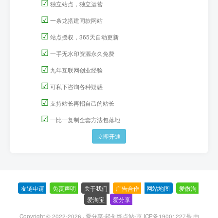
☑
独立站点，独立运营
☑
一条龙搭建同款网站
☑
站点授权，365天自动更新
☑
一手无水印资源永久免费
☑
九年互联网创业经验
☑
可私下咨询各种疑惑
☑
支持站长再招自己的站长
☑
一比一复制全套方法包落地
立即开通
友链申请
-
免责声明
-
关于我们
-
广告合作
-
网站地图
-
爱微淘
-
爱淘宝
-
爱分享
-
Copyright © 2022-2026 ·
爱分享-轻创终点站-京 ICP备19001227号
由