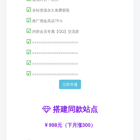
☑
全站资源永久免费获取
☑
推广佣金高达70％
☑
内部会员专属【QQ】交流群
☑
=====================
☑
=====================
☑
=====================
☑
=====================
立即开通
搭建同款站点
998元（下月涨300）