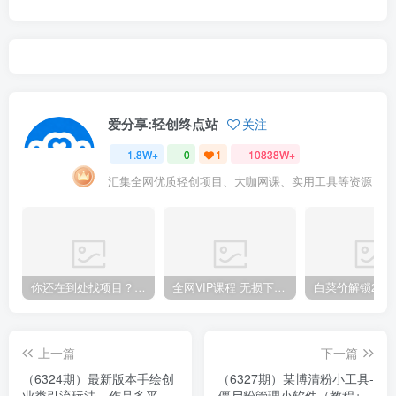
爱分享:轻创终点站
关注
1.8W+
0
1
10838W+
汇集全网优质轻创项目、大咖网课、实用工具等资源
你还在到处找项目？还在当韭菜？我靠卖项目一个月收入5万+，曾经我也是个失败者。
全网VIP课程 无损下载~.~
上一篇
下一篇
（6324期）最新版本手绘创
（6327期）某博清粉小工具-
业类引流玩法，作品多平台
僵尸粉管理小软件（教程+软