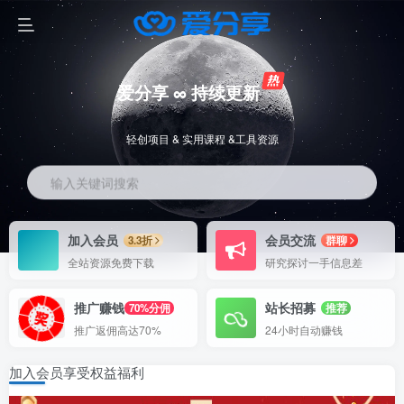
爱分享 ∞ 持续更新
轻创项目 & 实用课程 &工具资源
输入关键词搜索
加入会员
会员交流
3.3折
群聊
全站资源免费下载
研究探讨一手信息差
推广赚钱
站长招募
70%分佣
推荐
推广返佣高达70%
24小时自动赚钱
加入会员享受权益福利