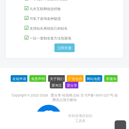
☑
九年互联网创业经验
☑
可私下咨询各种疑惑
☑
支持站长再招自己的站长
☑
一比一复制全套方法包落地
立即开通
友链申请
-
免责声明
-
关于我们
-
广告合作
-
网站地图
-
爱微淘
-
爱淘宝
-
爱分享
-
Copyright © 2022-2026 ·
爱分享-轻创终点站-京 ICP备19001227号
由
腾讯云强力驱动
轻创业项目知识
工具库