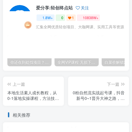
爱分享:轻创终点站
关注
1.8W+
0
1
10838W+
汇集全网优质轻创项目、大咖网课、实用工具等资源
你还在到处找项目？还在当韭菜？我靠卖项目一个月收入5万+，曾经我也是个失败者。
全网VIP课程 无损下载~.~
上一篇
下一篇
本地生活素人成长教程，​从
0粉自然流实战起号课，抖音
0-1落地实操课程，方法技
新号0~1晋升大神之路，打
术，实战应用，案例解析
造千万带货直播运营投放课
相关推荐