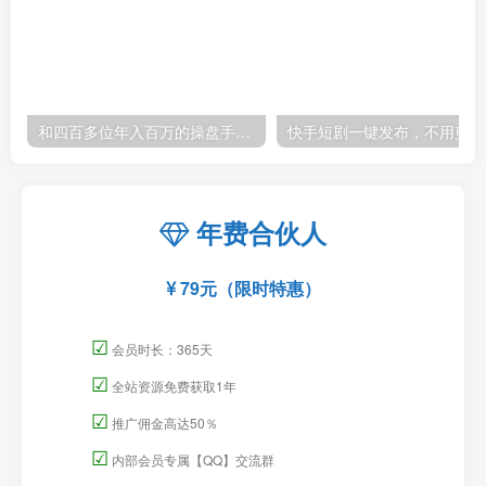
和四百多位年入百万的操盘手做同学——这套电商+Facebook广告课，让你不再靠猜【原创双语字幕】
快手
年费合伙人
79元（限时特惠）
☑
会员时长：365天
☑
全站资源免费获取1年
☑
推广佣金高达50％
☑
内部会员专属【QQ】交流群