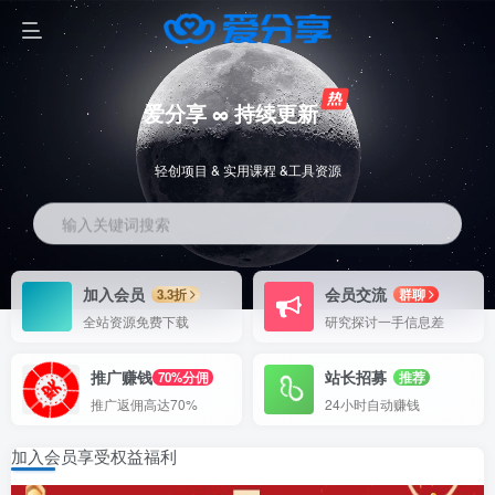
爱分享 ∞ 持续更新
轻创项目 & 实用课程 &工具资源
输入关键词搜索
加入会员
会员交流
3.3折
群聊
全站资源免费下载
研究探讨一手信息差
推广赚钱
站长招募
70%分佣
推荐
推广返佣高达70%
24小时自动赚钱
加入会员享受权益福利