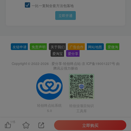
一比一复制全套方法包落地
立即开通
友链申请
-
免责声明
-
关于我们
-
广告合作
-
网站地图
-
爱微淘
-
爱淘宝
-
爱分享
-
Copyright © 2022-2026 ·
爱分享-轻创终点站-京 ICP备19001227号
由
腾讯云强力驱动
轻创终点站系统
轻创业项目知识
5.0
工具库
115
立即购买