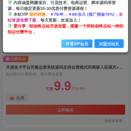
内容涵盖网赚项目、引流技术、电商运营、脚本源码等资
源，每日稳定更新20-30优质付费资源课程！
本站VIP
限时特惠，
￥79/年，￥99/永久 (推广佣金70%)，
全
站资源免费下载，
每天更新，欢迎加入！
爱分享 · 轻创终点站开放加盟，搭建一个和轻创终点站一样的
知识付费平台，
开通VIP会员
加盟当站长
首页
创业课程
会员免费
正文
付费阅读
开源发卡平台完整运营系统源码支持自营模式和商家入驻模式+搭建视频教程
此内容为付费阅读，请付费后查看
9.9
99
打赏
打赏
免费
立即购买
您还未登录