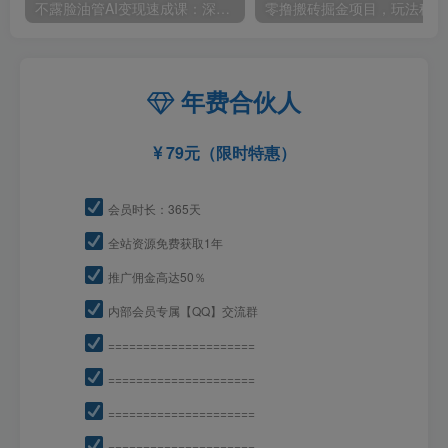
不露脸油管AI变现速成课：深挖高CPM盈利领域，零出镜打造YouTube稳定收益账号
零撸
年费合伙人
79元（限时特惠）
会员时长：365天
全站资源免费获取1年
推广佣金高达50％
内部会员专属【QQ】交流群
=====================
=====================
=====================
=====================