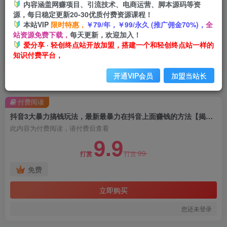
内容涵盖网赚项目、引流技术、电商运营、脚本源码等资
源，每日稳定更新20-30优质付费资源课程！
本站VIP
限时特惠，
￥79/年，￥99/永久 (推广佣金70%)，
全
站资源免费下载，
每天更新，欢迎加入！
爱分享 · 轻创终点站开放加盟，搭建一个和轻创终点站一样的
知识付费平台，
开通VIP会员
加盟当站长
首页
创业课程
会员免费
正文
付费阅读
抖音3大暴力搞钱玩法，最新最暴力在抖音上面赚钱的方法【揭秘】
此内容为付费阅读，请付费后查看
9.9
99
打赏
打赏
免费
立即购买
您还未登录