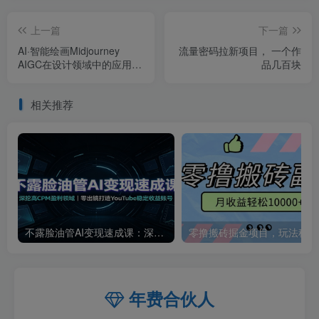
上一篇
下一篇
AI·智能绘画Midjourney
流量密码拉新项目， 一个作
AIGC在设计领域中的应用从
品几百块
入门到精通（11节课）
相关推荐
不露脸油管AI变现速成课：深挖高CPM盈利领域，零出镜打造YouTube稳定收益账号
零撸
年费合伙人