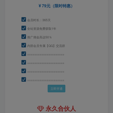
79元（限时特惠）
会员时长：365天
全站资源免费获取1年
推广佣金高达50％
内部会员专属【QQ】交流群
=====================
=====================
=====================
=====================
立即开通
永久合伙人