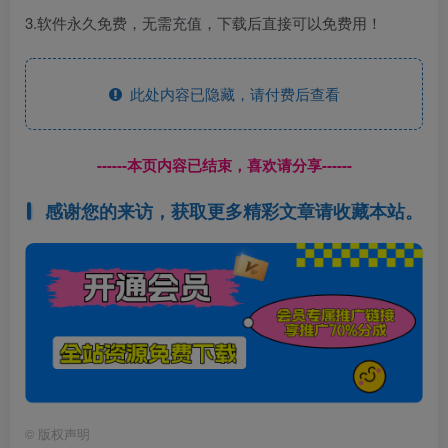
3.软件永久免费，无需充值，下载后直接可以免费用！
此处内容已隐藏，请付费后查看
------本页内容已结束，喜欢请分享------
感谢您的来访，获取更多精彩文章请收藏本站。
©
版权声明