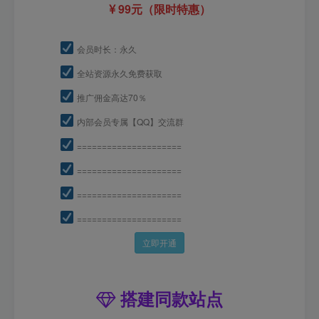
99元（限时特惠）
会员时长：永久
全站资源永久免费获取
推广佣金高达70％
内部会员专属【QQ】交流群
=====================
=====================
=====================
=====================
立即开通
搭建同款站点