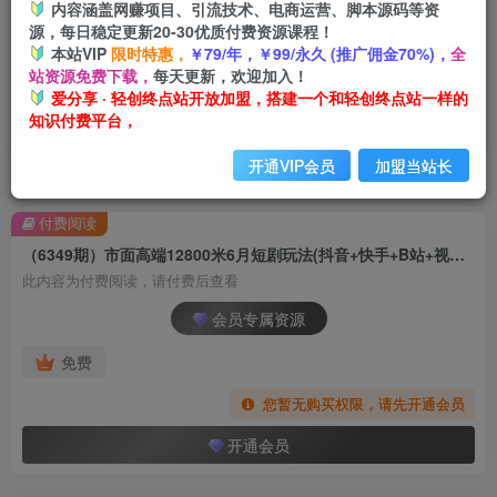
内容涵盖网赚项目、引流技术、电商运营、脚本源码等资
源，每日稳定更新20-30优质付费资源课程！
本站VIP
限时特惠，
￥79/年，￥99/永久 (推广佣金70%)，
全
站资源免费下载，
每天更新，欢迎加入！
爱分享 · 轻创终点站开放加盟，搭建一个和轻创终点站一样的
知识付费平台，
开通VIP会员
加盟当站长
首页
创业课程
会员专属
正文
付费阅读
（6349期）市面高端12800米6月短剧玩法(抖音+快手+B站+视频号)日入1000-5000(无水印)
此内容为付费阅读，请付费后查看
会员专属资源
免费
您暂无购买权限，请先开通会员
开通会员