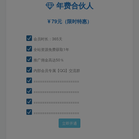
年费合伙人
79元（限时特惠）
会员时长：365天
全站资源免费获取1年
推广佣金高达50％
内部会员专属【QQ】交流群
=====================
=====================
=====================
=====================
立即开通