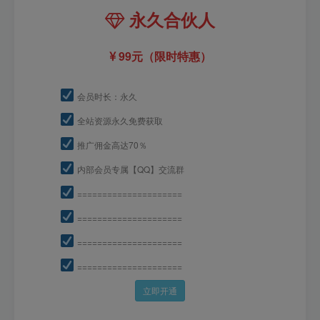
永久合伙人
99元（限时特惠）
会员时长：永久
全站资源永久免费获取
推广佣金高达70％
内部会员专属【QQ】交流群
=====================
=====================
=====================
=====================
立即开通