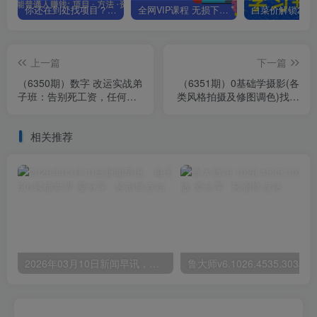
你还在到处找项目？还在当韭菜？我靠卖项目一个月收入5万+，曾经我也是个失败者。
全网VIP课程 无损下载~.~
上一篇
下一篇
（6350期）数字 改运实战弟
（6351期）0基础学摄影(各
子班：告别死工资，任何人
类风格拍摄及修图调色)找准
可操作，一部手机月入5位数
光线 学会构图 磨皮液化 调
色处理
相关推荐
2026年03月10日新闻早讯，每天60s读懂世界