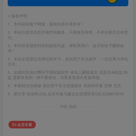
©
版权声明
1、本内容转载于网络，版权归原作者所有！
2、本站仅提供信息存储空间服务，不拥有所有权，不承担相关法律责
任。
3、本内容若侵犯到你的版权利益，请联系我们，会尽快给予删除处
理！
4、本站全资源仅供测试和学习，请勿用于非法操作，一切后果与本站
无关。
5、如遇到充值付费环节课程或软件 请马上删除退出 涉及自身权益/利
益 需要投资的一律不要相信，访客发现请向客服举报。
6、本教程仅供揭秘 请勿用于非法违规操作 否则和作者 官网 无关
6、爱分享·轻创终点站,合作对接与建议反馈请联系QQ:2238875818
THE END
会员专属