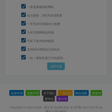
一条龙搭建同款网站
站点授权，365天自动更新
一手无水印资源永久免费
九年互联网创业经验
可私下咨询各种疑惑
支持站长再招自己的站长
一比一复制全套方法包落地
立即开通
友链申请
-
免责声明
-
关于我们
-
广告合作
-
网站地图
-
爱微淘
-
爱淘宝
-
爱分享
-
Copyright © 2022-2026 ·
爱分享-轻创终点站-京 ICP备19001227号
由
腾讯云强力驱动