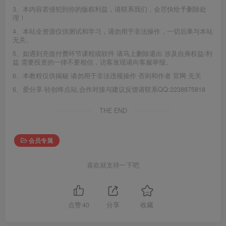
3、本内容若侵犯到你的版权利益，请联系我们，会尽快给予删除处
理！
4、本站全资源仅供测试和学习，请勿用于非法操作，一切后果与本站
无关。
5、如遇到充值付费环节课程或软件 请马上删除退出 涉及自身权益/利
益 需要投资的一律不要相信，访客发现请向客服举报。
6、本教程仅供揭秘 请勿用于非法违规操作 否则和作者 官网 无关
6、爱分享·轻创终点站,合作对接与建议反馈请联系QQ:2238875818
THE END
会员专属
喜欢就支持一下吧
点赞
40
分享
收藏