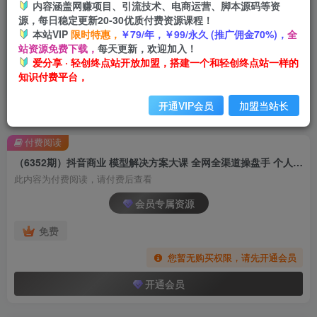
内容涵盖网赚项目、引流技术、电商运营、脚本源码等资
源，每日稳定更新20-30优质付费资源课程！
本站VIP
限时特惠，
￥79/年，￥99/永久 (推广佣金70%)，
全
站资源免费下载，
每天更新，欢迎加入！
爱分享 · 轻创终点站开放加盟，搭建一个和轻创终点站一样的
知识付费平台，
开通VIP会员
加盟当站长
首页
创业课程
会员专属
正文
付费阅读
（6352期）抖音商业 模型解决方案大课 全网全渠道操盘手 个人-零售-服务商-生产-农商
此内容为付费阅读，请付费后查看
会员专属资源
免费
您暂无购买权限，请先开通会员
开通会员