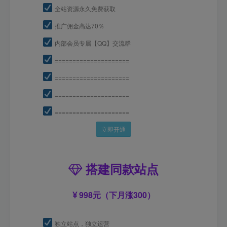
全站资源永久免费获取
推广佣金高达70％
内部会员专属【QQ】交流群
=====================
=====================
=====================
=====================
立即开通
搭建同款站点
998元（下月涨300）
独立站点，独立运营