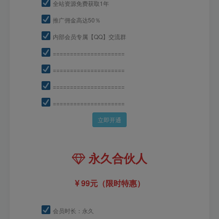
全站资源免费获取1年
推广佣金高达50％
内部会员专属【QQ】交流群
=====================
=====================
=====================
=====================
立即开通
永久合伙人
99元（限时特惠）
会员时长：永久