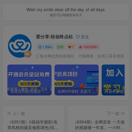
Wish my smile clear off the sky, of all days.
微笑可以晴朗所有的天
爱分享:轻创终点站
关注
1.8W+
0
1
10838W+
汇集全网优质轻创项目、大咖网课、实用工具等资源
你还在到处找项目？还在当韭菜？我靠卖项目一个月收入5万+，曾经我也是个失败者。
全网VIP课程 无损下载~.~
上一篇
下一篇
（6351期）0基础学摄影(各
（6354期）全网首发 一天做
类风格拍摄及修图调色)找准
的视频够一年发。一小时收