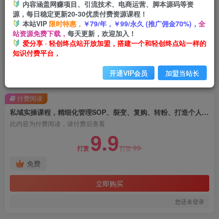
内容涵盖网赚项目、引流技术、电商运营、脚本源码等资
源，每日稳定更新20-30优质付费资源课程！
本站VIP
限时特惠，
￥79/年，￥99/永久 (推广佣金70%)，
全
站资源免费下载，
每天更新，欢迎加入！
爱分享 · 轻创终点站开放加盟，搭建一个和轻创终点站一样的
知识付费平台，
开通VIP会员
加盟当站长
首页
创业课程
会员免费
正文
付费阅读
私域实操课程，精细化管理SOP、裂变、复购、转粉、打造个人IP，解决私域增量变现问题
此内容为付费阅读，请付费后查看
9.9
99
打赏
打赏
免费
立即购买
您还未登录