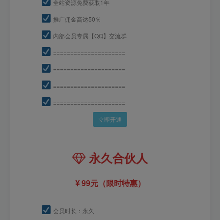
全站资源免费获取1年
推广佣金高达50％
内部会员专属【QQ】交流群
=====================
=====================
=====================
=====================
立即开通
永久合伙人
99元（限时特惠）
会员时长：永久