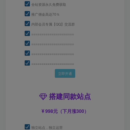
全站资源永久免费获取
推广佣金高达70％
内部会员专属【QQ】交流群
=====================
=====================
=====================
=====================
立即开通
搭建同款站点
998元（下月涨300）
独立站点，独立运营