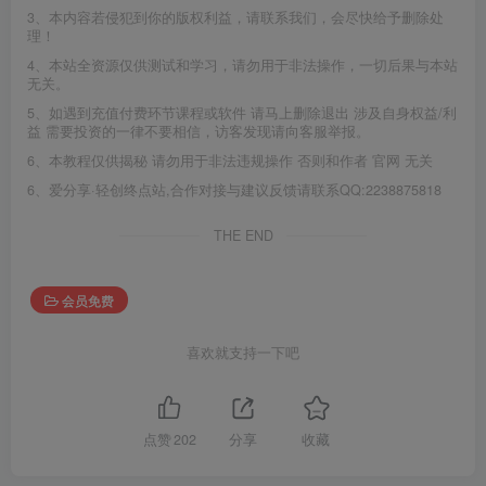
3、本内容若侵犯到你的版权利益，请联系我们，会尽快给予删除处
理！
4、本站全资源仅供测试和学习，请勿用于非法操作，一切后果与本站
无关。
5、如遇到充值付费环节课程或软件 请马上删除退出 涉及自身权益/利
益 需要投资的一律不要相信，访客发现请向客服举报。
6、本教程仅供揭秘 请勿用于非法违规操作 否则和作者 官网 无关
6、爱分享·轻创终点站,合作对接与建议反馈请联系QQ:2238875818
THE END
会员免费
喜欢就支持一下吧
点赞
202
分享
收藏