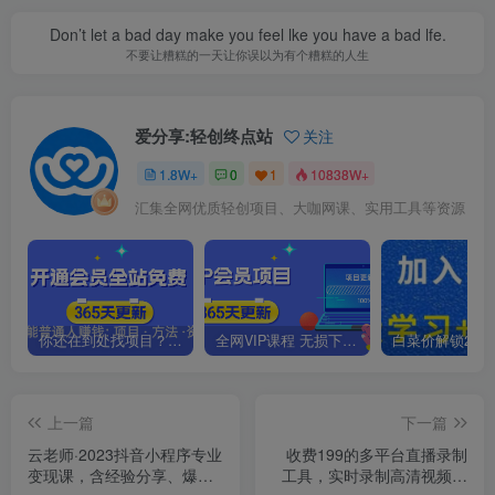
Don’t let a bad day make you feel lke you have a bad lfe.
不要让糟糕的一天让你误以为有个糟糕的人生
爱分享:轻创终点站
关注
1.8W+
0
1
10838W+
汇集全网优质轻创项目、大咖网课、实用工具等资源
你还在到处找项目？还在当韭菜？我靠卖项目一个月收入5万+，曾经我也是个失败者。
全网VIP课程 无损下载~.~
上一篇
下一篇
云老师·2023抖音小程序专业
收费199的多平台直播录制
变现课，含经验分享、爆发
工具，实时录制高清视频自