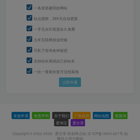
一条龙搭建同款网站
站点授权，365天自动更新
一手无水印资源永久免费
九年互联网创业经验
可私下咨询各种疑惑
支持站长再招自己的站长
一比一复制全套方法包落地
立即开通
友链申请
-
免责声明
-
关于我们
-
广告合作
-
网站地图
-
爱微淘
-
爱淘宝
-
爱分享
-
Copyright © 2022-2026 ·
爱分享-轻创终点站-京 ICP备19001227号
由
腾讯云强力驱动