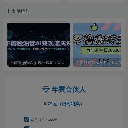
趋势、变现逻辑、养高权重
动下载【软件+详细教程】
号、剪辑实操等
相关推荐
不露脸油管AI变现速成课：深挖高CPM盈利领域，零出镜打造YouTube稳定收益账号
零撸
年费合伙人
79元（限时特惠）
会员时长：365天