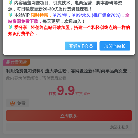
内容涵盖网赚项目、引流技术、电商运营、脚本源码等资
源，每日稳定更新20-30优质付费资源课程！
本站VIP
限时特惠，
￥79/年，￥99/永久 (推广佣金70%)，
全
站资源免费下载，
每天更新，欢迎加入！
爱分享 · 轻创终点站开放加盟，搭建一个和轻创终点站一样的
知识付费平台，
开通VIP会员
加盟当站长
首页
创业课程
会员免费
正文
付费阅读
利用免费复习资料引流大学生粉，靠网盘拉新和时尚单品两次变现，一单利润100-200+
此内容为付费阅读，请付费后查看
9.9
99
打赏
打赏
免费
立即购买
您还未登录