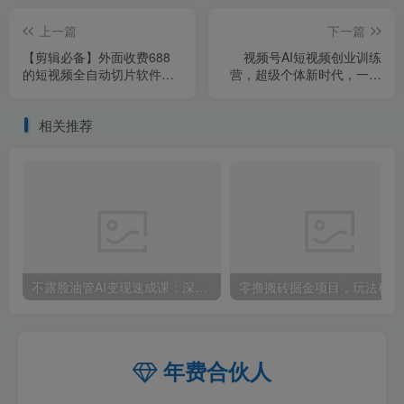
上一篇
下一篇
【剪辑必备】外面收费688
视频号AI短视频创业训练
的短视频全自动切片软件，
营，超级个体新时代，一部
带货直播切片必备脚本【软
手机每天只需1小时轻松创业
件+详细教程】
相关推荐
不露脸油管AI变现速成课：深挖高CPM盈利领域，零出镜打造YouTube稳定收益账号
零撸
年费合伙人