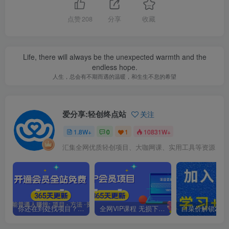
点赞
208
分享
收藏
Life, there will always be the unexpected warmth and the
endless hope.
人生，总会有不期而遇的温暖，和生生不息的希望
爱分享:轻创终点站
关注
1.8W+
0
1
10831W+
汇集全网优质轻创项目、大咖网课、实用工具等资源
你还在到处找项目？还在当韭菜？我靠卖项目一个月收入5万+，曾经我也是个失败者。
全网VIP课程 无损下载~.~