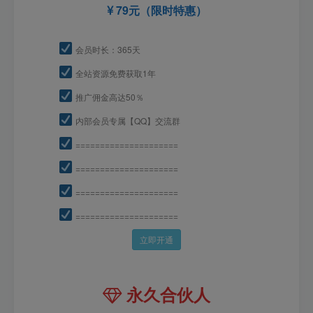
79元（限时特惠）
会员时长：365天
全站资源免费获取1年
推广佣金高达50％
内部会员专属【QQ】交流群
=====================
=====================
=====================
=====================
立即开通
永久合伙人