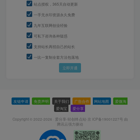
站点授权，365天自动更新
一手无水印资源永久免费
九年互联网创业经验
可私下咨询各种疑惑
支持站长再招自己的站长
一比一复制全套方法包落地
立即开通
友链申请
-
免责声明
-
关于我们
-
广告合作
-
网站地图
-
爱微淘
-
爱淘宝
-
爱分享
-
Copyright © 2022-2026 ·
爱分享-轻创终点站-京 ICP备19001227号
由
腾讯云强力驱动