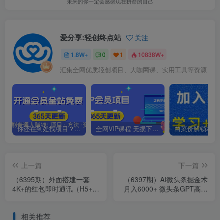
未来的你一定会感谢现在拼命的自己
爱分享:轻创终点站
关注
1.8W+
0
1
10838W+
汇集全网优质轻创项目、大咖网课、实用工具等资源
你还在到处找项目？还在当韭菜？我靠卖项目一个月收入5万+，曾经我也是个失败者。
全网VIP课程 无损下载~.~
上一篇
下一篇
（6395期）外面搭建一套
（6397期）AI微头条掘金术
4K+的红包即时通讯（H5+安
月入6000+ 微头条GPT高级
卓+IOS)客户端视频教程
指令批量写大量爆文
相关推荐