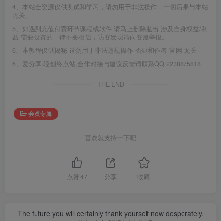
4、本站全资源仅供测试和学习，请勿用于非法操作，一切后果与本站
无关。
5、如遇到充值付费环节课程或软件 请马上删除退出 涉及自身权益/利
益 需要投资的一律不要相信，访客发现请向客服举报。
6、本教程仅供揭秘 请勿用于非法违规操作 否则和作者 官网 无关
6、爱分享·轻创终点站,合作对接与建议反馈请联系QQ:2238875818
THE END
会员专属
喜欢就支持一下吧
点赞
47
分享
收藏
The future you will certainly thank yourself now desperately.