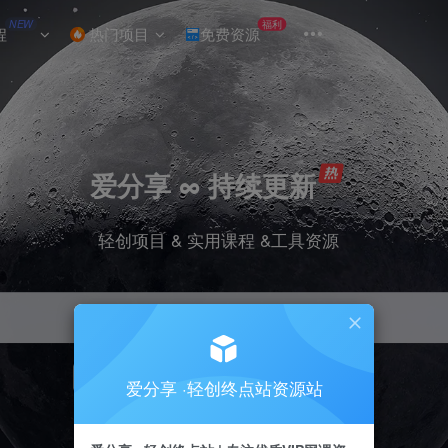
NEW
福利
程
热门项目
免费资源
爱分享 ∞ 持续更新
轻创项目 & 实用课程 &工具资源
引流
挂机
抖音
小红书
快手
电商
爱分享 ·轻创终点站资源站