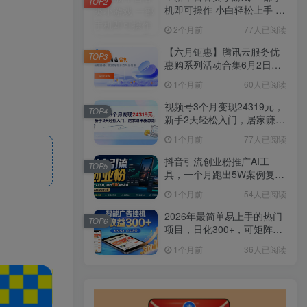
TOP2
机即可操作 小白轻松上手 长
期稳定 居家月入过万
2个月前
77人已阅读
【六月钜惠】腾讯云服务优
TOP3
惠购系列活动合集6月2日更
新
1个月前
60人已阅读
视频号3个月变现24319元，
TOP4
新手2天轻松入门，居家赚米
新思路！
1个月前
77人已阅读
抖音引流创业粉推广AI工
TOP5
具，一个月跑出5W案例复
盘，从0拆解完整流程
1个月前
54人已阅读
2026年最简单易上手的热门
TOP6
项目，日化300+，可矩阵操
作，无风控危险
1个月前
36人已阅读