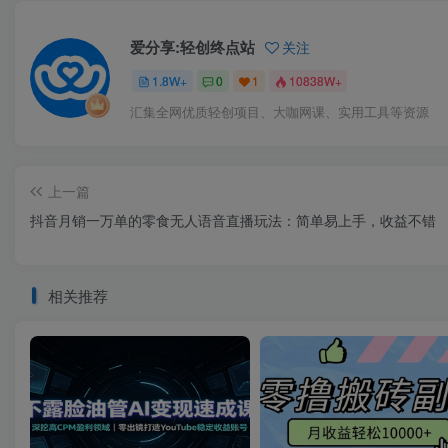
爱分享:轻创终点站
关注
1.8W+
0
1
10838W+
汇集全网优质轻创项目、大咖网课、实用工具等资源
上一篇
抖音月销一万单的零食无人语音直播玩法：简单易上手，收益不错
相关推荐