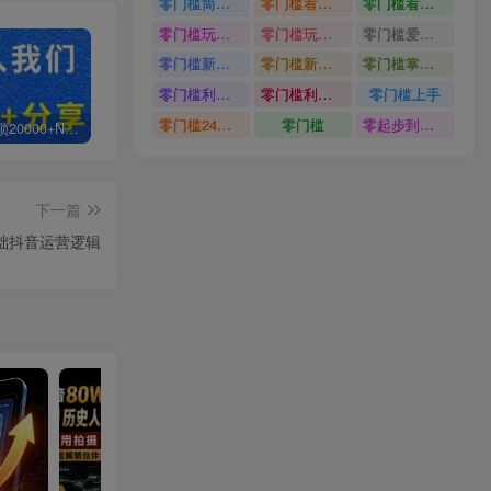
零门槛简单易上手
零门槛看完就能上手只需一部手机轻松日收30
零门槛看完就能上手
零门槛玩转伙伴计划与精选独家单日稳定收益1k
零门槛玩转伙伴计划与精选独家
零门槛爱奇艺变现冷门赛道
零门槛新手快速入门闲鱼电商日赚百元新手必看教程
零门槛新手快速入门闲鱼电商日赚百元
零门槛掌握汽车赛道变现玩法
零门槛利用AI只需几分钟轻松做出带货短视频
零门槛利用AI
零门槛上手
零门槛24小时无人值守被动创收项目
零门槛
零起步到独立实操
白菜价解锁20000+N个赚钱机会，加入轻创终点站会员，全站资源免费学习。
加盟轻创终点站，搭建同款项目资源站，实现日入2000+
【站长运营资料】无水印课程资源
下一篇
础抖音运营逻辑