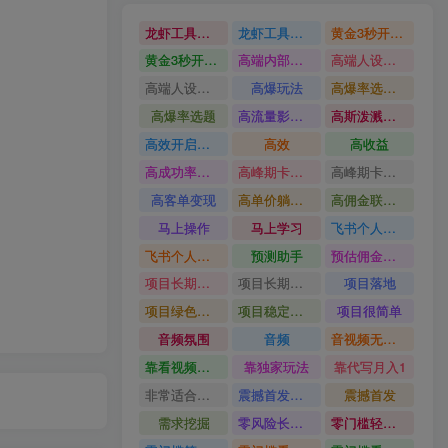
龙虾工具完整部署教学图文视频理财多赛道AI变现
龙虾工具完整部署教学
黄金3秒开头与标题海报玩法六大运营硬核技能高效变现
黄金3秒开头与标题海报玩法
高端内部魔灵召唤挂G打金
高端人设搭建积累客户信任图文剪辑谈单转化实操教学
高端人设搭建积累客户信任
高爆玩法
高爆率选题方法
高爆率选题
高流量影视片
高斯泼溅与游戏化交互课程
高效开启跨境賺钱新通道
高效
高收益
高成功率爆款全流程打法
高峰期卡顿利润被抽干私域直播核心痛点解析
高峰期卡顿利润被抽干
高客单变现
高单价躺賺玩法
高佣金联盟课
马上操作
马上学习
飞书个人版100G注册教程无需额外扩容
飞书个人版100G注册教程
预测助手
预估佣金有2200
项目长期稳定宝妈上班族既能兼职增收
项目长期稳定
项目落地
项目绿色长久
项目稳定落地两年以上
项目很简单
音频氛围
音频
音视频无损切割剪辑神器
靠看视频就能在YouTube上賺到钱
靠独家玩法
靠代写月入1
非常适合小白快速上手
震撼首发小白利用电脑做游戏搬砖
震撼首发
需求挖掘
零风险长期做
零门槛轻资产创业