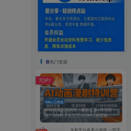
热门资源
TOP1
598人已阅读
AI动画漫剧特训营：爆款文案+导演剪
辑：225种开头公式+25种衔接模板...
全新平台各类小游戏 一部手