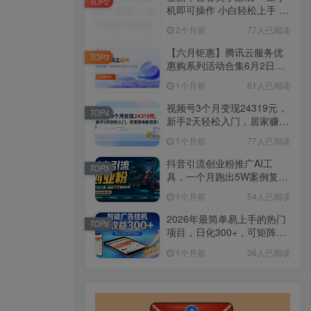
TOP2
机即可操作 小白轻松上手 长
期稳定 居家月入过万
2个月前
77人已阅读
【六月钜惠】腾讯云服务优
TOP3
惠购系列活动合集6月2日更
新
1个月前
61人已阅读
视频号3个月变现24319元，
TOP4
新手2天轻松入门，居家赚米
新思路！
1个月前
77人已阅读
抖音引流创业粉推广AI工
TOP5
具，一个月跑出5W案例复
盘，从0拆解完整流程
1个月前
54人已阅读
2026年最简单易上手的热门
TOP6
项目，日化300+，可矩阵操
作，无风控危险
1个月前
36人已阅读