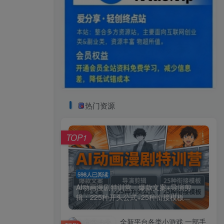
热门资源
TOP1
598人已阅读
AI动画漫剧特训营：爆款文案+导演剪
辑：225种开头公式+25种衔接模板...
全新平台各类小游戏 一部手