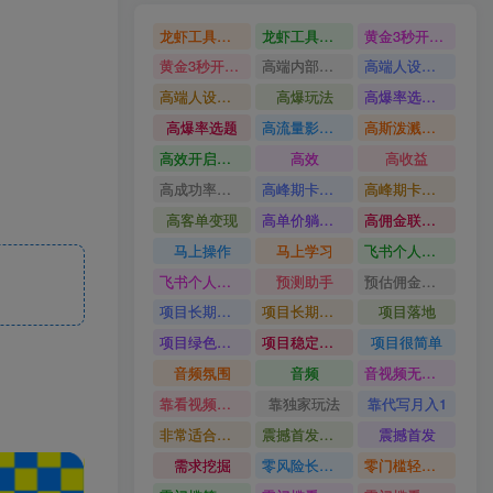
龙虾工具完整部署教学图文视频理财多赛道AI变现
龙虾工具完整部署教学
黄金3秒开头与标题海报玩法六大运营硬核技能高效变现
黄金3秒开头与标题海报玩法
高端内部魔灵召唤挂G打金
高端人设搭建积累客户信任图文剪辑谈单转化实操教学
高端人设搭建积累客户信任
高爆玩法
高爆率选题方法
高爆率选题
高流量影视片
高斯泼溅与游戏化交互课程
高效开启跨境賺钱新通道
高效
高收益
高成功率爆款全流程打法
高峰期卡顿利润被抽干私域直播核心痛点解析
高峰期卡顿利润被抽干
高客单变现
高单价躺賺玩法
高佣金联盟课
马上操作
马上学习
飞书个人版100G注册教程无需额外扩容
飞书个人版100G注册教程
预测助手
预估佣金有2200
项目长期稳定宝妈上班族既能兼职增收
项目长期稳定
项目落地
项目绿色长久
项目稳定落地两年以上
项目很简单
音频氛围
音频
音视频无损切割剪辑神器
靠看视频就能在YouTube上賺到钱
靠独家玩法
靠代写月入1
非常适合小白快速上手
震撼首发小白利用电脑做游戏搬砖
震撼首发
需求挖掘
零风险长期做
零门槛轻资产创业