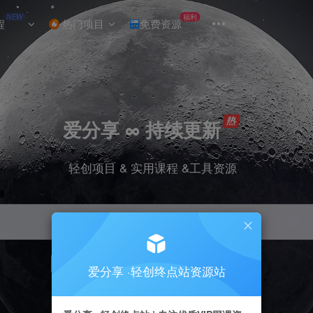
NEW
福利
程
热门项目
免费资源
爱分享 ∞ 持续更新
轻创项目 & 实用课程 &工具资源
引流
挂机
抖音
小红书
快手
电商
爱分享 ·轻创终点站资源站