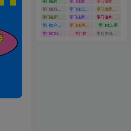
零门槛简单易上手
零门槛看完就能上手只需一部手机轻松日收30
零门槛看完就能上手
零门槛玩转伙伴计划与精选独家单日稳定收益1k
零门槛玩转伙伴计划与精选独家
零门槛爱奇艺变现冷门赛道
零门槛新手快速入门闲鱼电商日赚百元新手必看教程
零门槛新手快速入门闲鱼电商日赚百元
零门槛掌握汽车赛道变现玩法
零门槛利用AI只需几分钟轻松做出带货短视频
零门槛利用AI
零门槛上手
零门槛24小时无人值守被动创收项目
零门槛
零起步到独立实操