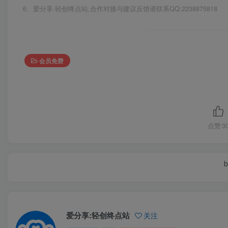
6、爱分享·轻创终点站,合作对接与建议反馈请联系QQ:2238875818
会员免费
点赞
3
b
爱分享:轻创终点站
关注