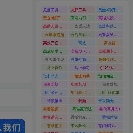
龙虾工具完整部署教学图文视频理财多赛道AI变现
龙虾工具完整部署教学
黄金3秒开头与标题海报玩法六大运营硬核技能高效变现
黄金3秒开头与标题海报玩法
高端内部魔灵召唤挂G打金
高端人设搭建积累客户信任图文剪辑谈单转化实操教学
高端人设搭建积累客户信任
高爆玩法
高爆率选题方法
高爆率选题
高流量影视片
高斯泼溅与游戏化交互课程
高效开启跨境賺钱新通道
高效
高收益
高成功率爆款全流程打法
高峰期卡顿利润被抽干私域直播核心痛点解析
高峰期卡顿利润被抽干
高客单变现
高单价躺賺玩法
高佣金联盟课
马上操作
马上学习
飞书个人版100G注册教程无需额外扩容
飞书个人版100G注册教程
预测助手
预估佣金有2200
项目长期稳定宝妈上班族既能兼职增收
项目长期稳定
项目落地
项目绿色长久
项目稳定落地两年以上
项目很简单
音频氛围
音频
音视频无损切割剪辑神器
靠看视频就能在YouTube上賺到钱
靠独家玩法
靠代写月入1
非常适合小白快速上手
震撼首发小白利用电脑做游戏搬砖
震撼首发
需求挖掘
零风险长期做
零门槛轻资产创业