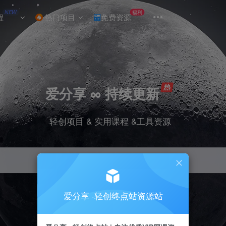
NEW
福利
程
热门项目
免费资源
爱分享 ∞ 持续更新
轻创项目 & 实用课程 &工具资源
引流
挂机
抖音
小红书
快手
电商
爱分享 ·轻创终点站资源站