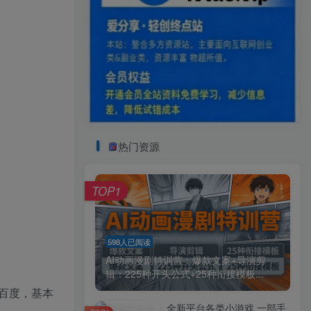
热门资源
TOP1
598人已阅读
AI动画漫剧特训营：爆款文案+导演剪
辑：225种开头公式+25种衔接模板...
百度，基本
全新平台各类小游戏 一部手