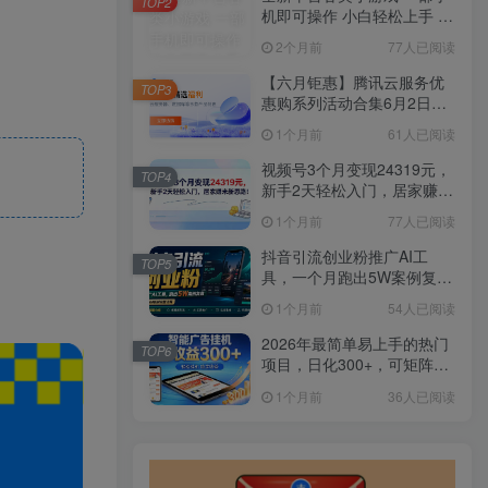
TOP2
机即可操作 小白轻松上手 长
期稳定 居家月入过万
2个月前
77人已阅读
【六月钜惠】腾讯云服务优
TOP3
惠购系列活动合集6月2日更
新
1个月前
61人已阅读
视频号3个月变现24319元，
TOP4
新手2天轻松入门，居家赚米
新思路！
1个月前
77人已阅读
抖音引流创业粉推广AI工
TOP5
具，一个月跑出5W案例复
盘，从0拆解完整流程
1个月前
54人已阅读
2026年最简单易上手的热门
TOP6
项目，日化300+，可矩阵操
作，无风控危险
1个月前
36人已阅读