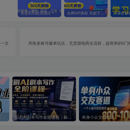
你还在到处找项目？还在当韭菜？我靠卖项目一个月收入5万+，曾经我也是个失败者。
全网VIP课程 无损下载~.~
课一文
闲鱼多账号爆单玩法，无货源电商全流程，超简单的0门
零撸搬砖掘金项目，玩法稳定普通人可落地的长期副业，月收益轻松10000+
短剧AI剧本写作全阶课程｜标准剧本格式、AI写剧指令、投稿过稿技巧、网文改编、主线剧情把控、审稿避坑全套实操教学