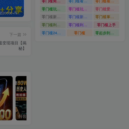
零门槛简单易上手
零门槛看完就能上手只需一部手机轻松日收30
零门槛看完就能上手
零门槛玩转伙伴计划与精选独家单日稳定收益1k
零门槛玩转伙伴计划与精选独家
零门槛爱奇艺变现冷门赛道
白菜价解锁20000+N个赚钱机会，加入轻创终点站会员，全站资源免费学习。
加盟轻创终点站，搭建同款项目资源站，实现日入2000+
【站长运营资料】无水印课程资源
零门槛新手快速入门闲鱼电商日赚百元新手必看教程
零门槛新手快速入门闲鱼电商日赚百元
零门槛掌握汽车赛道变现玩法
零门槛利用AI只需几分钟轻松做出带货短视频
零门槛利用AI
零门槛上手
零门槛24小时无人值守被动创收项目
零门槛
零起步到独立实操
下一篇
槛变现项目【揭
秘】
单身小众交友赛道，一个人每天轻松到手1000+，落地快、见效稳【揭秘】
抖音80W粉丝博主的AI历史人物生平VLOG教学，不用拍摄不用露脸，AI帮你搞定，轻松解锁伙伴计划+精选收益