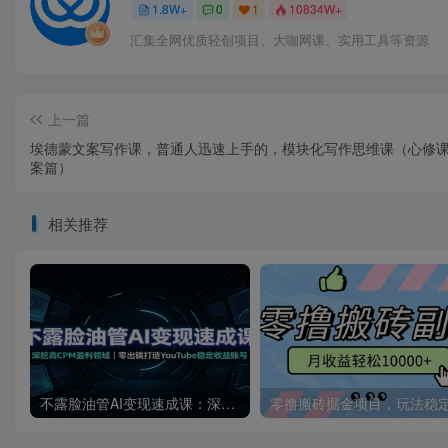
1.8W+
0
1
10834W+
汇集全网优质轻创项目、大咖网课、实用工具等资源
上一篇
埃德蒙文案写作课，普通人迅速上手的，模块化写作思维课（心修
案篇）
相关推荐
不露脸油管AI变现速成课：深挖高CPM盈利领域，零出镜打造YouTube稳定收益账号