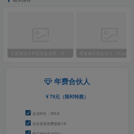
不露脸油管AI变现速成课：深挖高CPM盈利领域，零出镜打造YouTube稳定收益账号
零撸
年费合伙人
79元（限时特惠）
会员时长：365天
全站资源免费获取1年
推广佣金高达50％