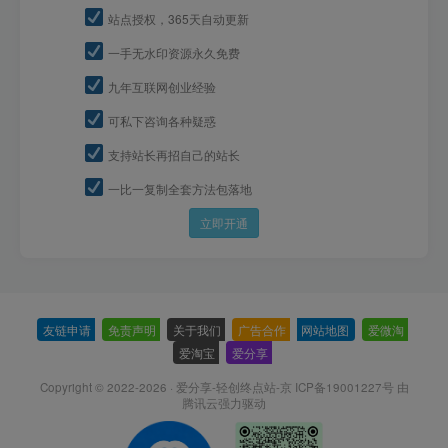
站点授权，365天自动更新
一手无水印资源永久免费
九年互联网创业经验
可私下咨询各种疑惑
支持站长再招自己的站长
一比一复制全套方法包落地
立即开通
友链申请
-
免责声明
-
关于我们
-
广告合作
-
网站地图
-
爱微淘
-
爱淘宝
-
爱分享
-
Copyright © 2022-2026 ·
爱分享-轻创终点站-京 ICP备19001227号
由
腾讯云强力驱动