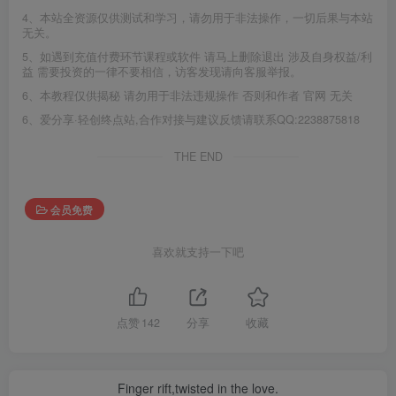
4、本站全资源仅供测试和学习，请勿用于非法操作，一切后果与本站
无关。
5、如遇到充值付费环节课程或软件 请马上删除退出 涉及自身权益/利
益 需要投资的一律不要相信，访客发现请向客服举报。
6、本教程仅供揭秘 请勿用于非法违规操作 否则和作者 官网 无关
6、爱分享·轻创终点站,合作对接与建议反馈请联系QQ:2238875818
THE END
会员免费
喜欢就支持一下吧
点赞
142
分享
收藏
Finger rift,twisted in the love.