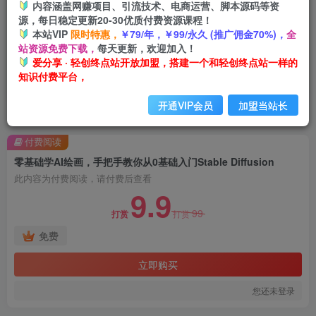
内容涵盖网赚项目、引流技术、电商运营、脚本源码等资
源，每日稳定更新20-30优质付费资源课程！
本站VIP
限时特惠，
￥79/年，￥99/永久 (推广佣金70%)，
全
站资源免费下载，
每天更新，欢迎加入！
爱分享 · 轻创终点站开放加盟，搭建一个和轻创终点站一样的
知识付费平台，
开通VIP会员
加盟当站长
首页
创业课程
会员免费
正文
付费阅读
零基础学AI绘画，手把手教你从0基础入门Stable Diffusion
此内容为付费阅读，请付费后查看
9.9
99
打赏
打赏
免费
立即购买
您还未登录