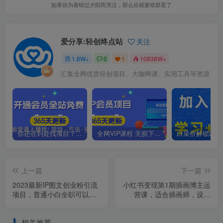
如果你为着错过夕阳而哭泣，那么你就要错群星了
爱分享:轻创终点站
关注
1.8W+
0
1
10838W+
汇集全网优质轻创项目、大咖网课、实用工具等资源
你还在到处找项目？还在当韭菜？我靠卖项目一个月收入5万+，曾经我也是个失败者。
全网VIP课程 无损下载~.~
上一篇
下一篇
2023最新IP图文创业粉引流
小红书变现第1期插画博主运
项目，普通小白全职可以月
营课，适合插画师，设计
入1-3万
师，美术老师自媒体运营变
现，学习商业变现思维
相关推荐