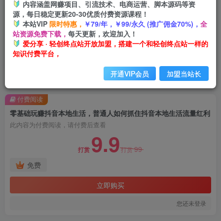
内容涵盖网赚项目、引流技术、电商运营、脚本源码等资
源，每日稳定更新20-30优质付费资源课程！
本站VIP
限时特惠，
￥79/年，￥99/永久 (推广佣金70%)，
全
站资源免费下载，
每天更新，欢迎加入！
爱分享 · 轻创终点站开放加盟，搭建一个和轻创终点站一样的
知识付费平台，
开通VIP会员
加盟当站长
首页
创业课程
会员免费
正文
付费阅读
零基础玩赚抖音本地生活，普通人如何抓住抖音本地生活流量红利
此内容为付费阅读，请付费后查看
9.9
99
打赏
打赏
免费
立即购买
您还未登录