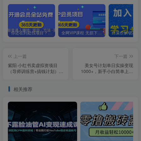
你还在到处找项目？还在当韭菜？我靠卖项目一个月收入5万+，曾经我也是个失败者。
全网VIP课程 无损下载~.~
上一篇
下一篇
紫阳·小红书卖虚拟资项目
美女号计划单日实操变现
（导师训练营+搞钱计划）价
1000+，新手小白简单上手
值1980元
轻松赚钱【揭秘】
相关推荐