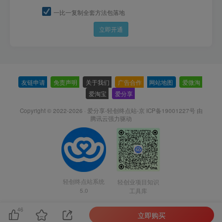
一比一复制全套方法包落地
立即开通
友链申请
-
免责声明
-
关于我们
-
广告合作
-
网站地图
-
爱微淘
-
爱淘宝
-
爱分享
-
Copyright © 2022-2026 ·
爱分享-轻创终点站-京 ICP备19001227号
由
腾讯云强力驱动
轻创终点站系统
轻创业项目知识
5.0
工具库
46
立即购买