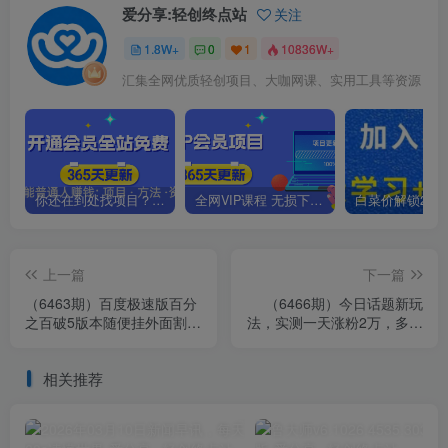
爱分享:轻创终点站
关注
1.8W+
0
1
10836W+
汇集全网优质轻创项目、大咖网课、实用工具等资源
你还在到处找项目？还在当韭菜？我靠卖项目一个月收入5万+，曾经我也是个失败者。
全网VIP课程 无损下载~.~
上一篇
下一篇
（6463期）百度极速版百分
（6466期）今日话题新玩
之百破5版本随便挂外面割到
法，实测一天涨粉2万，多种
1980【拆解】
变现方式（教程+5G素材）
相关推荐