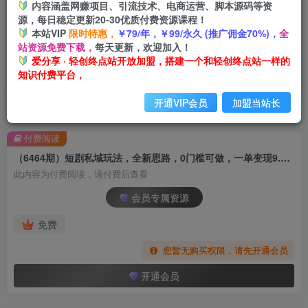
内容涵盖网赚项目、引流技术、电商运营、脚本源码等资
源，每日稳定更新20-30优质付费资源课程！
本站VIP
限时特惠，
￥79/年，￥99/永久 (推广佣金70%)，
全
站资源免费下载，
每天更新，欢迎加入！
爱分享 · 轻创终点站开放加盟，搭建一个和轻创终点站一样的
知识付费平台，
开通VIP会员
加盟当站长
首页
创业课程
会员专属
正文
付费阅读
（6464期）短剧私域玩法，全新思路，0门槛可做，一单变现9.9-99不等（教程+素材）
此内容为付费阅读，请付费后查看
会员专属资源
免费
您暂无购买权限，请先开通会员
开通会员