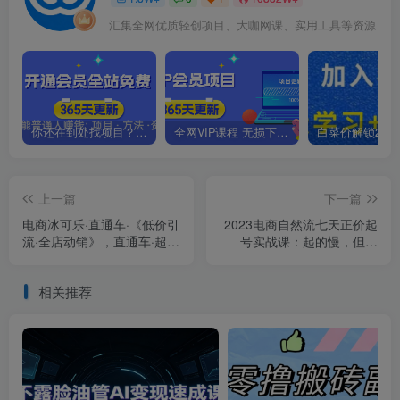
汇集全网优质轻创项目、大咖网课、实用工具等资源
你还在到处找项目？还在当韭菜？我靠卖项目一个月收入5万+，曾经我也是个失败者。
全网VIP课程 无损下载~.~
上一篇
下一篇
电商冰可乐·直通车·《低价引
2023电商自然流七天正价起
流·全店动销》，直通车·超高
号实战课：起的慢，但是
ROI玩法（其一）全店动销
稳，小白执行即可！
必学玩法
相关推荐