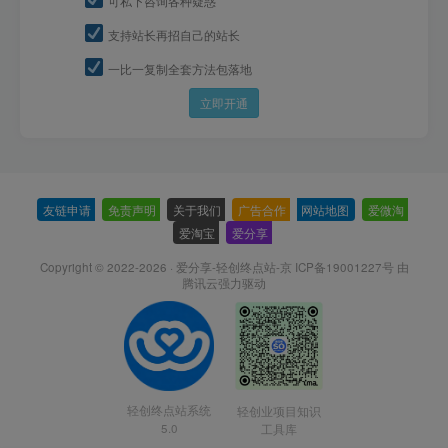
可私下咨询各种疑惑
支持站长再招自己的站长
一比一复制全套方法包落地
立即开通
友链申请
-
免责声明
-
关于我们
-
广告合作
-
网站地图
-
爱微淘
-
爱淘宝
-
爱分享
-
Copyright © 2022-2026 ·
爱分享-轻创终点站-京 ICP备19001227号
由
腾讯云强力驱动
轻创终点站系统
轻创业项目知识
5.0
工具库