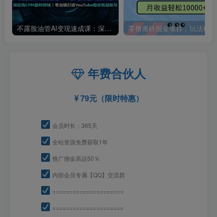
不露脸油管AI变现速成课：深挖高CPM盈利领域，零出镜打造YouTube稳定收益账号
零撸
年费合伙人
79元（限时特惠）
会员时长：365天
全站资源免费获取1年
推广佣金高达50％
内部会员专属【QQ】交流群
=====================
=====================