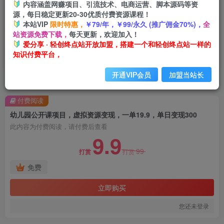
内容涵盖网赚项目、引流技术、电商运营、脚本源码等资
源，每日稳定更新20-30优质付费资源课程！
本站VIP
限时特惠，
￥79/年，￥99/永久 (推广佣金70%)，
全
站资源免费下载，
每天更新，欢迎加入！
爱分享 · 轻创终点站开放加盟，搭建一个和轻创终点站一样的
知识付费平台，
开通VIP会员
加盟当站长
首页
创业课程
会员免费
正文
付费阅读
幼儿园公开课项目，虚拟资源变现，一单19.9，单日变现300
此内容为付费阅读，请付费后查看
9.9
99
打赏
打赏
免费
立即购买
您还未登录