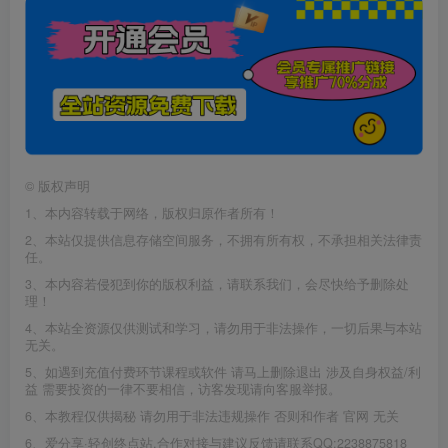
©
版权声明
1、本内容转载于网络，版权归原作者所有！
2、本站仅提供信息存储空间服务，不拥有所有权，不承担相关法律责
任。
3、本内容若侵犯到你的版权利益，请联系我们，会尽快给予删除处
理！
4、本站全资源仅供测试和学习，请勿用于非法操作，一切后果与本站
无关。
5、如遇到充值付费环节课程或软件 请马上删除退出 涉及自身权益/利
益 需要投资的一律不要相信，访客发现请向客服举报。
6、本教程仅供揭秘 请勿用于非法违规操作 否则和作者 官网 无关
6、爱分享·轻创终点站,合作对接与建议反馈请联系QQ:2238875818