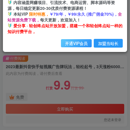
内容涵盖网赚项目、引流技术、电商运营、脚本源码等资
源，每日稳定更新20-30优质付费资源课程！
本站VIP
限时特惠，
￥79/年，￥99/永久 (推广佣金70%)，
全
站资源免费下载，
每天更新，欢迎加入！
爱分享 · 轻创终点站开放加盟，搭建一个和轻创终点站一样的
知识付费平台，
开通VIP会员
加盟当站长
首页
创业课程
会员免费
正文
付费阅读
2023最新抖音快手短视频广告牌玩法，轻松起号，3天涨粉6000+【素材+教程+软件】
此内容为付费阅读，请付费后查看
9.9
99
打赏
打赏
免费
立即购买
您还未登录