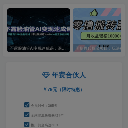
不露脸油管AI变现速成课：深挖高CPM盈利领域，零出镜打造YouTube稳定收益账号
零撸
年费合伙人
79元（限时特惠）
会员时长：365天
全站资源免费获取1年
推广佣金高达50％