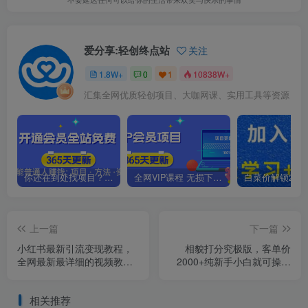
爱分享:轻创终点站
关注
1.8W+
0
1
10838W+
汇集全网优质轻创项目、大咖网课、实用工具等资源
你还在到处找项目？还在当韭菜？我靠卖项目一个月收入5万+，曾经我也是个失败者。
全网VIP课程 无损下载~.~
上一篇
下一篇
小红书最新引流变现教程，
相貌打分究极版，客单价
全网最新最详细的视频教程
2000+纯新手小白就可操作
以及素材
的项目
相关推荐