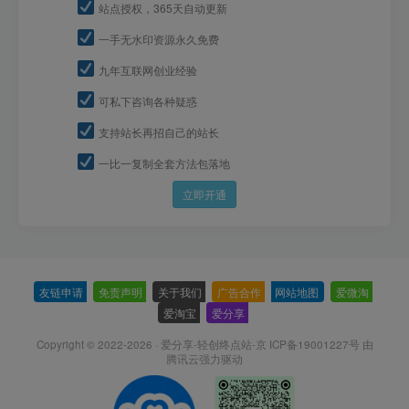
站点授权，365天自动更新
一手无水印资源永久免费
九年互联网创业经验
可私下咨询各种疑惑
支持站长再招自己的站长
一比一复制全套方法包落地
立即开通
友链申请
-
免责声明
-
关于我们
-
广告合作
-
网站地图
-
爱微淘
-
爱淘宝
-
爱分享
-
Copyright © 2022-2026 ·
爱分享-轻创终点站-京 ICP备19001227号
由
腾讯云强力驱动