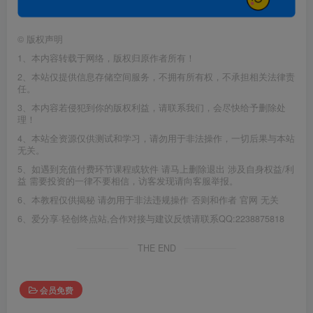
©
版权声明
1、本内容转载于网络，版权归原作者所有！
2、本站仅提供信息存储空间服务，不拥有所有权，不承担相关法律责
任。
3、本内容若侵犯到你的版权利益，请联系我们，会尽快给予删除处
理！
4、本站全资源仅供测试和学习，请勿用于非法操作，一切后果与本站
无关。
5、如遇到充值付费环节课程或软件 请马上删除退出 涉及自身权益/利
益 需要投资的一律不要相信，访客发现请向客服举报。
6、本教程仅供揭秘 请勿用于非法违规操作 否则和作者 官网 无关
6、爱分享·轻创终点站,合作对接与建议反馈请联系QQ:2238875818
THE END
会员免费