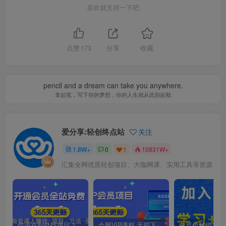
喜欢就支持一下吧
点赞
173
分享
收藏
pencil and a dream can take you anywhere.
拿起笔，写下你的梦想，你的人生就从此刻起航
爱分享:轻创终点站
关注
1.8W+
0
1
10831W+
汇集全网优质轻创项目、大咖网课、实用工具等资源
你还在到处找项目？还在当韭菜？我靠卖项目一个月收入5万+，曾经我也是个失败者。
全网VIP课程 无损下载~.~