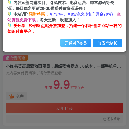
内容涵盖网赚项目、引流技术、电商运营、脚本源码等资
源，每日稳定更新20-30优质付费资源课程！
本站VIP
限时特惠，
￥79/年，￥99/永久 (推广佣金70%)，
全
站资源免费下载，
每天更新，欢迎加入！
爱分享 · 轻创终点站开放加盟，搭建一个和轻创终点站一样的
知识付费平台，
开通VIP会员
加盟当站长
首页
创业课程
会员免费
正文
付费阅读
小红书英语启蒙动画项目，超级蓝海赛道，0成本，一部手机单日变现500
此内容为付费阅读，请付费后查看
9.9
99
打赏
打赏
免费
立即购买
您还未登录