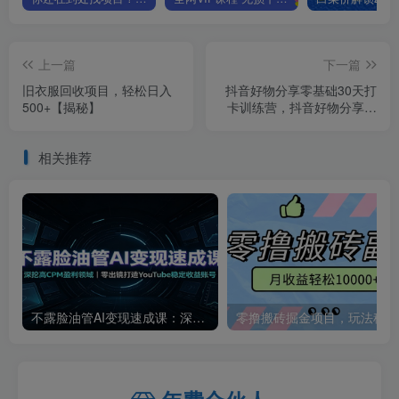
上一篇
下一篇
旧衣服回收项目，轻松日入
抖音好物分享零基础30天打
500+【揭秘】
卡训练营，抖音好物分享实
操课程
相关推荐
不露脸油管AI变现速成课：深挖高CPM盈利领域，零出镜打造YouTube稳定收益账号
零撸