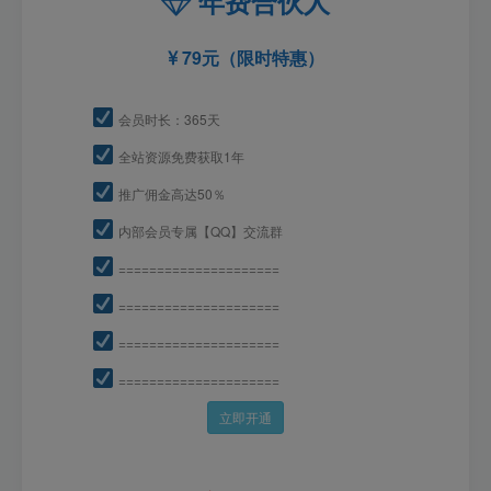
年费合伙人
79元（限时特惠）
会员时长：365天
全站资源免费获取1年
推广佣金高达50％
内部会员专属【QQ】交流群
=====================
=====================
=====================
=====================
立即开通