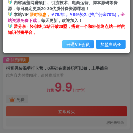
内容涵盖网赚项目、引流技术、电商运营、脚本源码等资
源，每日稳定更新20-30优质付费资源课程！
本站VIP
限时特惠，
￥79/年，￥99/永久 (推广佣金70%)，
全
站资源免费下载，
每天更新，欢迎加入！
爱分享 · 轻创终点站开放加盟，搭建一个和轻创终点站一样的
知识付费平台，
开通VIP会员
加盟当站长
首页
创业课程
会员免费
正文
付费阅读
抖音男装混剪打卡营，0基础在家兼职可以做，上手简单
此内容为付费阅读，请付费后查看
9.9
99
打赏
打赏
免费
立即购买
您还未登录