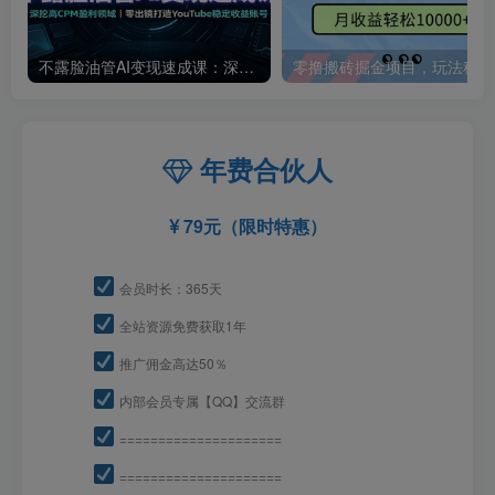
不露脸油管AI变现速成课：深挖高CPM盈利领域，零出镜打造YouTube稳定收益账号
零撸
年费合伙人
79元（限时特惠）
会员时长：365天
全站资源免费获取1年
推广佣金高达50％
内部会员专属【QQ】交流群
=====================
=====================