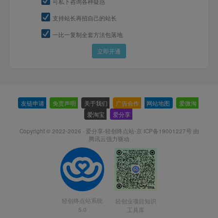
可私下咨询各种疑惑
支持站长再招自己的站长
一比一复制全套方法包落地
立即开通
友链申请
-
免责声明
-
关于我们
-
广告合作
-
网站地图
-
爱微淘
-
爱淘宝
-
爱分享
-
Copyright © 2022-2026 ·
爱分享-轻创终点站-京 ICP备19001227号
由
腾讯云强力驱动
轻创终点站系统
轻创业项目知识
5.0
工具库