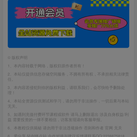
©
版权声明
1、本内容转载于网络，版权归原作者所有！
2、本站仅提供信息存储空间服务，不拥有所有权，不承担相关法律责
任。
3、本内容若侵犯到你的版权利益，请联系我们，会尽快给予删除处
理！
4、本站全资源仅供测试和学习，请勿用于非法操作，一切后果与本站
无关。
5、如遇到充值付费环节课程或软件 请马上删除退出 涉及自身权益/利
益 需要投资的一律不要相信，访客发现请向客服举报。
6、本教程仅供揭秘 请勿用于非法违规操作 否则和作者 官网 无关
6、爱分享·轻创终点站,合作对接与建议反馈请联系QQ:2238875818