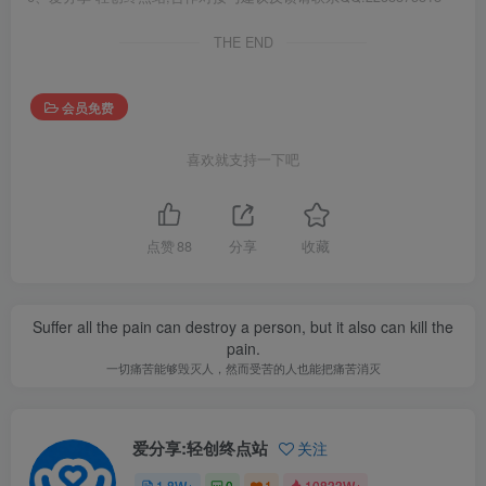
THE END
会员免费
喜欢就支持一下吧
点赞
88
分享
收藏
Suffer all the pain can destroy a person, but it also can kill the
pain.
一切痛苦能够毁灭人，然而受苦的人也能把痛苦消灭
爱分享:轻创终点站
关注
1.8W+
0
1
10833W+