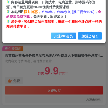
内容涵盖网赚项目、引流技术、电商运营、脚本源码等资
源，每日稳定更新20-30优质付费资源课程！
本站VIP
限时特惠，
￥79/年，￥99/永久 (推广佣金70%)，
全
站资源免费下载，
每天更新，欢迎加入！
爱分享 · 轻创终点站开放加盟，搭建一个和轻创终点站一样的
知识付费平台，
开通VIP会员
加盟当站长
首页
创业课程
会员免费
正文
付费阅读
悬赏猫运营版任务接单发布系统APP+霸屏天下赚钱猫任务悬赏404任务平台【源码+搭建视频】
此内容为付费阅读，请付费后查看
9.9
99
打赏
打赏
免费
立即购买
您还未登录