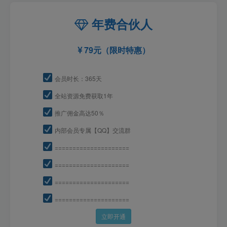
年费合伙人
79元（限时特惠）
会员时长：365天
全站资源免费获取1年
推广佣金高达50％
内部会员专属【QQ】交流群
=====================
=====================
=====================
=====================
立即开通