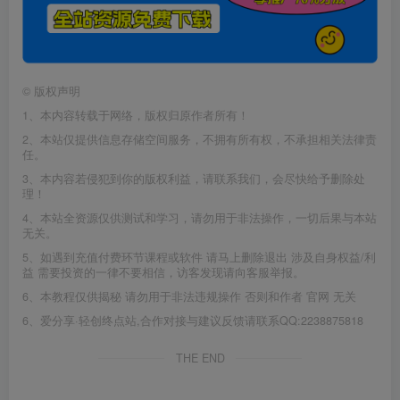
©
版权声明
1、本内容转载于网络，版权归原作者所有！
2、本站仅提供信息存储空间服务，不拥有所有权，不承担相关法律责
任。
3、本内容若侵犯到你的版权利益，请联系我们，会尽快给予删除处
理！
4、本站全资源仅供测试和学习，请勿用于非法操作，一切后果与本站
无关。
5、如遇到充值付费环节课程或软件 请马上删除退出 涉及自身权益/利
益 需要投资的一律不要相信，访客发现请向客服举报。
6、本教程仅供揭秘 请勿用于非法违规操作 否则和作者 官网 无关
6、爱分享·轻创终点站,合作对接与建议反馈请联系QQ:2238875818
THE END