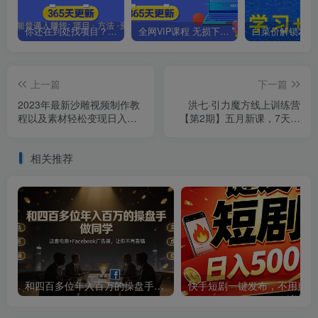
你还在到处找项目？还在当韭菜？我靠卖项目一个月收入5万+，曾经我也是个失败者。
全网VIP课程 无损下载~.~
上一篇
下一篇
2023年最新沙雕视频制作教
洪七·引力魔方线上训练营
程以及素材轻松变现日入
【第2期】五月新课，​7天打
500不是梦【教程+素材+公
通你开引力魔方的任督二脉
举】
相关推荐
和四百多位年入百万的操盘手做同学——这套电商+Facebook广告课，让你不再靠猜【原创双语字幕】
快手