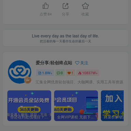
点赞
84
分享
收藏
Live every day as the last day of life.
把活着的每一天看作生命的最后一天
爱分享:轻创终点站
关注
1.8W+
0
1
10837W+
汇集全网优质轻创项目、大咖网课、实用工具等资源
你还在到处找项目？还在当韭菜？我靠卖项目一个月收入5万+，曾经我也是个失败者。
全网VIP课程 无损下载~.~