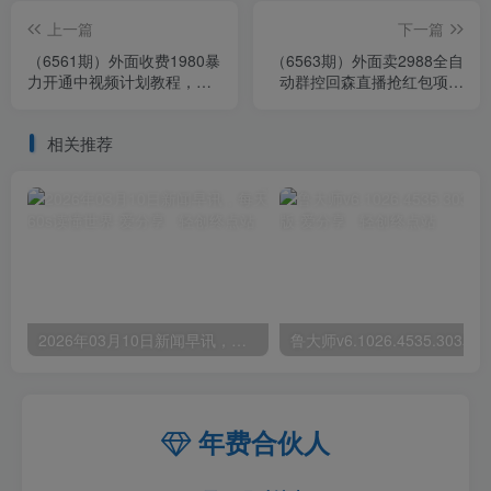
上一篇
下一篇
（6561期）外面收费1980暴
（6563期）外面卖2988全自
力开通中视频计划教程，附
动群控回森直播抢红包项目
快速通过中视频伙伴计划的
单窗口一天利润8-10+(脚本
办法
+教程)
相关推荐
2026年03月10日新闻早讯，每天60s读懂世界
年费合伙人