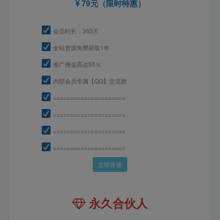
79元（限时特惠）
会员时长：365天
全站资源免费获取1年
推广佣金高达50％
内部会员专属【QQ】交流群
=====================
=====================
=====================
=====================
立即开通
永久合伙人