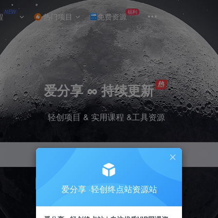
NEW
福利
程
热门项目
免费资源
爱分享 ∞ 持续更新
轻创项目 & 实用课程 &工具资源
引流
挂机
抖音
小红书
快手
电商
爱分享 ·轻创终点站资源站