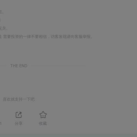
任。
！
无关。
利益 需要投资的一律不要相信，访客发现请向客服举报。
THE END
喜欢就支持一下吧
1
分享
收藏