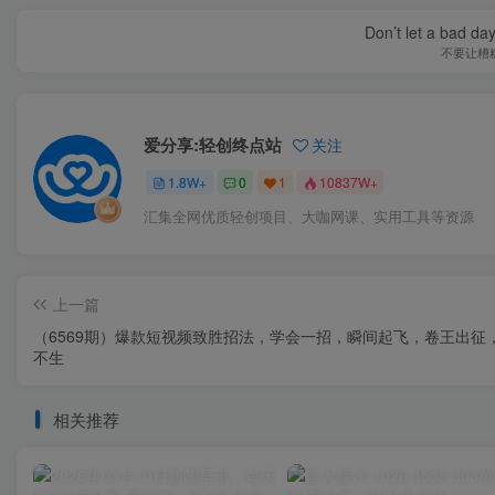
Don’t let a bad da
不要让糟
爱分享:轻创终点站
关注
1.8W+
0
1
10837W+
汇集全网优质轻创项目、大咖网课、实用工具等资源
上一篇
（6569期）爆款短视频致胜招法，学会一招，瞬间起飞，卷王出征
不生
相关推荐