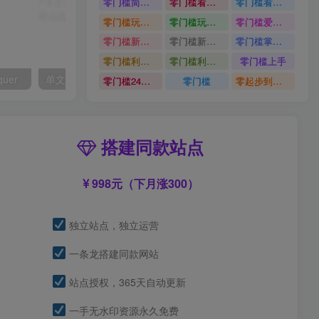
零门槛简单易上手
零门槛看完就能上手只需一部手机轻松日收30
零门槛看完就能上手
零门槛玩转伙伴计划与精选独家单日稳定收益1k
零门槛玩转伙伴计划与精选独家
零门槛爱奇艺变现冷门赛道
零门槛新手快速入门闲鱼电商日赚百元新手必看教程
零门槛新手快速入门闲鱼电商日赚百元
零门槛掌握汽车赛道变现玩法
零门槛利用AI只需几分钟轻松做出带货短视频
零门槛利用AI
零门槛上手
quer
单文件制作工具 7.0.2.3861_x86/x64
零门槛24小时无人值守被动创收项目
零门槛
零起步到独立实操
搭建同款站点
998元（下月涨300）
独立站点，独立运营
一条龙搭建同款网站
站点授权，365天自动更新
一手无水印资源永久免费