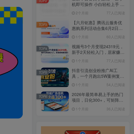
TOP2
机即可操作 小白轻松上手 长
期稳定 居家月入过万
2个月前
77人已阅读
【六月钜惠】腾讯云服务优
TOP3
惠购系列活动合集6月2日更
新
1个月前
60人已阅读
视频号3个月变现24319元，
TOP4
新手2天轻松入门，居家赚米
新思路！
1个月前
77人已阅读
抖音引流创业粉推广AI工
TOP5
具，一个月跑出5W案例复
盘，从0拆解完整流程
1个月前
54人已阅读
2026年最简单易上手的热门
TOP6
项目，日化300+，可矩阵操
作，无风控危险
1个月前
36人已阅读