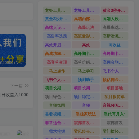
龙虾工具完整部署教学图文视频理财多赛道AI变现
龙虾工具完整部署教学
黄金3秒开头与标题海报玩法六大运营硬核技能高效变现
黄金3秒开头与标题海报玩法
高端内部魔灵召唤挂G打金
高端人设搭建积累客户信任图文剪辑谈单转化实操教学
高端人设搭建积累客户信任
高爆玩法
高爆率选题方法
高爆率选题
高流量影视片
高斯泼溅与游戏化交互课程
高效开启跨境賺钱新通道
高效
高收益
高成功率爆款全流程打法
高峰期卡顿利润被抽干私域直播核心痛点解析
高峰期卡顿利润被抽干
高客单变现
高单价躺賺玩法
高佣金联盟课
白菜价解锁20000+N个赚钱机会，加入轻创终点站会员，全站资源免费学习。
加盟轻创终点站，搭建同款项目资源站，实现日入2000+
【站长运营资料】无水印课程资源
马上操作
马上学习
飞书个人版100G注册教程无需额外扩容
飞书个人版100G注册教程
预测助手
预估佣金有2200
下一篇
项目长期稳定宝妈上班族既能兼职增收
项目长期稳定
项目落地
日收益入1000
项目绿色长久
项目稳定落地两年以上
项目很简单
音频氛围
音频
音视频无损切割剪辑神器
靠看视频就能在YouTube上賺到钱
靠独家玩法
靠代写月入1
非常适合小白快速上手
震撼首发小白利用电脑做游戏搬砖
震撼首发
需求挖掘
零风险长期做
零门槛轻资产创业