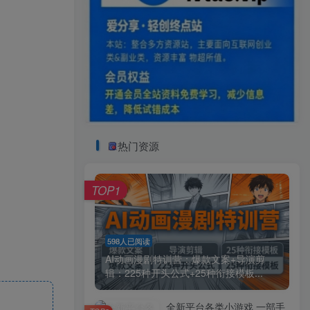
热门资源
TOP1
598人已阅读
AI动画漫剧特训营：爆款文案+导演剪
辑：225种开头公式+25种衔接模板...
全新平台各类小游戏 一部手