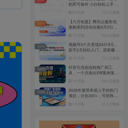
TOP2
机即可操作 小白轻松上手 长
期稳定 居家月入过万
2个月前
77人已阅读
【六月钜惠】腾讯云服务优
TOP3
惠购系列活动合集6月2日更
新
1个月前
62人已阅读
视频号3个月变现24319元，
TOP4
新手2天轻松入门，居家赚米
新思路！
1个月前
77人已阅读
抖音引流创业粉推广AI工
TOP5
具，一个月跑出5W案例复
盘，从0拆解完整流程
1个月前
54人已阅读
2026年最简单易上手的热门
TOP6
项目，日化300+，可矩阵操
作，无风控危险
1个月前
37人已阅读