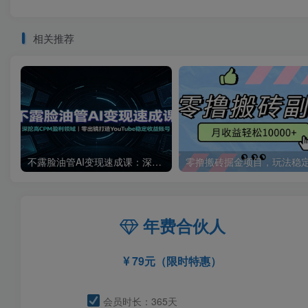
相关推荐
不露脸油管AI变现速成课：深挖高CPM盈利领域，零出镜打造YouTube稳定收益账号
年费合伙人
79元（限时特惠）
会员时长：365天