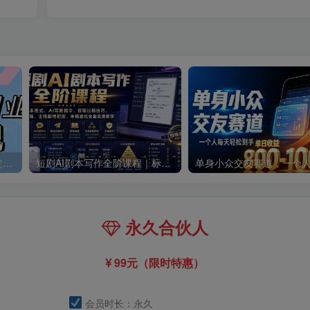
零撸搬砖掘金项目，玩法稳定普通人可落地的长期副业，月收益轻松10000+
短剧AI剧本写作全阶课程｜标准剧本格式、AI写剧指令、投稿过稿技巧、网文改编、主线剧情把控、审稿避坑全套实操教学
永久合伙人
99元（限时特惠）
会员时长：永久