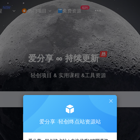
NEW
福利
程
热门项目
免费资源
爱分享 ∞ 持续更新
轻创项目 & 实用课程 &工具资源
引流
挂机
抖音
小红书
快手
电商
爱分享 ·轻创终点站资源站