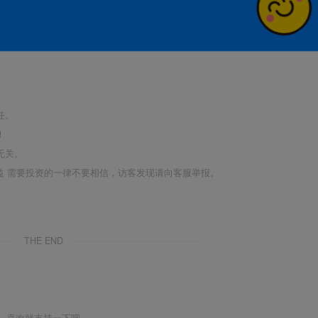
任。
！
无关。
利益 需要投资的一律不要相信，访客发现请向客服举报。
THE END
喜欢就支持一下吧