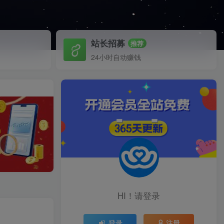
站长招募
推荐
24小时自动赚钱
HI！请登录
登录
注册