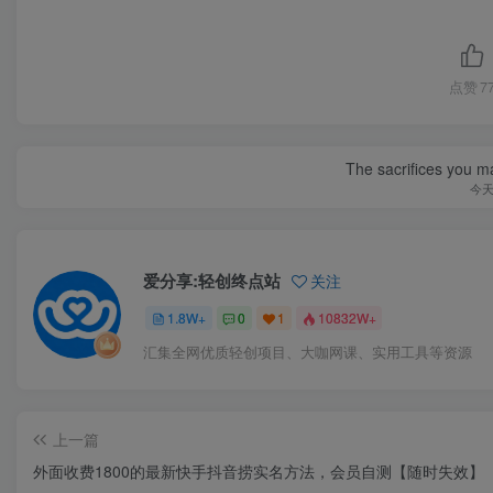
点赞
7
The sacrifices you ma
今
爱分享:轻创终点站
关注
1.8W+
0
1
10832W+
汇集全网优质轻创项目、大咖网课、实用工具等资源
上一篇
外面收费1800的最新快手抖音捞实名方法，会员自测【随时失效】