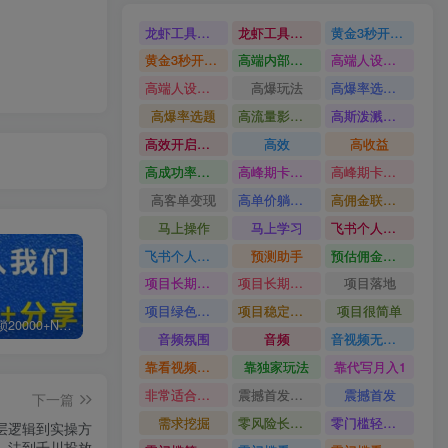
龙虾工具完整部署教学图文视频理财多赛道AI变现
龙虾工具完整部署教学
黄金3秒开头与标题海报玩法六大运营硬核技能高效变现
黄金3秒开头与标题海报玩法
高端内部魔灵召唤挂G打金
高端人设搭建积累客户信任图文剪辑谈单转化实操教学
高端人设搭建积累客户信任
高爆玩法
高爆率选题方法
高爆率选题
高流量影视片
高斯泼溅与游戏化交互课程
高效开启跨境賺钱新通道
高效
高收益
高成功率爆款全流程打法
高峰期卡顿利润被抽干私域直播核心痛点解析
高峰期卡顿利润被抽干
高客单变现
高单价躺賺玩法
高佣金联盟课
马上操作
马上学习
飞书个人版100G注册教程无需额外扩容
飞书个人版100G注册教程
预测助手
预估佣金有2200
项目长期稳定宝妈上班族既能兼职增收
项目长期稳定
项目落地
项目绿色长久
项目稳定落地两年以上
项目很简单
白菜价解锁20000+N个赚钱机会，加入轻创终点站会员，全站资源免费学习。
加盟轻创终点站，搭建同款项目资源站，实现日入2000+
【站长运营资料】无水印课程资源
音频氛围
音频
音视频无损切割剪辑神器
靠看视频就能在YouTube上賺到钱
靠独家玩法
靠代写月入1
非常适合小白快速上手
震撼首发小白利用电脑做游戏搬砖
震撼首发
下一篇
需求挖掘
零风险长期做
零门槛轻资产创业
底层逻辑到实操方
法到千川投放