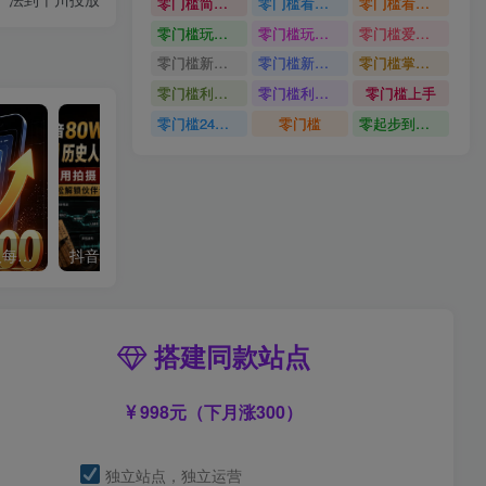
零门槛简单易上手
零门槛看完就能上手只需一部手机轻松日收30
零门槛看完就能上手
零门槛玩转伙伴计划与精选独家单日稳定收益1k
零门槛玩转伙伴计划与精选独家
零门槛爱奇艺变现冷门赛道
零门槛新手快速入门闲鱼电商日赚百元新手必看教程
零门槛新手快速入门闲鱼电商日赚百元
零门槛掌握汽车赛道变现玩法
零门槛利用AI只需几分钟轻松做出带货短视频
零门槛利用AI
零门槛上手
零门槛24小时无人值守被动创收项目
零门槛
零起步到独立实操
单身小众交友赛道，一个人每天轻松到手1000+，落地快、见效稳【揭秘】
抖音80W粉丝博主的AI历史人物生平VLOG教学，不用拍摄不用露脸，AI帮你搞定，轻松解锁伙伴计划+精选收益
搭建同款站点
998元（下月涨300）
独立站点，独立运营