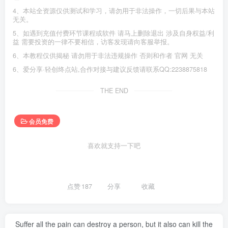
4、本站全资源仅供测试和学习，请勿用于非法操作，一切后果与本站
无关。
5、如遇到充值付费环节课程或软件 请马上删除退出 涉及自身权益/利
益 需要投资的一律不要相信，访客发现请向客服举报。
6、本教程仅供揭秘 请勿用于非法违规操作 否则和作者 官网 无关
6、爱分享·轻创终点站,合作对接与建议反馈请联系QQ:2238875818
THE END
会员免费
喜欢就支持一下吧
点赞
187
分享
收藏
Suffer all the pain can destroy a person, but it also can kill the