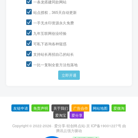
一条龙搭建同款网站
站点授权，365天自动更新
一手无水印资源永久免费
九年互联网创业经验
可私下咨询各种疑惑
支持站长再招自己的站长
一比一复制全套方法包落地
立即开通
友链申请
-
免责声明
-
关于我们
-
广告合作
-
网站地图
-
爱微淘
-
爱淘宝
-
爱分享
-
Copyright © 2022-2026 ·
爱分享-轻创终点站-京 ICP备19001227号
由
腾讯云强力驱动