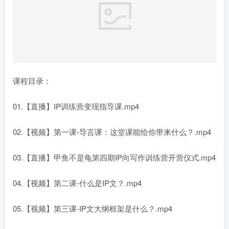
课程目录：
01.【直播】IP训练营变现指导课.mp4
02.【视频】第一课-导言课：这堂课能给你带来什么？.mp4
03.【直播】甲鱼不是龟第四期IP向写作训练营开营仪式.mp4
04.【视频】第二课-什么是IP文？.mp4
05.【视频】第三课-IP文大纲框架是什么？.mp4