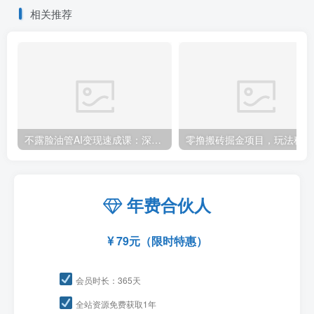
高手，真正的电商实战课程
视频
相关推荐
不露脸油管AI变现速成课：深挖高CPM盈利领域，零出镜打造YouTube稳定收益账号
零撸
年费合伙人
79元（限时特惠）
会员时长：365天
全站资源免费获取1年