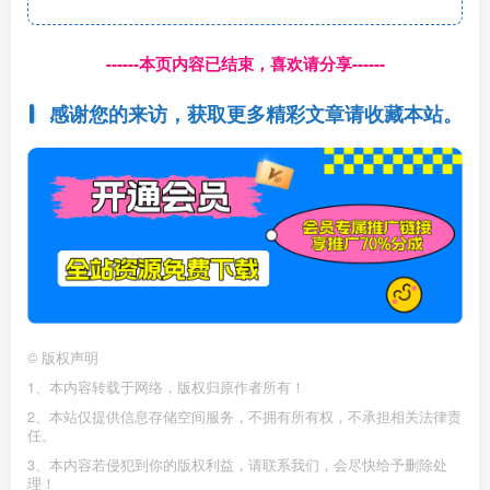
------本页内容已结束，喜欢请分享------
感谢您的来访，获取更多精彩文章请收藏本站。
©
版权声明
1、本内容转载于网络，版权归原作者所有！
2、本站仅提供信息存储空间服务，不拥有所有权，不承担相关法律责
任。
3、本内容若侵犯到你的版权利益，请联系我们，会尽快给予删除处
理！