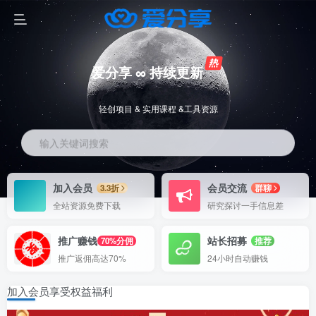
爱分享 ∞ 持续更新
轻创项目 & 实用课程 &工具资源
输入关键词搜索
加入会员
会员交流
3.3折
群聊
全站资源免费下载
研究探讨一手信息差
推广赚钱
站长招募
70%分佣
推荐
推广返佣高达70%
24小时自动赚钱
加入会员享受权益福利