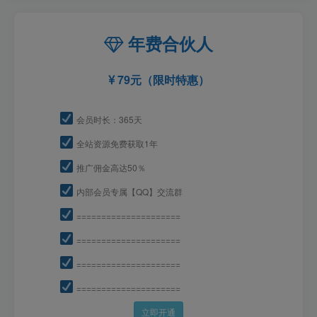
年费合伙人
79元（限时特惠）
会员时长：365天
全站资源免费获取1年
推广佣金高达50％
内部会员专属【QQ】交流群
=====================
=====================
=====================
=====================
立即开通