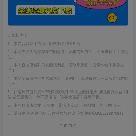
©
版权声明
1、本内容转载于网络，版权归原作者所有！
2、本站仅提供信息存储空间服务，不拥有所有权，不承担相关法律责
任。
3、本内容若侵犯到你的版权利益，请联系我们，会尽快给予删除处
理！
4、本站全资源仅供测试和学习，请勿用于非法操作，一切后果与本站
无关。
5、如遇到充值付费环节课程或软件 请马上删除退出 涉及自身权益/利
益 需要投资的一律不要相信，访客发现请向客服举报。
6、本教程仅供揭秘 请勿用于非法违规操作 否则和作者 官网 无关
6、爱分享·轻创终点站,合作对接与建议反馈请联系QQ:2238875818
THE END