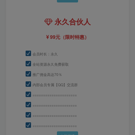
永久合伙人
99元（限时特惠）
会员时长：永久
全站资源永久免费获取
推广佣金高达70％
内部会员专属【QQ】交流群
=====================
=====================
=====================
=====================