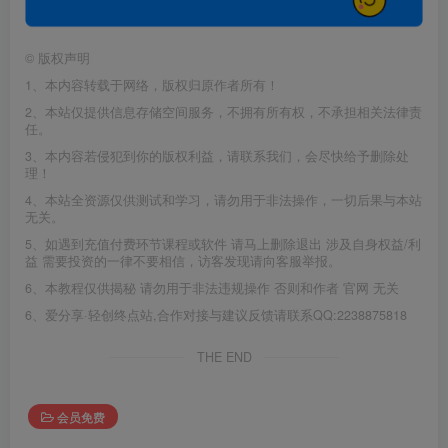
©
版权声明
1、本内容转载于网络，版权归原作者所有！
2、本站仅提供信息存储空间服务，不拥有所有权，不承担相关法律责
任。
3、本内容若侵犯到你的版权利益，请联系我们，会尽快给予删除处
理！
4、本站全资源仅供测试和学习，请勿用于非法操作，一切后果与本站
无关。
5、如遇到充值付费环节课程或软件 请马上删除退出 涉及自身权益/利
益 需要投资的一律不要相信，访客发现请向客服举报。
6、本教程仅供揭秘 请勿用于非法违规操作 否则和作者 官网 无关
6、爱分享·轻创终点站,合作对接与建议反馈请联系QQ:2238875818
THE END
会员免费