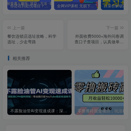
你还在到处找项目？还在当韭菜？我靠卖项目一个月收入5万+，曾经我也是个失败者。
全网VIP课程 无损下载~.~
上一篇
下一篇
餐饮连锁店选址攻略，科学
外面收费5000+海外问卷调
选址，少走弯路
查口子查项目，认真做单机
一天200+【揭秘】
相关推荐
不露脸油管AI变现速成课：深挖高CPM盈利领域，零出镜打造YouTube稳定收益账号
零撸