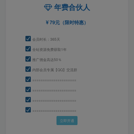
年费合伙人
79元（限时特惠）
会员时长：365天
全站资源免费获取1年
推广佣金高达50％
内部会员专属【QQ】交流群
=====================
=====================
=====================
=====================
立即开通