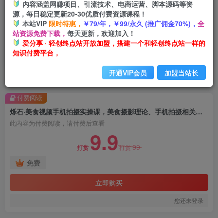
内容涵盖网赚项目、引流技术、电商运营、脚本源码等资
源，每日稳定更新20-30优质付费资源课程！
本站VIP
限时特惠，
￥79/年，￥99/永久 (推广佣金70%)，
全
站资源免费下载，
每天更新，欢迎加入！
爱分享 · 轻创终点站开放加盟，搭建一个和轻创终点站一样的
知识付费平台，
开通VIP会员
加盟当站长
首页
创业课程
会员免费
正文
付费阅读
烁石·美食视频手机拍摄实操课，​美食摄影理论、手机拍摄相关设置、剪辑调色、布光原理等内容
此内容为付费阅读，请付费后查看
9.9
99
打赏
打赏
免费
立即购买
您还未登录