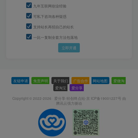
九年互联网创业经验
可私下咨询各种疑惑
支持站长再招自己的站长
一比一复制全套方法包落地
立即开通
友链申请
-
免责声明
-
关于我们
-
广告合作
-
网站地图
-
爱微淘
-
爱淘宝
-
爱分享
-
Copyright © 2022-2026 ·
爱分享-轻创终点站-京 ICP备19001227号
由
腾讯云强力驱动