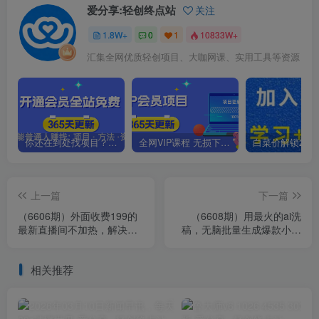
爱分享:轻创终点站
关注
1.8W+
0
1
10833W+
汇集全网优质轻创项目、大咖网课、实用工具等资源
你还在到处找项目？还在当韭菜？我靠卖项目一个月收入5万+，曾经我也是个失败者。
全网VIP课程 无损下载~.~
上一篇
下一篇
（6606期）外面收费199的
（6608期）用最火的ai洗
最新直播间不加热，解决直
稿，无脑批量生成爆款小红
播间不加热问题（软件＋教
书内容，省时省力，每天收
程）
入不只300+
相关推荐