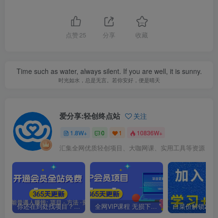
点赞
25
分享
收藏
Time such as water, always silent. If you are well, it is sunny.
时光如水，总是无言。若你安好，便是晴天
爱分享:轻创终点站
关注
1.8W+
0
1
10836W+
汇集全网优质轻创项目、大咖网课、实用工具等资源
你还在到处找项目？还在当韭菜？我靠卖项目一个月收入5万+，曾经我也是个失败者。
全网VIP课程 无损下载~.~