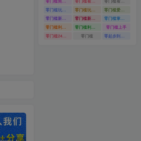
零门槛简单易上手
零门槛看完就能上手只需一部手机轻松日收30
零门槛看完就能上手
零门槛玩转伙伴计划与精选独家单日稳定收益1k
零门槛玩转伙伴计划与精选独家
零门槛爱奇艺变现冷门赛道
零门槛新手快速入门闲鱼电商日赚百元新手必看教程
零门槛新手快速入门闲鱼电商日赚百元
零门槛掌握汽车赛道变现玩法
零门槛利用AI只需几分钟轻松做出带货短视频
零门槛利用AI
零门槛上手
零门槛24小时无人值守被动创收项目
零门槛
零起步到独立实操