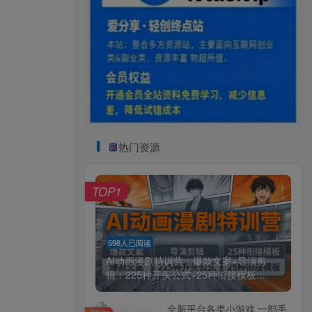
热门资源
TOP1
598人已阅读
AI动画漫剧特训营：爆款文案+导演剪
辑：225种开头公式+25种衔接模板...
全新平台各类小游戏 一部手