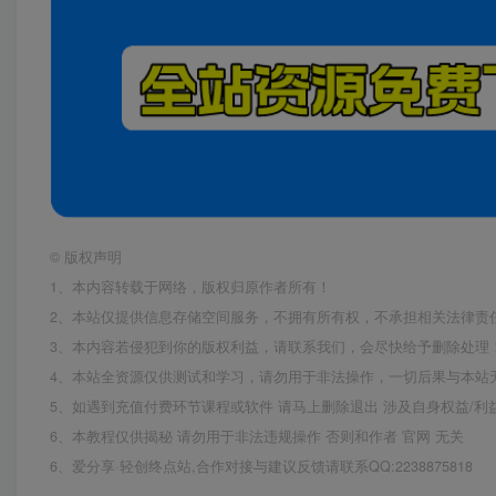
©
版权声明
1、本内容转载于网络，版权归原作者所有！
2、本站仅提供信息存储空间服务，不拥有所有权，不承担相关法律责
3、本内容若侵犯到你的版权利益，请联系我们，会尽快给予删除处理
4、本站全资源仅供测试和学习，请勿用于非法操作，一切后果与本站
5、如遇到充值付费环节课程或软件 请马上删除退出 涉及自身权益/
6、本教程仅供揭秘 请勿用于非法违规操作 否则和作者 官网 无关
6、爱分享·轻创终点站,合作对接与建议反馈请联系QQ:2238875818