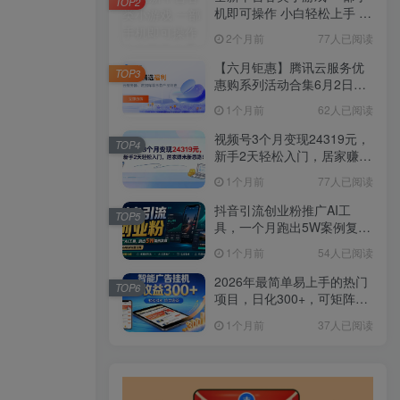
TOP2
机即可操作 小白轻松上手 长
期稳定 居家月入过万
2个月前
77人已阅读
【六月钜惠】腾讯云服务优
TOP3
惠购系列活动合集6月2日更
新
1个月前
62人已阅读
视频号3个月变现24319元，
TOP4
新手2天轻松入门，居家赚米
新思路！
1个月前
77人已阅读
抖音引流创业粉推广AI工
TOP5
具，一个月跑出5W案例复
盘，从0拆解完整流程
1个月前
54人已阅读
2026年最简单易上手的热门
TOP6
项目，日化300+，可矩阵操
作，无风控危险
1个月前
37人已阅读