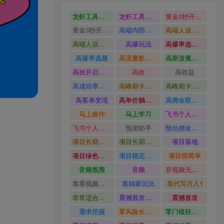
龙虾工具完整部署教学图文视频理财多赛道AI变现
龙虾工具完整部署教学
黄金3秒开头与标题海报玩法六大运营硬核技能高效变现
黄金3秒开头与标题海报玩法
高端内部魔灵召唤挂G打金
高端人设搭建积累客户信任图文剪辑谈单转化实操教学
高端人设搭建积累客户信任
高爆玩法
高爆率选题方法
高爆率选题
高流量影视片
高斯泼溅与游戏化交互课程
高效开启跨境賺钱新通道
高效
高收益
高成功率爆款全流程打法
高峰期卡顿利润被抽干私域直播核心痛点解析
高峰期卡顿利润被抽干
高客单变现
高单价躺賺玩法
高佣金联盟课
马上操作
马上学习
飞书个人版100G注册教程无需额外扩容
飞书个人版100G注册教程
预测助手
预估佣金有2200
项目长期稳定宝妈上班族既能兼职增收
项目长期稳定
项目落地
项目绿色长久
项目稳定落地两年以上
项目很简单
音频氛围
音频
音视频无损切割剪辑神器
靠看视频就能在YouTube上賺到钱
靠独家玩法
靠代写月入1
非常适合小白快速上手
震撼首发小白利用电脑做游戏搬砖
震撼首发
需求挖掘
零风险长期做
零门槛轻资产创业