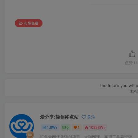
会员免费
点赞
14
The future you will 
未来
爱分享:轻创终点站
关注
1.8W+
0
1
10832W+
汇集全网优质轻创项目、大咖网课、实用工具等资源