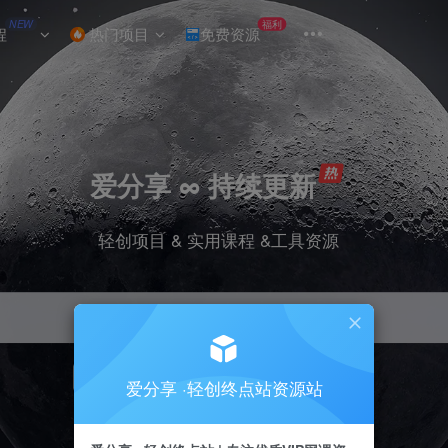
NEW
福利
程
热门项目
免费资源
爱分享 ∞ 持续更新
轻创项目 & 实用课程 &工具资源
引流
挂机
抖音
小红书
快手
电商
爱分享 ·轻创终点站资源站