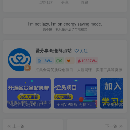
点赞
127
分享
收藏
I'm not lazy, I'm on energy saving mode.
我不懒，我只是开启了节能模式
爱分享:轻创终点站
关注
1.8W+
0
1
10837W+
汇集全网优质轻创项目、大咖网课、实用工具等资源
你还在到处找项目？还在当韭菜？我靠卖项目一个月收入5万+，曾经我也是个失败者。
全网VIP课程 无损下载~.~
上一篇
下一篇