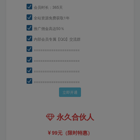
会员时长：365天
全站资源免费获取1年
推广佣金高达50％
内部会员专属【QQ】交流群
=====================
=====================
=====================
=====================
立即开通
永久合伙人
99元（限时特惠）