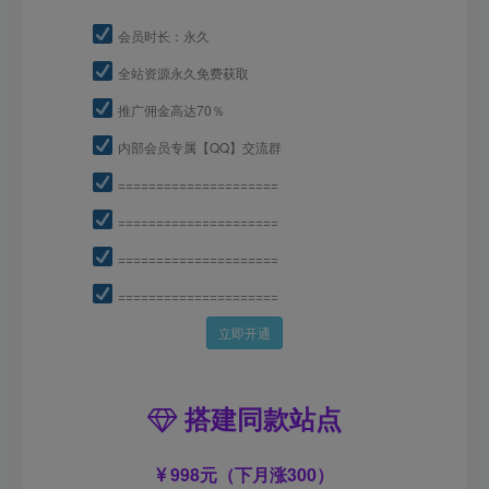
会员时长：永久
全站资源永久免费获取
推广佣金高达70％
内部会员专属【QQ】交流群
=====================
=====================
=====================
=====================
立即开通
搭建同款站点
998元（下月涨300）