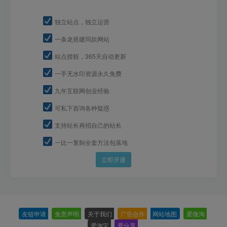
独立站点，独立运营
一条龙搭建同款网站
站点授权，365天自动更新
一手无水印资源永久免费
九年互联网创业经验
可私下咨询各种疑惑
支持站长再招自己的站长
一比一复制全套方法包落地
立即开通
友链申请
-
免责声明
-
关于我们
-
广告合作
-
网站地图
-
爱微淘
-
爱淘宝
-
爱分享
-