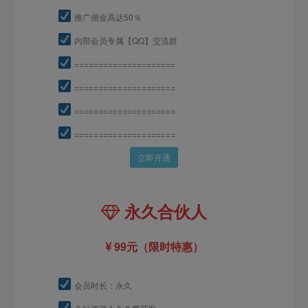
推广佣金高达50％
内部会员专属【QQ】交流群
=====================
=====================
=====================
=====================
立即开通
永久合伙人
99元（限时特惠）
会员时长：永久