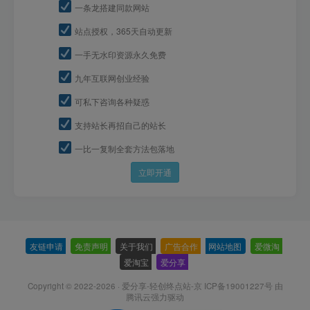
一条龙搭建同款网站
站点授权，365天自动更新
一手无水印资源永久免费
九年互联网创业经验
可私下咨询各种疑惑
支持站长再招自己的站长
一比一复制全套方法包落地
立即开通
友链申请
-
免责声明
-
关于我们
-
广告合作
-
网站地图
-
爱微淘
-
爱淘宝
-
爱分享
-
Copyright © 2022-2026 ·
爱分享-轻创终点站-京 ICP备19001227号
由
腾讯云强力驱动