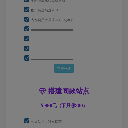
全站资源永久免费获取
推广佣金高达70％
内部会员专属【QQ】交流群
=====================
=====================
=====================
=====================
立即开通
搭建同款站点
998元（下月涨300）
独立站点，独立运营