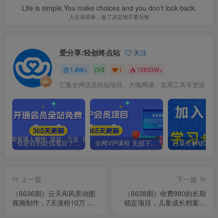
Life is simple.You make choices and you don't look back.
人生很简单，做了决定就不要后悔
爱分享:轻创终点站
关注
1.8W+
0
1
10833W+
汇集全网优质轻创项目、大咖网课、实用工具等资源
你还在到处找项目？还在当韭菜？我靠卖项目一个月收入5万+，曾经我也是个失败者。
全网VIP课程 无损下载~.~
上一篇
下一篇
（6636期）云天AI风景动图
（6638期）收费980的长期
视频制作，7天涨粉10万 ，
稳定项目，儿童成长档案虚
星图广告变现1万
拟资源变现