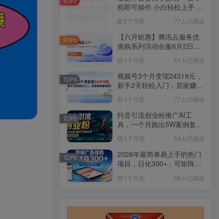
TOP2
机即可操作 小白轻松上手 长
期稳定 居家月入过万
2个月前
77人已阅读
【六月钜惠】腾讯云服务优
TOP3
惠购系列活动合集6月2日更
新
1个月前
61人已阅读
视频号3个月变现24319元，
TOP4
新手2天轻松入门，居家赚米
新思路！
1个月前
77人已阅读
抖音引流创业粉推广AI工
TOP5
具，一个月跑出5W案例复
盘，从0拆解完整流程
1个月前
54人已阅读
2026年最简单易上手的热门
TOP6
项目，日化300+，可矩阵操
作，无风控危险
1个月前
36人已阅读