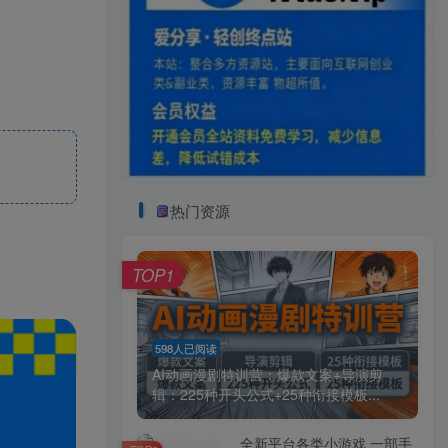
热门资源
TOP1
598人已阅读
AI动画漫剧特训营：爆款文案+导演剪
辑：225种开头公式+25种衔接模板...
全新平台各类小游戏 一部手