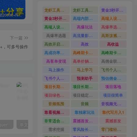
龙虾工具完整部署教学图文视频理财多赛道AI变现
龙虾工具完整部署教学
黄金3秒开头与标题海报玩法六大运营硬核技能高效变现
白菜价解锁20000+N个赚钱机会，加入轻创终点站会员，全站资源免费学习。
加盟轻创终点站，搭建同款项目资源站，实现日入2000+
【站长运营资料】无水印课程资源
黄金3秒开头与标题海报玩法
高端内部魔灵召唤挂G打金
高端人设搭建积累客户信任图文剪辑谈单转化实操教学
高端人设搭建积累客户信任
高爆玩法
高爆率选题方法
高爆率选题
高流量影视片
高斯泼溅与游戏化交互课程
下一篇
高效开启跨境賺钱新通道
高效
高收益
0+，可多号操作
高成功率爆款全流程打法
高峰期卡顿利润被抽干私域直播核心痛点解析
高峰期卡顿利润被抽干
高客单变现
高单价躺賺玩法
高佣金联盟课
马上操作
马上学习
飞书个人版100G注册教程无需额外扩容
飞书个人版100G注册教程
预测助手
预估佣金有2200
项目长期稳定宝妈上班族既能兼职增收
项目长期稳定
项目落地
项目绿色长久
项目稳定落地两年以上
项目很简单
音频氛围
音频
音视频无损切割剪辑神器
靠看视频就能在YouTube上賺到钱
靠独家玩法
靠代写月入1
非常适合小白快速上手
震撼首发小白利用电脑做游戏搬砖
震撼首发
quer
单文件制作工具 7.0.2.3861_x86/x64
需求挖掘
零风险长期做
零门槛轻资产创业