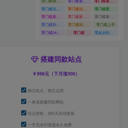
零门槛简单易上手
零门槛看完就能上手只需一部手机轻松日收30
零门槛看完就能上手
零门槛玩转伙伴计划与精选独家单日稳定收益1k
零门槛玩转伙伴计划与精选独家
零门槛爱奇艺变现冷门赛道
零门槛新手快速入门闲鱼电商日赚百元新手必看教程
零门槛新手快速入门闲鱼电商日赚百元
零门槛掌握汽车赛道变现玩法
零门槛利用AI只需几分钟轻松做出带货短视频
零门槛利用AI
零门槛上手
零门槛24小时无人值守被动创收项目
零门槛
零起步到独立实操
搭建同款站点
998元（下月涨300）
独立站点，独立运营
一条龙搭建同款网站
站点授权，365天自动更新
一手无水印资源永久免费