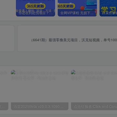
你还在到处找项目？还在当韭菜？我靠卖项目一个月收入5万+，曾经我也是个失败者。
全网VIP课程 无损下载~.~
（6641期）最强零撸美元项目，沃克短视频，单号10
鲁大师v6.1026.4535.303单文件版
迅雷2025Beta v25.0.3.1090绿色精简版
点击征服者/Click and Con