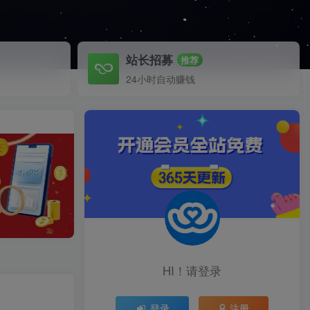
站长招募
推荐
24小时自动赚钱
HI！请登录
登录
注册