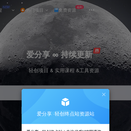
NEW
福利
程
热门项目
免费资源
爱分享 ∞ 持续更新
轻创项目 & 实用课程 &工具资源
引流
挂机
抖音
小红书
快手
电商
爱分享 ·轻创终点站资源站