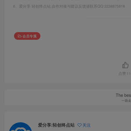
6、爱分享·轻创终点站,合作对接与建议反馈请联系QQ:2238875818
会员专属
点赞
11
The best
一路
爱分享:轻创终点站
关注