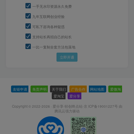
一手无水印资源永久免费
九年互联网创业经验
可私下咨询各种疑惑
支持站长再招自己的站长
一比一复制全套方法包落地
立即开通
友链申请
-
免责声明
-
关于我们
-
广告合作
-
网站地图
-
爱微淘
-
爱淘宝
-
爱分享
-
Copyright © 2022-2026 ·
爱分享-轻创终点站-京 ICP备19001227号
由
腾讯云强力驱动