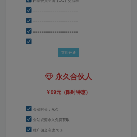
内部会员专属【QQ】交流群
=====================
=====================
=====================
=====================
立即开通
永久合伙人
99元（限时特惠）
会员时长：永久
全站资源永久免费获取
推广佣金高达70％