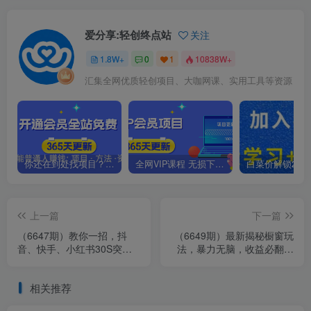
爱分享:轻创终点站
关注
1.8W+
0
1
10838W+
汇集全网优质轻创项目、大咖网课、实用工具等资源
你还在到处找项目？还在当韭菜？我靠卖项目一个月收入5万+，曾经我也是个失败者。
全网VIP课程 无损下载~.~
上一篇
下一篇
（6647期）教你一招，抖
（6649期）最新揭秘橱窗玩
音、快手、小红书30S突破
法，暴力无脑，收益必翻，
100W粉丝，保姆级教程，亲
玩法长期套用，小白可入
测有效
相关推荐