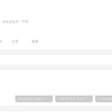
喜欢就支持一下吧
6
分享
收藏
你还在到处找项目？还在当韭菜？我靠卖项目一个月收入5万+，曾经我也是个失败者。
全网VIP课程 无损下载~.~