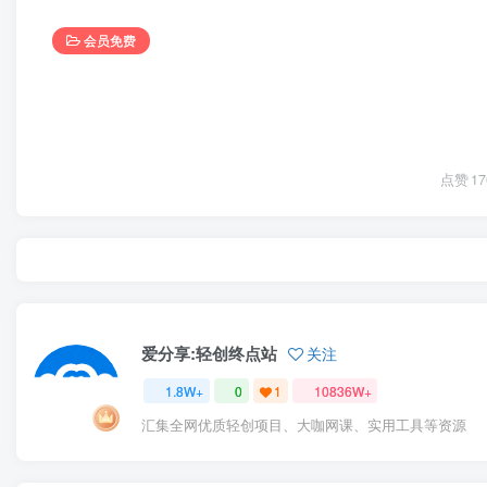
会员免费
点赞
17
爱分享:轻创终点站
关注
1.8W+
0
1
10836W+
汇集全网优质轻创项目、大咖网课、实用工具等资源