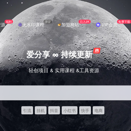
福利
加盟
日入2K
免费下载
资源
无水印课程
加盟网站
VIP会员
爱分享 ∞ 持续更新
轻创项目 & 实用课程 &工具资源
引流
挂机
抖音
小红书
快手
电商