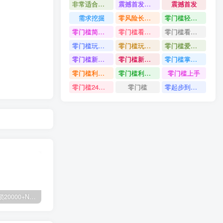
非常适合小白快速上手
震撼首发小白利用电脑做游戏搬砖
震撼首发
需求挖掘
零风险长期做
零门槛轻资产创业
零门槛简单易上手
零门槛看完就能上手只需一部手机轻松日收30
零门槛看完就能上手
零门槛玩转伙伴计划与精选独家单日稳定收益1k
零门槛玩转伙伴计划与精选独家
零门槛爱奇艺变现冷门赛道
零门槛新手快速入门闲鱼电商日赚百元新手必看教程
零门槛新手快速入门闲鱼电商日赚百元
零门槛掌握汽车赛道变现玩法
零门槛利用AI只需几分钟轻松做出带货短视频
零门槛利用AI
零门槛上手
零门槛24小时无人值守被动创收项目
零门槛
零起步到独立实操
白菜价解锁20000+N个赚钱机会，加入轻创终点站会员，全站资源免费学习。
加盟轻创终点站，搭建同款项目资源站，实现日入2000+
【站长运营资料】无水印课程资源