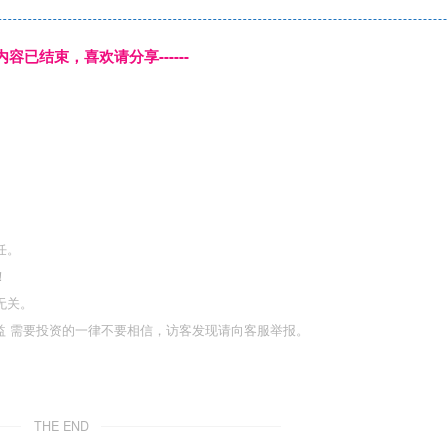
本页内容已结束，喜欢请分享------
任。
！
无关。
利益 需要投资的一律不要相信，访客发现请向客服举报。
THE END