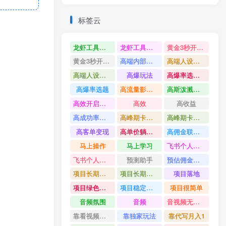
标签云
龙虾工具完整部署教学图文视频理财多赛道AI变现
龙虾工具完整部署教学
黄金3秒开头与标题海报玩法六大运营硬核技能高效变现
黄金3秒开头与标题海报玩法
高端内部魔灵召唤挂G打金
高端人设搭建积累客户信任图文剪辑谈单转化实操教学
高端人设搭建积累客户信任
高爆玩法
高爆率选题方法
高爆率选题
高流量影视片
高斯泼溅与游戏化交互课程
高效开启跨境賺钱新通道
高效
高收益
高成功率爆款全流程打法
高峰期卡顿利润被抽干私域直播核心痛点解析
高峰期卡顿利润被抽干
高客单变现
高单价躺賺玩法
高佣金联盟课
马上操作
马上学习
飞书个人版100G注册教程无需额外扩容
飞书个人版100G注册教程
预测助手
预估佣金有2200
项目长期稳定宝妈上班族既能兼职增收
项目长期稳定
项目落地
项目绿色长久
项目稳定落地两年以上
项目很简单
音频氛围
音频
音视频无损切割剪辑神器
靠看视频就能在YouTube上賺到钱
靠独家玩法
靠代写月入1