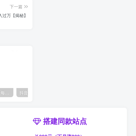
下一篇
入过万【揭秘】
单身小众交友赛道，一个人每天轻松到手1000+，落地快、见效稳【揭秘】
抖音80W粉丝博主的AI历史人物生平VLOG教学，不用拍摄不用露脸，AI帮你搞定，轻松解锁伙伴计划+精选收益
搭建同款站点