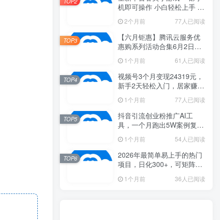
TOP2
机即可操作 小白轻松上手 长
期稳定 居家月入过万
2个月前
77人已阅读
【六月钜惠】腾讯云服务优
TOP3
惠购系列活动合集6月2日更
新
1个月前
61人已阅读
视频号3个月变现24319元，
TOP4
新手2天轻松入门，居家赚米
新思路！
1个月前
77人已阅读
抖音引流创业粉推广AI工
TOP5
具，一个月跑出5W案例复
盘，从0拆解完整流程
1个月前
54人已阅读
2026年最简单易上手的热门
TOP6
项目，日化300+，可矩阵操
作，无风控危险
1个月前
36人已阅读