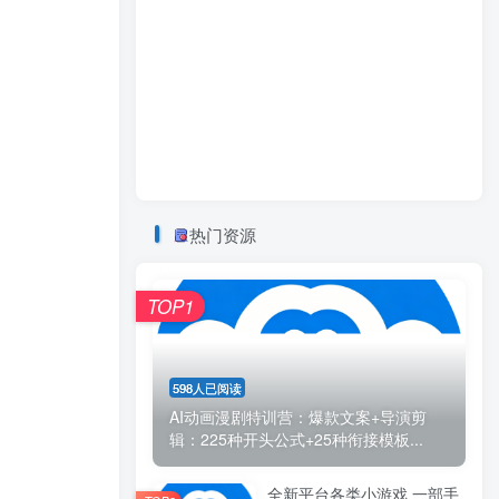
热门资源
TOP1
598人已阅读
AI动画漫剧特训营：爆款文案+导演剪
辑：225种开头公式+25种衔接模板...
全新平台各类小游戏 一部手