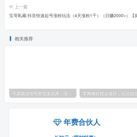
上一篇
宝哥私藏·抖音快速起号涨粉玩法（4天涨粉1千）（日赚2000+）【
相关推荐
不露脸油管AI变现速成课：深挖高CPM盈利领域，零出镜打造YouTube稳定收益账号
年费合伙人