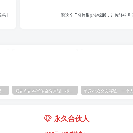
揭秘】
蹭这个IP切片带货实操版，让你轻松月
零撸搬砖掘金项目，玩法稳定普通人可落地的长期副业，月收益轻松10000+
短剧AI剧本写作全阶课程｜标准剧本格式、AI写剧指令、投稿过稿技巧、网文改编、主线剧情把控、审稿避坑全套实操教学
永久合伙人