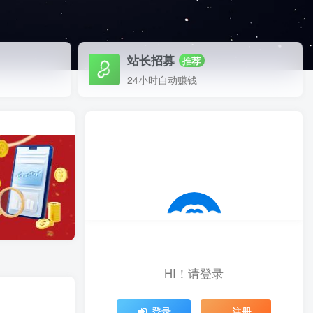
站长招募
推荐
24小时自动赚钱
HI！请登录
登录
注册